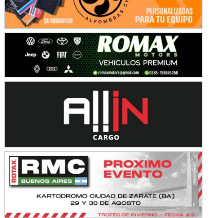
Avellaneda (Santa Fe)
SUR SANTAFESINO - F4
José Samuel Sánchez (Tierra)
Rufino (Santa Fe)
TUCUMANO - F5
Juan Navarro (Asfalto)
El Timbó (Tucumán)