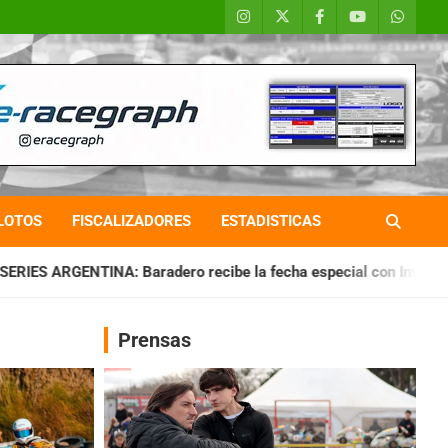
LOTOS
FISCALIZADORES
ESTADISTICAS
ero recibe la fecha especial con Invitados
CHAQUEÑO TIERR
Prensas