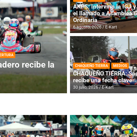
AKPS: Intervino la IGJ y 
el llamado a Asamblea 
Ordinaria
6 agosto, 2026
E-Kart
DESTACADA
INFORME CENTRAL
ios para la
RMC BUENOS AIR
CHAQUEÑO TIERRA
MEDIOS
histórica en Bar
CHAQUEÑO TIERRA: Sáe
recibe una fecha clave
4 agosto, 2026
E-Kart
30 julio, 2026
E-Kart