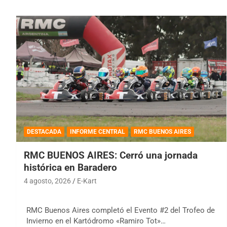
DESTACADA
INFORME CENTRAL
RMC BUENOS AIRES
RMC BUENOS AIRES: Cerró una jornada
histórica en Baradero
4 agosto, 2026
E-Kart
RMC Buenos Aires completó el Evento #2 del Trofeo de
Invierno en el Kartódromo «Ramiro Tot»…