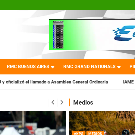
RMC BUENOS AIRES
RMC GRAND NATIONALS
PI
 a Asamblea General Ordinaria
IAME SERIES ARGENTINA: Barad
Medios
AKPS
MEDIOS