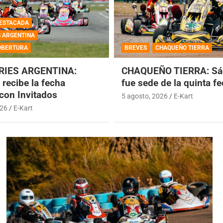
ESTACADA
S ARGENTINA
OBERTURA
BREVES
CHAQUEÑO TIERRA
RIES ARGENTINA:
CHAQUEÑO TIERRA: Sá
recibe la fecha
fue sede de la quinta f
 con Invitados
5 agosto, 2026
E-Kart
026
E-Kart