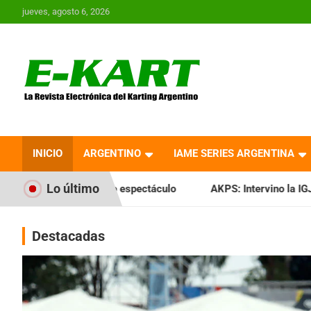
Saltar
jueves, agosto 6, 2026
al
contenido
E-Kart.com.ar | La
Revista Electrónica del
INICIO
ARGENTINO
IAME SERIES ARGENTINA
Karting en Argentina
Lo último
 espectáculo
AKPS: Intervino la IGJ y oficializó el llamado
Destacadas