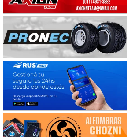
KDO - F6
Ciudad de Trenque Lauquen (Asfalto)
Trenque Lauquen (Buenos Aires)
ENTRERRIANO - F6 (POSTERGADA)
Parque de la Velocidad (Asfalto)
Villaguay (Entre Ríos)
VICTORIENSE - F7
El Cerro (Tierra)
Victoria (Entre Ríos)
PATAGONICO - F6
Moto Club Reginense (Tierra)
Gral. E. Godoy (Río Negro)
CSK - F7
Juventud Unida (Tierra)
Humboldt (Santa Fe)
NORESTE SANTAFESINO - F6
Ciudad de Avellaneda (Asfalto)