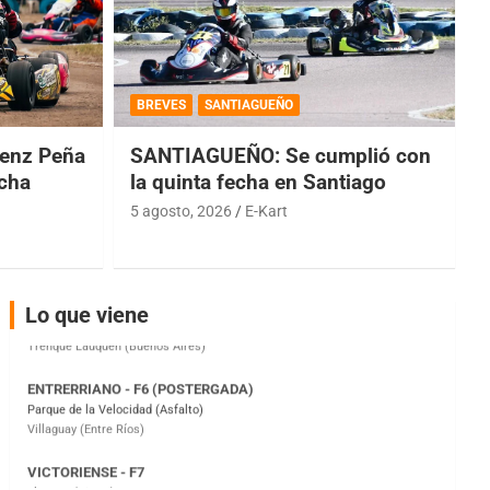
COBERTURA ESPECIAL DE E-KART.COM.AR
08/09-AGO
BREVES
SANTIAGUEÑO
IAME SERIES ARGENTINA 6
Ramiro Tot (Asfalto)
enz Peña
SANTIAGUEÑO: Se cumplió con
Baradero (Buenos Aires)
echa
la quinta fecha en Santiago
KDO - F6
5 agosto, 2026
E-Kart
Ciudad de Trenque Lauquen (Asfalto)
Trenque Lauquen (Buenos Aires)
ENTRERRIANO - F6 (POSTERGADA)
Lo que viene
Parque de la Velocidad (Asfalto)
Villaguay (Entre Ríos)
VICTORIENSE - F7
El Cerro (Tierra)
Victoria (Entre Ríos)
PATAGONICO - F6
Moto Club Reginense (Tierra)