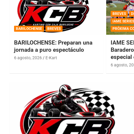
BREVES
D
IAME SERIE
BARILOCHENSE
BREVES
PRÓXIMA C
BARILOCHENSE: Preparan una
IAME SE
jornada a puro espectáculo
Baradero 
especial
6 agosto, 2026
E-Kart
6 agosto, 2