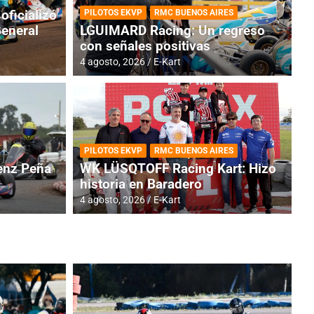
oficializó
PILOTOS EKVP
RMC BUENOS AIRES
General
LGUIMARD Racing: Un regreso
con señales positivas
4 agosto, 2026
E-Kart
RMC BUENOS AIRES
BR
ES: Cerró una jornada
I
PILOTOS EKVP
RMC BUENOS AIRES
adero
f
nz Peña
WK LÜSQTOFF Racing Kart: Hizo
historia en Baradero
6 a
4 agosto, 2026
E-Kart