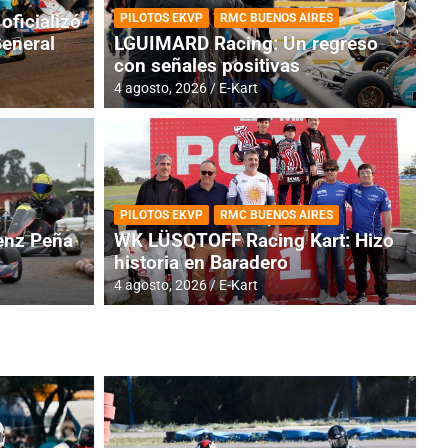
oficializó
PILOTOS EKVP
RMC BUENOS AIRES
General
LGUIMARD Racing: Un regreso
con señales positivas
4 agosto, 2026
E-Kart
RMC BUENOS AIRES
BR
ES: Cerró una jornada
I
PILOTOS EKVP
RMC BUENOS AIRES
adero
f
nz Peña
WK LÜSQTOFF Racing Kart: Hizo
historia en Baradero
6 a
4 agosto, 2026
E-Kart