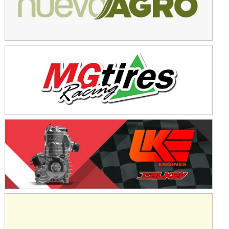
KDO - F6
Ciudad de Trenque Lauquen (Asfalto)
Trenque Lauquen (Buenos Aires)
ENTRERRIANO - F6 (POSTERGADA)
Parque de la Velocidad (Asfalto)
Villaguay (Entre Ríos)
VICTORIENSE - F7
El Cerro (Tierra)
Victoria (Entre Ríos)
PATAGONICO - F6
Moto Club Reginense (Tierra)
Gral. E. Godoy (Río Negro)
CSK - F7
Juventud Unida (Tierra)
Humboldt (Santa Fe)
NORESTE SANTAFESINO - F6
Ciudad de Avellaneda (Asfalto)