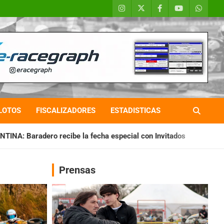
LOTOS
FISCALIZADORES
ESTADISTICAS
a fecha especial con Invitados
CHAQUEÑO TIERRA: Sáenz Pe
Prensas