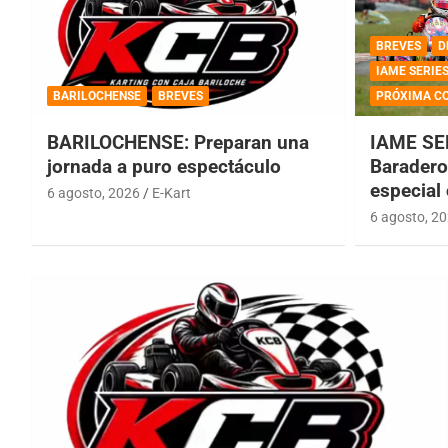
BREVES
D
IAME SERIE
BARILOCHENSE
BREVES
PRÓXIMA C
BARILOCHENSE: Preparan una
IAME SE
jornada a puro espectáculo
Baradero 
especial
6 agosto, 2026
E-Kart
6 agosto, 2