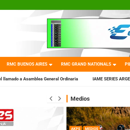
RMC BUENOS AIRES
RMC GRAND NATIONALS
PI
General Ordinaria
IAME SERIES ARGENTINA: Baradero recibe l
Medios
AKPS
MEDIOS