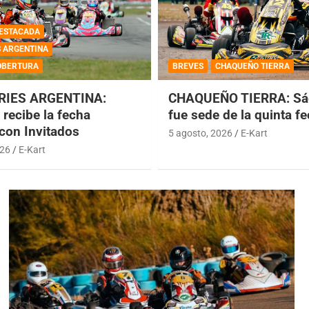
ESTACADA
S ARGENTINA
OBERTURA
BREVES
CHAQUEÑO TIERRA
RIES ARGENTINA:
CHAQUEÑO TIERRA: Sá
recibe la fecha
fue sede de la quinta f
 con Invitados
5 agosto, 2026
E-Kart
026
E-Kart