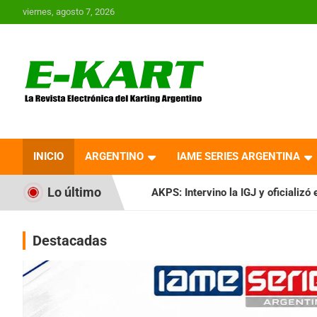
Saltar
viernes, agosto 7, 2026
al
contenido
E-Kart.com.ar | La
Revista Electrónica del
INICIO
ARGENTINO
IAME SERIES ARGENTINA
Karting en Argentina
Lo último
o
AKPS: Intervino la IGJ y oficializó el llamado a Asamblea 
Destacadas