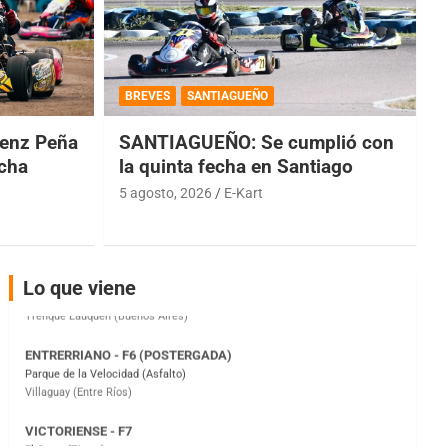
COBERTURA ESPECIAL DE E-KART.COM.AR
08/09-AGO
BREVES
SANTIAGUEÑO
IAME SERIES ARGENTINA 6
enz Peña
SANTIAGUEÑO: Se cumplió con
Ramiro Tot (Asfalto)
Baradero (Buenos Aires)
echa
la quinta fecha en Santiago
5 agosto, 2026
E-Kart
KDO - F6
Ciudad de Trenque Lauquen (Asfalto)
Trenque Lauquen (Buenos Aires)
ENTRERRIANO - F6 (POSTERGADA)
Lo que viene
Parque de la Velocidad (Asfalto)
Villaguay (Entre Ríos)
VICTORIENSE - F7
El Cerro (Tierra)
Victoria (Entre Ríos)
PATAGONICO - F6
Moto Club Reginense (Tierra)