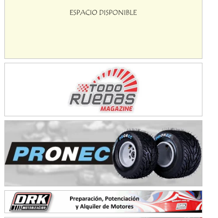
Avellaneda (Santa Fe)
SUR SANTAFESINO - F4
José Samuel Sánchez (Tierra)
Rufino (Santa Fe)
TUCUMANO - F5
Juan Navarro (Asfalto)
El Timbó (Tucumán)