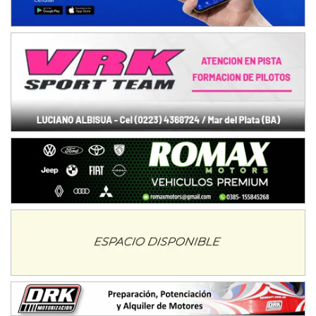
NORESTE SANTAFESINO - F6
Ciudad de Avellaneda (Asfalto)
Avellaneda (Santa Fe)
SUR SANTAFESINO - F4
José Samuel Sánchez (Tierra)
Rufino (Santa Fe)
TUCUMANO - F5
Juan Navarro (Asfalto)
El Timbó (Tucumán)