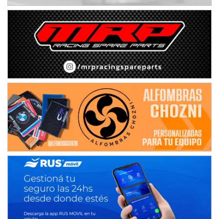
IAME SERIES ARGENTINA 6
Ramiro Tot (Asfalto)
Baradero (Buenos Aires)
KDO - F6
Ciudad de Trenque Lauquen (Asfalto)
Trenque Lauquen (Buenos Aires)
ENTRERRIANO - F6 (POSTERGADA)
Parque de la Velocidad (Asfalto)
Villaguay (Entre Ríos)
VICTORIENSE - F7
El Cerro (Tierra)
Victoria (Entre Ríos)
PATAGONICO - F6
Moto Club Reginense (Tierra)
Gral. E. Godoy (Río Negro)
CSK - F7
Juventud Unida (Tierra)
Humboldt (Santa Fe)