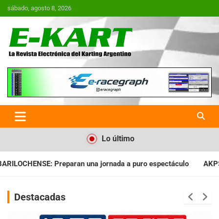
Saltar
sábado, agosto 8, 2026
al
contenido
E-Kart.com.ar | La Revista
Electrónica del Karting en
Argentina
Lo último
nada a puro espectáculo
AKPS: Intervino la IGJ y oficializó e
Destacadas