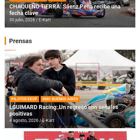
CHAQUEÑO TIERRA: Sáenz Peña recibe una
fecha clave
30 julio, 2026
E-Kart
Prensas
PILOTOS EKVP
RMC BUENOS AIRES
LGUIMARD Racing: Un regreso con señales
positivas
4 agosto, 2026
E-Kart