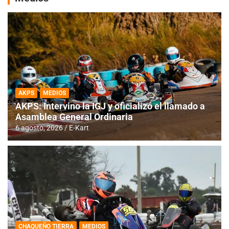
AKPS
MEDIOS
AKPS: Intervino la IGJ y oficializó el llamado a
Asamblea General Ordinaria
6 agosto, 2026
E-Kart
CHAQUEÑO TIERRA
MEDIOS