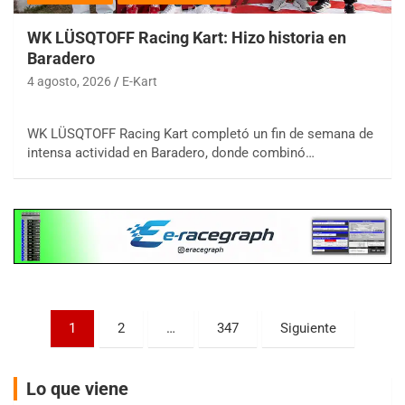
WK LÜSQTOFF Racing Kart: Hizo historia en
Baradero
4 agosto, 2026
E-Kart
COBERTURA ESPECIAL DE E-KART.COM.AR
08/09-AGO
WK LÜSQTOFF Racing Kart completó un fin de semana de
intensa actividad en Baradero, donde combinó…
IAME SERIES ARGENTINA 6
Ramiro Tot (Asfalto)
Baradero (Buenos Aires)
KDO - F6
Ciudad de Trenque Lauquen (Asfalto)
Trenque Lauquen (Buenos Aires)
ENTRERRIANO - F6 (POSTERGADA)
Paginación
Parque de la Velocidad (Asfalto)
1
2
…
347
Siguiente
Villaguay (Entre Ríos)
de
VICTORIENSE - F7
entradas
Lo que viene
El Cerro (Tierra)
Victoria (Entre Ríos)