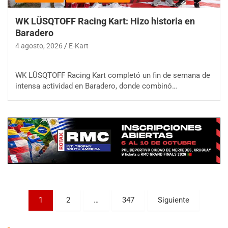
WK LÜSQTOFF Racing Kart: Hizo historia en
Baradero
4 agosto, 2026
E-Kart
WK LÜSQTOFF Racing Kart completó un fin de semana de
COBERTURA ESPECIAL DE E-KART.COM.AR
intensa actividad en Baradero, donde combinó…
08/09-AGO
IAME SERIES ARGENTINA 6
Ramiro Tot (Asfalto)
Baradero (Buenos Aires)
KDO - F6
Ciudad de Trenque Lauquen (Asfalto)
Trenque Lauquen (Buenos Aires)
ENTRERRIANO - F6 (POSTERGADA)
Paginación
Parque de la Velocidad (Asfalto)
1
2
…
347
Siguiente
Villaguay (Entre Ríos)
de
VICTORIENSE - F7