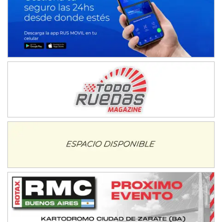
08/09-AGO
IAME SERIES ARGENTINA 6
Ramiro Tot (Asfalto)
Baradero (Buenos Aires)
KDO - F6
Ciudad de Trenque Lauquen (Asfalto)
Trenque Lauquen (Buenos Aires)
ENTRERRIANO - F6 (POSTERGADA)
Parque de la Velocidad (Asfalto)
Villaguay (Entre Ríos)
VICTORIENSE - F7
El Cerro (Tierra)
Victoria (Entre Ríos)
PATAGONICO - F6
Moto Club Reginense (Tierra)
Gral. E. Godoy (Río Negro)
CSK - F7