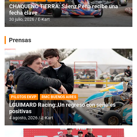
CHAQUEÑO TIERRA: Sáenz Peña recibe una
fecha clave
30 julio, 2026
E-Kart
Prensas
PILOTOS EKVP
RMC BUENOS AIRES
LGUIMARD Racing: Un regreso con señales
positivas
4 agosto, 2026
E-Kart