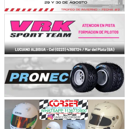
Juventud Unida (Tierra)
Humboldt (Santa Fe)
NORESTE SANTAFESINO - F6
Ciudad de Avellaneda (Asfalto)
Avellaneda (Santa Fe)
SUR SANTAFESINO - F4
José Samuel Sánchez (Tierra)
Rufino (Santa Fe)
TUCUMANO - F5
Juan Navarro (Asfalto)
El Timbó (Tucumán)