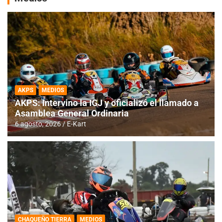
AKPS
MEDIOS
AKPS: Intervino la IGJ y oficializó el llamado a
Asamblea General Ordinaria
6 agosto, 2026
E-Kart
CHAQUEÑO TIERRA
MEDIOS