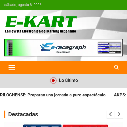
Saltar
sábado, agosto 8, 2026
al
contenido
E-Kart.com.ar | La Revista
Electrónica del Karting en
Argentina
Lo último
ada a puro espectáculo
AKPS: Intervino la IGJ y oficializó el
Destacadas