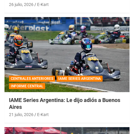
26 julio, 2026
E-Kart
CENTRALES ANTERIORES
IAME SERIES ARGENTINA
INFORME CENTRAL
IAME Series Argentina: Le dijo adiós a Buenos
Aires
21 julio, 2026
E-Kart