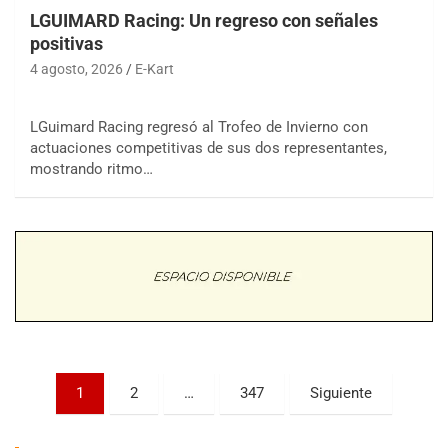
LGUIMARD Racing: Un regreso con señales
positivas
4 agosto, 2026
E-Kart
LGuimard Racing regresó al Trofeo de Invierno con
actuaciones competitivas de sus dos representantes,
COBERTURA ESPECIAL DE E-KART.COM.AR
mostrando ritmo…
08/09-AGO
IAME SERIES ARGENTINA 6
Ramiro Tot (Asfalto)
Baradero (Buenos Aires)
KDO - F6
Ciudad de Trenque Lauquen (Asfalto)
Trenque Lauquen (Buenos Aires)
ENTRERRIANO - F6 (POSTERGADA)
Parque de la Velocidad (Asfalto)
Paginación
1
2
…
347
Siguiente
Villaguay (Entre Ríos)
de
VICTORIENSE - F7