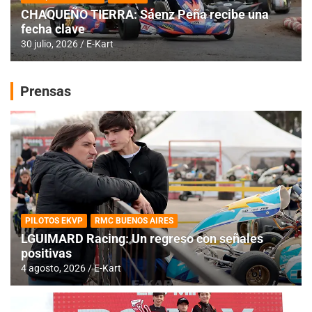
CHAQUEÑO TIERRA: Sáenz Peña recibe una
fecha clave
30 julio, 2026
E-Kart
Prensas
PILOTOS EKVP
RMC BUENOS AIRES
LGUIMARD Racing: Un regreso con señales
positivas
4 agosto, 2026
E-Kart