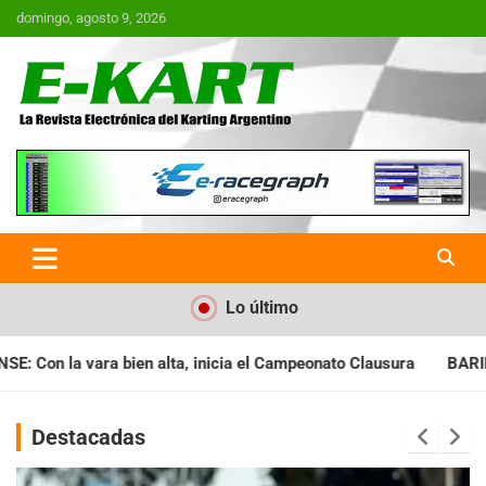
Saltar
domingo, agosto 9, 2026
al
contenido
E-Kart.com.ar | La Revista
Electrónica del Karting en
Argentina
Lo último
a el Campeonato Clausura
BARILOCHENSE: Preparan una jornad
Destacadas