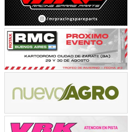
08/09-AGO
IAME SERIES ARGENTINA 6
Ramiro Tot (Asfalto)
Baradero (Buenos Aires)
KDO - F6
Ciudad de Trenque Lauquen (Asfalto)
Trenque Lauquen (Buenos Aires)
ENTRERRIANO - F6 (POSTERGADA)
Parque de la Velocidad (Asfalto)
Villaguay (Entre Ríos)
VICTORIENSE - F7
El Cerro (Tierra)
Victoria (Entre Ríos)
PATAGONICO - F6
Moto Club Reginense (Tierra)
Gral. E. Godoy (Río Negro)
CSK - F7
Juventud Unida (Tierra)