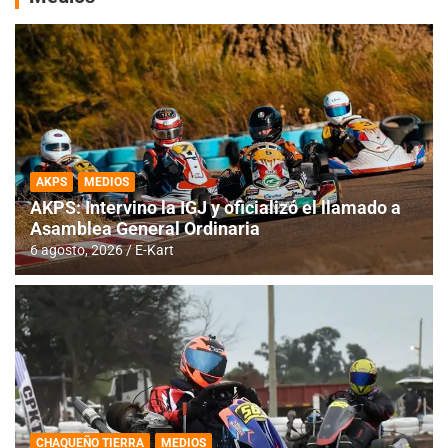
AKPS
MEDIOS
AKPS: Intervino la IGJ y oficializó el llamado a
Asamblea General Ordinaria
6 agosto, 2026
E-Kart
CHAQUEÑO TIERRA
MEDIOS