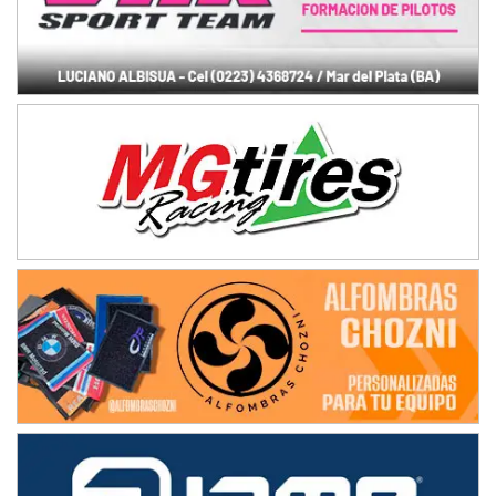
Humboldt (Santa Fe)
NORESTE SANTAFESINO - F6
Ciudad de Avellaneda (Asfalto)
Avellaneda (Santa Fe)
SUR SANTAFESINO - F4
José Samuel Sánchez (Tierra)
Rufino (Santa Fe)
TUCUMANO - F5
Juan Navarro (Asfalto)
El Timbó (Tucumán)