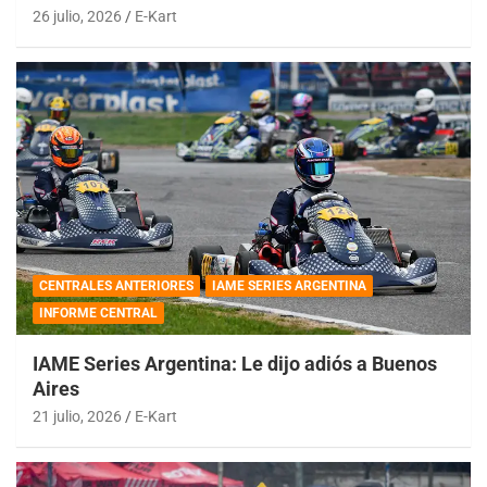
26 julio, 2026
E-Kart
CENTRALES ANTERIORES
IAME SERIES ARGENTINA
INFORME CENTRAL
IAME Series Argentina: Le dijo adiós a Buenos
Aires
21 julio, 2026
E-Kart