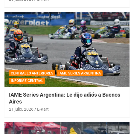
CENTRALES ANTERIORES
IAME SERIES ARGENTINA
INFORME CENTRAL
IAME Series Argentina: Le dijo adiós a Buenos
Aires
21 julio, 2026
E-Kart