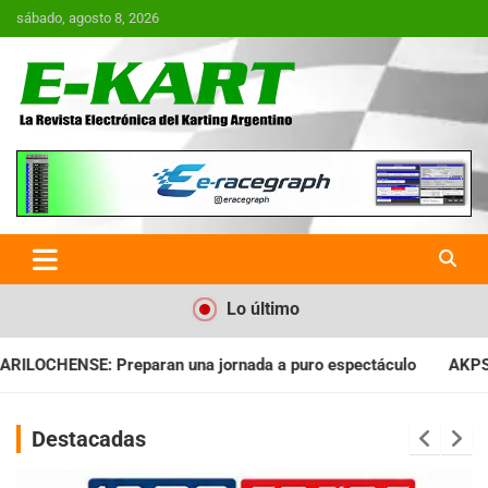
Saltar
sábado, agosto 8, 2026
al
contenido
E-Kart.com.ar | La Revista
Electrónica del Karting en
Argentina
Lo último
rnada a puro espectáculo
AKPS: Intervino la IGJ y oficializó 
Destacadas