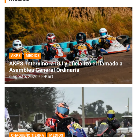
AKPS
MEDIOS
AKPS: Intervino la IGJ y oficializó el llamado a
Asamblea General Ordinaria
6 agosto, 2026
E-Kart
CHAQUEÑO TIERRA
MEDIOS