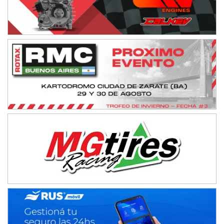
IAME SERIES ARGENTINA 6
Ramiro Tot (Asfalto)
Baradero (Buenos Aires)
KDO - F6
Ciudad de Trenque Lauquen (Asfalto)
Trenque Lauquen (Buenos Aires)
ENTRERRIANO - F6 (POSTERGADA)
Parque de la Velocidad (Asfalto)
Villaguay (Entre Ríos)
VICTORIENSE - F7
El Cerro (Tierra)
Victoria (Entre Ríos)
PATAGONICO - F6
Moto Club Reginense (Tierra)
Gral. E. Godoy (Río Negro)
CSK - F7
Juventud Unida (Tierra)