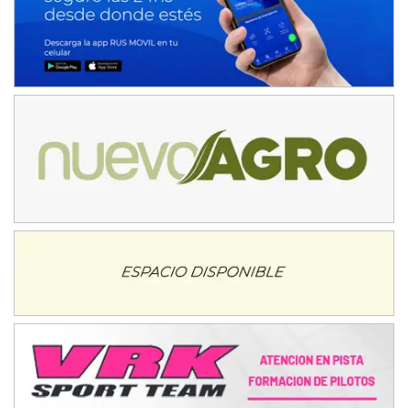
Humboldt (Santa Fe)
NORESTE SANTAFESINO - F6
Ciudad de Avellaneda (Asfalto)
Avellaneda (Santa Fe)
SUR SANTAFESINO - F4
José Samuel Sánchez (Tierra)
Rufino (Santa Fe)
TUCUMANO - F5
Juan Navarro (Asfalto)
El Timbó (Tucumán)