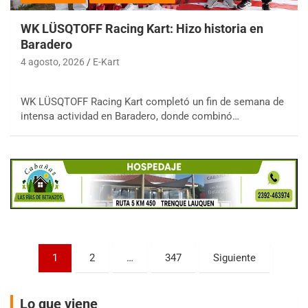
WK LÜSQTOFF Racing Kart: Hizo historia en
Baradero
4 agosto, 2026
E-Kart
COBERTURA ESPECIAL DE E-KART.COM.AR
WK LÜSQTOFF Racing Kart completó un fin de semana de
08/09-AGO
intensa actividad en Baradero, donde combinó…
IAME SERIES ARGENTINA 6
Ramiro Tot (Asfalto)
Baradero (Buenos Aires)
KDO - F6
Ciudad de Trenque Lauquen (Asfalto)
Trenque Lauquen (Buenos Aires)
ENTRERRIANO - F6 (POSTERGADA)
Paginación
Parque de la Velocidad (Asfalto)
1
2
…
347
Siguiente
Villaguay (Entre Ríos)
de
VICTORIENSE - F7
entradas
Lo que viene
El Cerro (Tierra)