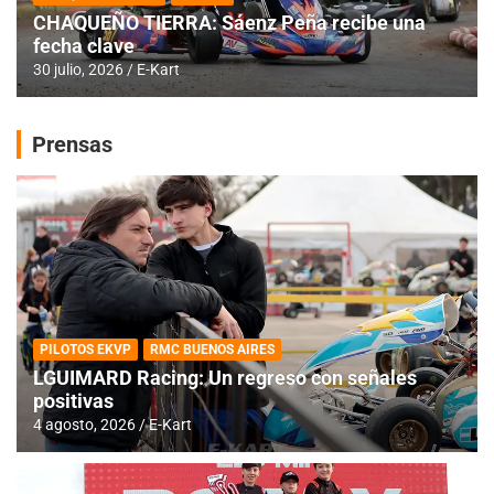
CHAQUEÑO TIERRA: Sáenz Peña recibe una
fecha clave
30 julio, 2026
E-Kart
Prensas
PILOTOS EKVP
RMC BUENOS AIRES
LGUIMARD Racing: Un regreso con señales
positivas
4 agosto, 2026
E-Kart