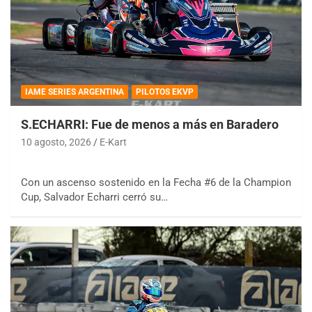
IAME SERIES ARGENTINA
PILOTOS EKVP
S.ECHARRI: Fue de menos a más en Baradero
10 agosto, 2026
E-Kart
Con un ascenso sostenido en la Fecha #6 de la Champion
Cup, Salvador Echarri cerró su…