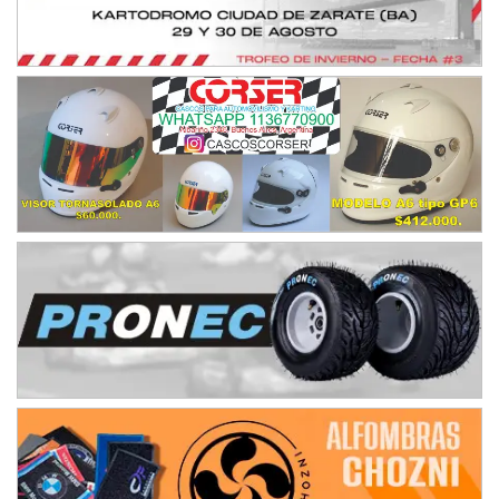
Zárate (Buenos Aires)
PROKART METROPOLITANO - F1
Rubén Luis Di Palma (Asfalto)
Ciudad Evita (Buenos Aires)
AKPS - F6
Kartódromo AKPS (Asfalto)
Comodoro Rivadavia (Chubut)
CORDOBES ASFALTO - F7
Complejo Valentín Lauret (Tierra)
Colonia Caroya (Córdoba)
ENTRERRIANO - F6
Parque de la Velocidad (Asfalto)
Villaguay (Entre Ríos)
SUR ENTRERRIANO - F6
Hugo "Gato" Molini (Tierra)
Nogoyá (Entre Ríos)
RIOJANO - F6
Ciudad de La Rioja (Asfalto)