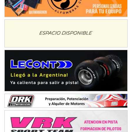
La Rioja (La Rioja)
PROKART NEUQUINO - F6
Autódromo de Neuquén (Asfalto)
Centenario (Neuquén)
CENTRO BONAERENSE - F6
Emilio Parisi (Tierra)
25 de Mayo (Buenos Aires)