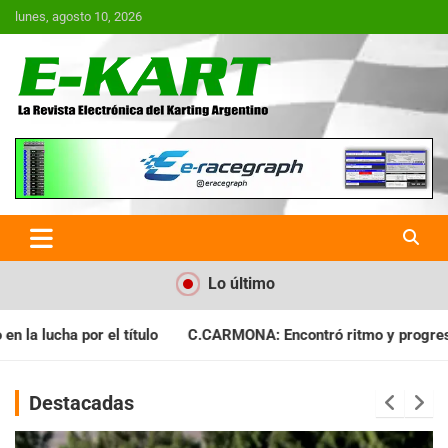
Saltar
lunes, agosto 10, 2026
al
contenido
E-Kart.com.ar | La Revista
Electrónica del Karting en
Argentina
Lo último
ARMONA: Encontró ritmo y progresó en Baradero
A.PIZARRO: 
Destacadas