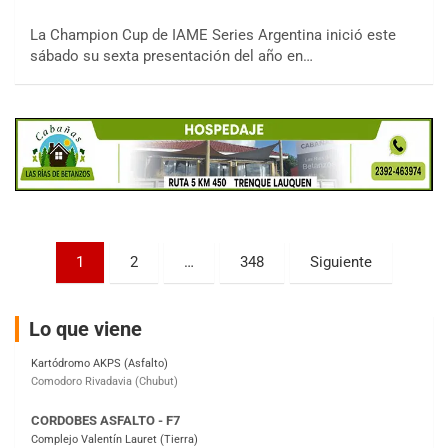
15/16/17-AGO
La Champion Cup de IAME Series Argentina inició este
sábado su sexta presentación del año en…
APAK - F6
Ciudad de Zárate (Asfalto)
Zárate (Buenos Aires)
PROKART METROPOLITANO - F1
Rubén Luis Di Palma (Asfalto)
Ciudad Evita (Buenos Aires)
AKPS - F6
Paginación
1
2
…
348
Siguiente
Kartódromo AKPS (Asfalto)
Comodoro Rivadavia (Chubut)
de
entradas
CORDOBES ASFALTO - F7
Lo que viene
Complejo Valentín Lauret (Tierra)
Colonia Caroya (Córdoba)
ENTRERRIANO - F6
Parque de la Velocidad (Asfalto)
Villaguay (Entre Ríos)