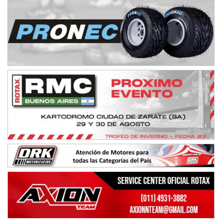
SUR SANTAFESINO - F4
José Samuel Sánchez (Tierra)
Rufino (Santa Fe)
TUCUMANO - F5
Juan Navarro (Asfalto)
El Timbó (Tucumán)
COBERTURA ESPECIAL DE E-KART.COM.AR
08/09-AGO
IAME SERIES ARGENTINA 6
Ramiro Tot (Asfalto)
Baradero (Buenos Aires)
KDO - F6
Ciudad de Trenque Lauquen (Asfalto)
Trenque Lauquen (Buenos Aires)
ENTRERRIANO - F6 (POSTERGADA)
Parque de la Velocidad (Asfalto)
Villaguay (Entre Ríos)