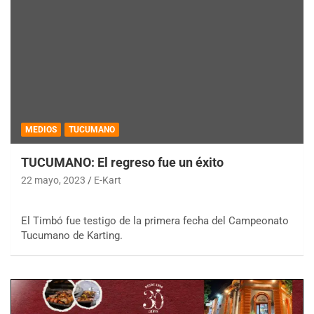
MEDIOS
TUCUMANO
TUCUMANO: El regreso fue un éxito
22 mayo, 2023
E-Kart
El Timbó fue testigo de la primera fecha del Campeonato
Tucumano de Karting.
COBERTURA ESPECIAL DE E-KART.COM.AR
08/09-AGO
IAME SERIES ARGENTINA 6
Ramiro Tot (Asfalto)
Baradero (Buenos Aires)