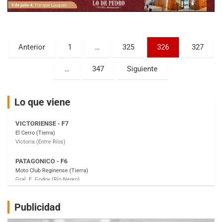
KDO - F6
Ciudad de Trenque Lauquen (Asfalto)
Trenque Lauquen (Buenos Aires)
Paginación
Anterior
1
…
325
326
327
ENTRERRIANO - F6 (POSTERGADA)
de
Parque de la Velocidad (Asfalto)
…
347
Siguiente
Villaguay (Entre Ríos)
entradas
VICTORIENSE - F7
El Cerro (Tierra)
Lo que viene
Victoria (Entre Ríos)
PATAGONICO - F6
Moto Club Reginense (Tierra)
Gral. E. Godoy (Río Negro)
CSK - F7
Juventud Unida (Tierra)
Humboldt (Santa Fe)
NORESTE SANTAFESINO - F6
Publicidad
Ciudad de Avellaneda (Asfalto)
Avellaneda (Santa Fe)