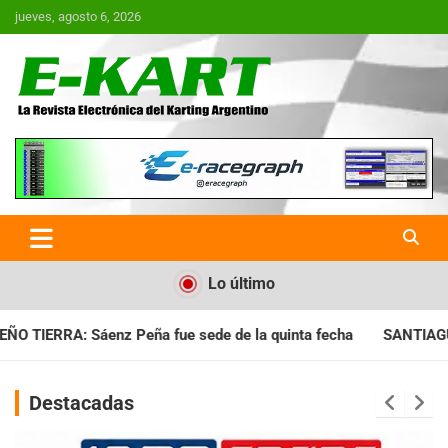
Saltar
jueves, agosto 6, 2026
al
contenido
E-Kart.com.ar | La Revista
Electrónica del Karting en
Argentina
Lo último
ue sede de la quinta fecha
SANTIAGUEÑO: Se cumplió con la 
Destacadas