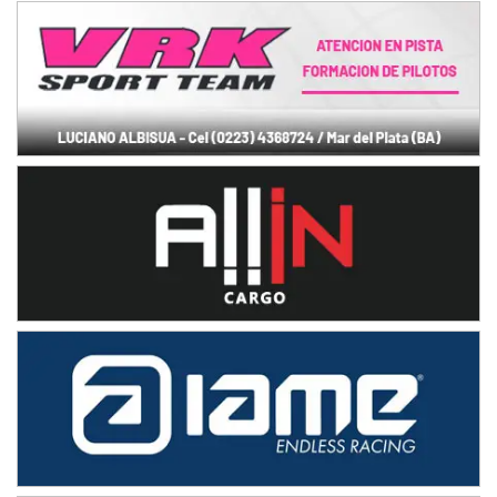
VICTORIENSE - F7
El Cerro (Tierra)
Victoria (Entre Ríos)
PATAGONICO - F6
Moto Club Reginense (Tierra)
Gral. E. Godoy (Río Negro)
CSK - F7
Juventud Unida (Tierra)
Humboldt (Santa Fe)
NORESTE SANTAFESINO - F6
Ciudad de Avellaneda (Asfalto)
Avellaneda (Santa Fe)
SUR SANTAFESINO - F4
José Samuel Sánchez (Tierra)
Rufino (Santa Fe)
TUCUMANO - F5
Juan Navarro (Asfalto)
El Timbó (Tucumán)