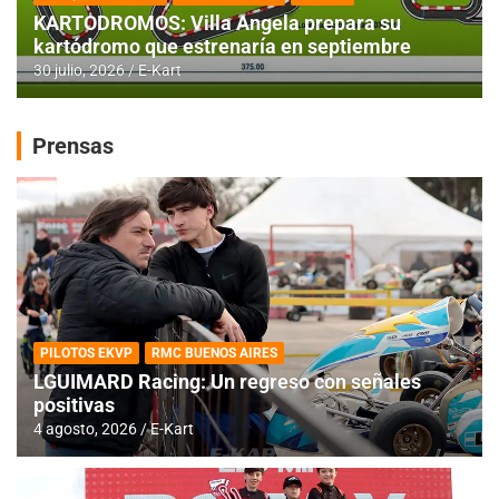
KARTODROMOS: Villa Angela prepara su
kartódromo que estrenaría en septiembre
30 julio, 2026
E-Kart
Prensas
PILOTOS EKVP
RMC BUENOS AIRES
LGUIMARD Racing: Un regreso con señales
positivas
4 agosto, 2026
E-Kart