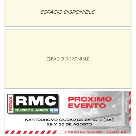
TUCUMANO - F5
Juan Navarro (Asfalto)
El Timbó (Tucumán)