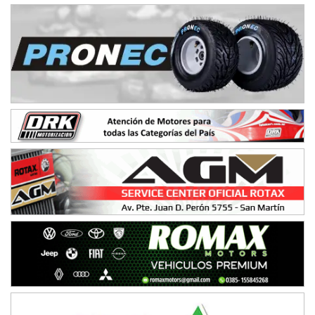
NORESTE SANTAFESINO - F6
Ciudad de Avellaneda (Asfalto)
Avellaneda (Santa Fe)
SUR SANTAFESINO - F4
José Samuel Sánchez (Tierra)
Rufino (Santa Fe)
TUCUMANO - F5
Juan Navarro (Asfalto)
El Timbó (Tucumán)
COBERTURA ESPECIAL DE E-KART.COM.AR
08/09-AGO
IAME SERIES ARGENTINA 6
Ramiro Tot (Asfalto)
Baradero (Buenos Aires)
KDO - F6
Ciudad de Trenque Lauquen (Asfalto)
Trenque Lauquen (Buenos Aires)