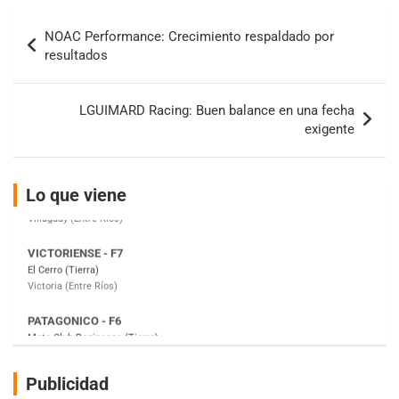
IAME SERIES ARGENTINA 6
Navegación
Ramiro Tot (Asfalto)
NOAC Performance: Crecimiento respaldado por
de
Baradero (Buenos Aires)
resultados
entradas
KDO - F6
Ciudad de Trenque Lauquen (Asfalto)
LGUIMARD Racing: Buen balance en una fecha
Trenque Lauquen (Buenos Aires)
exigente
ENTRERRIANO - F6 (POSTERGADA)
Parque de la Velocidad (Asfalto)
Villaguay (Entre Ríos)
Lo que viene
VICTORIENSE - F7
El Cerro (Tierra)
Victoria (Entre Ríos)
PATAGONICO - F6
Moto Club Reginense (Tierra)
Gral. E. Godoy (Río Negro)
CSK - F7
Juventud Unida (Tierra)
Publicidad
Humboldt (Santa Fe)