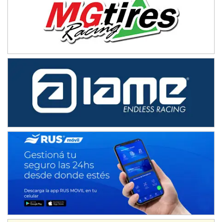
ENTRERRIANO - F6 (POSTERGADA)
Parque de la Velocidad (Asfalto)
Villaguay (Entre Ríos)
VICTORIENSE - F7
El Cerro (Tierra)
Victoria (Entre Ríos)
PATAGONICO - F6
Moto Club Reginense (Tierra)
Gral. E. Godoy (Río Negro)
CSK - F7
Juventud Unida (Tierra)
Humboldt (Santa Fe)
NORESTE SANTAFESINO - F6
Ciudad de Avellaneda (Asfalto)
Avellaneda (Santa Fe)
SUR SANTAFESINO - F4
José Samuel Sánchez (Tierra)
Rufino (Santa Fe)