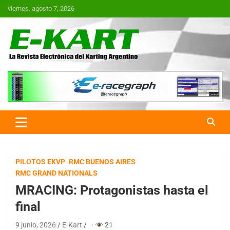
Saltar
viernes, agosto 7, 2026
al
contenido
E-Kart.com.ar | La Revista
Electrónica del Karting en
Argentina
PILOTOS EKVP
RMC BUENOS AIRES
RMC GRAND NATIONALS
MRACING: Protagonistas hasta el
final
9 junio, 2026
E-Kart
·
21