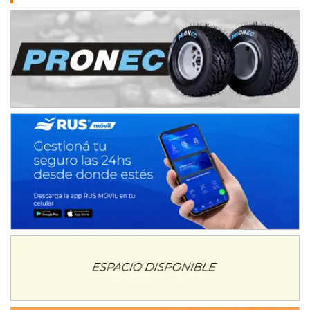
NORESTE SANTAFESINO - F6
Ciudad de Avellaneda (Asfalto)
Avellaneda (Santa Fe)
SUR SANTAFESINO - F4
José Samuel Sánchez (Tierra)
Rufino (Santa Fe)
TUCUMANO - F5
Juan Navarro (Asfalto)
El Timbó (Tucumán)
COBERTURA ESPECIAL DE E-KART.COM.AR
08/09-AGO
IAME SERIES ARGENTINA 6
Ramiro Tot (Asfalto)
Baradero (Buenos Aires)
KDO - F6
Ciudad de Trenque Lauquen (Asfalto)
Trenque Lauquen (Buenos Aires)