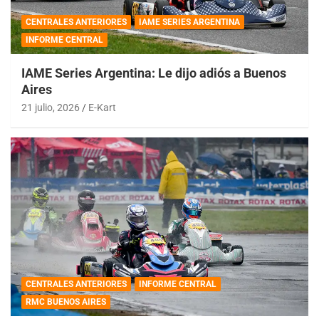
CENTRALES ANTERIORES
IAME SERIES ARGENTINA
INFORME CENTRAL
IAME Series Argentina: Le dijo adiós a Buenos
Aires
21 julio, 2026
E-Kart
CENTRALES ANTERIORES
INFORME CENTRAL
RMC BUENOS AIRES