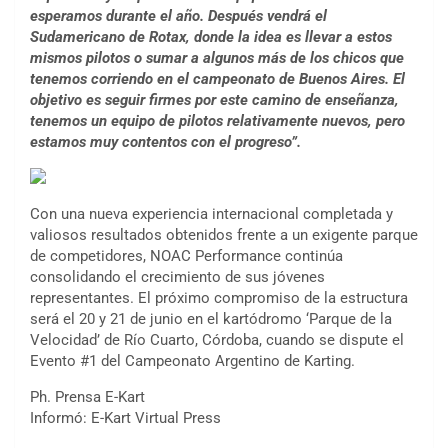
esperamos durante el año. Después vendrá el
Sudamericano de Rotax, donde la idea es llevar a estos
mismos pilotos o sumar a algunos más de los chicos que
tenemos corriendo en el campeonato de Buenos Aires. El
objetivo es seguir firmes por este camino de enseñanza,
tenemos un equipo de pilotos relativamente nuevos, pero
estamos muy contentos con el progreso”.
Con una nueva experiencia internacional completada y
valiosos resultados obtenidos frente a un exigente parque
de competidores, NOAC Performance continúa
consolidando el crecimiento de sus jóvenes
representantes. El próximo compromiso de la estructura
será el 20 y 21 de junio en el kartódromo ‘Parque de la
Velocidad’ de Río Cuarto, Córdoba, cuando se dispute el
Evento #1 del Campeonato Argentino de Karting.
Ph. Prensa E-Kart
Informó: E-Kart Virtual Press
COBERTURA ESPECIAL DE E-KART.COM.AR
08/09-AGO