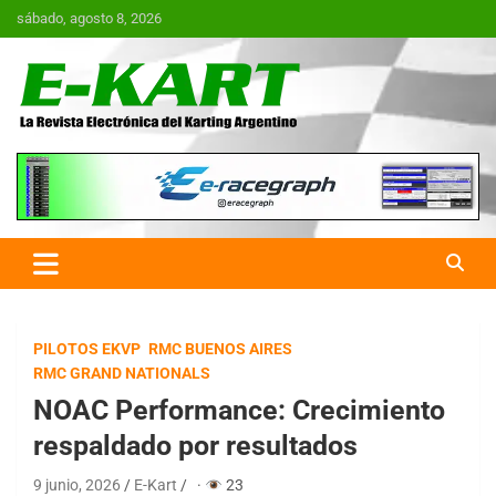
Saltar
sábado, agosto 8, 2026
al
contenido
E-Kart.com.ar | La Revista
Electrónica del Karting en
Argentina
PILOTOS EKVP
RMC BUENOS AIRES
RMC GRAND NATIONALS
NOAC Performance: Crecimiento
respaldado por resultados
9 junio, 2026
E-Kart
·
23