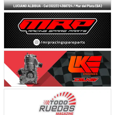
TUCUMANO - F5
Juan Navarro (Asfalto)
El Timbó (Tucumán)