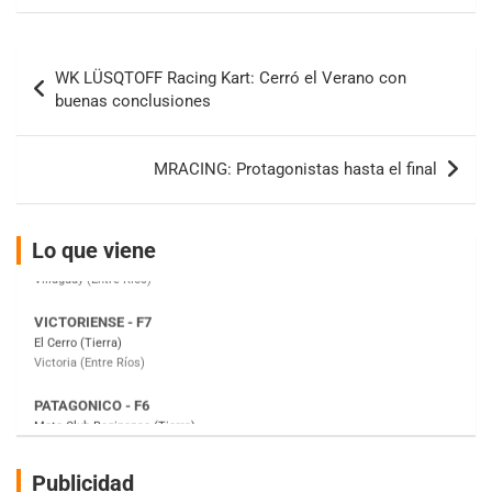
IAME SERIES ARGENTINA 6
Ramiro Tot (Asfalto)
Navegación
Baradero (Buenos Aires)
WK LÜSQTOFF Racing Kart: Cerró el Verano con
de
buenas conclusiones
KDO - F6
entradas
Ciudad de Trenque Lauquen (Asfalto)
Trenque Lauquen (Buenos Aires)
MRACING: Protagonistas hasta el final
ENTRERRIANO - F6 (POSTERGADA)
Parque de la Velocidad (Asfalto)
Villaguay (Entre Ríos)
Lo que viene
VICTORIENSE - F7
El Cerro (Tierra)
Victoria (Entre Ríos)
PATAGONICO - F6
Moto Club Reginense (Tierra)
Gral. E. Godoy (Río Negro)
CSK - F7
Juventud Unida (Tierra)
Publicidad
Humboldt (Santa Fe)