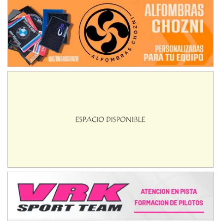
ENTRERRIANO - F6 (POSTERGADA)
Parque de la Velocidad (Asfalto)
Villaguay (Entre Ríos)
VICTORIENSE - F7
El Cerro (Tierra)
Victoria (Entre Ríos)
PATAGONICO - F6
Moto Club Reginense (Tierra)
Gral. E. Godoy (Río Negro)
CSK - F7
Juventud Unida (Tierra)
Humboldt (Santa Fe)
NORESTE SANTAFESINO - F6
Ciudad de Avellaneda (Asfalto)
Avellaneda (Santa Fe)
SUR SANTAFESINO - F4
José Samuel Sánchez (Tierra)
Rufino (Santa Fe)