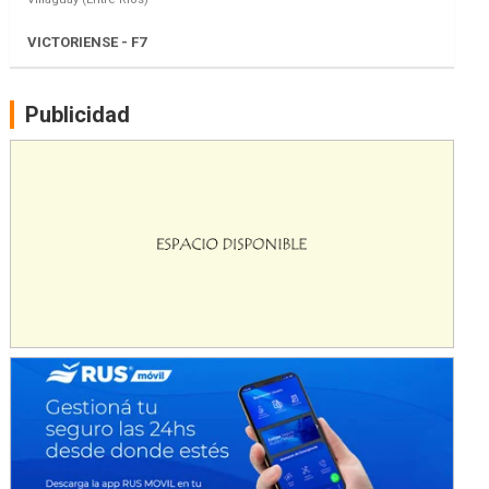
El Cerro (Tierra)
Victoria (Entre Ríos)
PATAGONICO - F6
Moto Club Reginense (Tierra)
Gral. E. Godoy (Río Negro)
Publicidad
CSK - F7
Juventud Unida (Tierra)
Humboldt (Santa Fe)
NORESTE SANTAFESINO - F6
Ciudad de Avellaneda (Asfalto)
Avellaneda (Santa Fe)
SUR SANTAFESINO - F4
José Samuel Sánchez (Tierra)
Rufino (Santa Fe)
TUCUMANO - F5
Juan Navarro (Asfalto)
El Timbó (Tucumán)
COBERTURA ESPECIAL DE E-KART.COM.AR