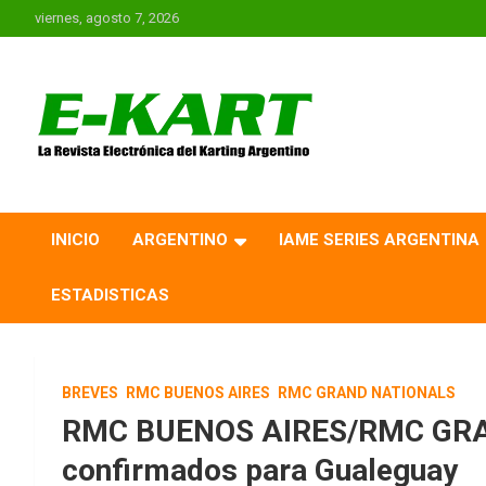
Saltar
viernes, agosto 7, 2026
al
contenido
E-Kart.com.ar | La
Revista Electrónica del
INICIO
ARGENTINO
IAME SERIES ARGENTINA
Karting en Argentina
ESTADISTICAS
BREVES
RMC BUENOS AIRES
RMC GRAND NATIONALS
RMC BUENOS AIRES/RMC GRA
confirmados para Gualeguay