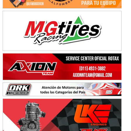
Humboldt (Santa Fe)
NORESTE SANTAFESINO - F6
Ciudad de Avellaneda (Asfalto)
Avellaneda (Santa Fe)
SUR SANTAFESINO - F4
José Samuel Sánchez (Tierra)
Rufino (Santa Fe)
TUCUMANO - F5
Juan Navarro (Asfalto)
El Timbó (Tucumán)