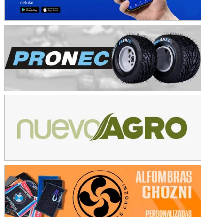
08/09-AGO
IAME SERIES ARGENTINA 6
Ramiro Tot (Asfalto)
Baradero (Buenos Aires)
KDO - F6
Ciudad de Trenque Lauquen (Asfalto)
Trenque Lauquen (Buenos Aires)
ENTRERRIANO - F6 (POSTERGADA)
Parque de la Velocidad (Asfalto)
Villaguay (Entre Ríos)
VICTORIENSE - F7
El Cerro (Tierra)
Victoria (Entre Ríos)
PATAGONICO - F6
Moto Club Reginense (Tierra)
Gral. E. Godoy (Río Negro)
CSK - F7
Juventud Unida (Tierra)