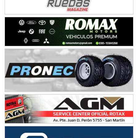
Trenque Lauquen (Buenos Aires)
ENTRERRIANO - F6 (POSTERGADA)
Parque de la Velocidad (Asfalto)
Villaguay (Entre Ríos)
VICTORIENSE - F7
El Cerro (Tierra)
Victoria (Entre Ríos)
PATAGONICO - F6
Moto Club Reginense (Tierra)
Gral. E. Godoy (Río Negro)
CSK - F7
Juventud Unida (Tierra)
Humboldt (Santa Fe)
NORESTE SANTAFESINO - F6
Ciudad de Avellaneda (Asfalto)
Avellaneda (Santa Fe)
SUR SANTAFESINO - F4
José Samuel Sánchez (Tierra)