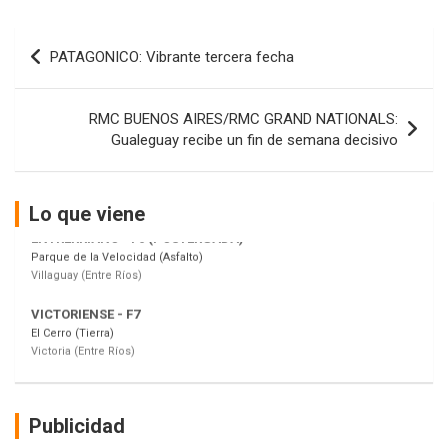
08/09-AGO
Navegación
IAME SERIES ARGENTINA 6
PATAGONICO: Vibrante tercera fecha
de
Ramiro Tot (Asfalto)
Baradero (Buenos Aires)
entradas
RMC BUENOS AIRES/RMC GRAND NATIONALS:
KDO - F6
Gualeguay recibe un fin de semana decisivo
Ciudad de Trenque Lauquen (Asfalto)
Trenque Lauquen (Buenos Aires)
ENTRERRIANO - F6 (POSTERGADA)
Lo que viene
Parque de la Velocidad (Asfalto)
Villaguay (Entre Ríos)
VICTORIENSE - F7
El Cerro (Tierra)
Victoria (Entre Ríos)
PATAGONICO - F6
Moto Club Reginense (Tierra)
Gral. E. Godoy (Río Negro)
Publicidad
CSK - F7