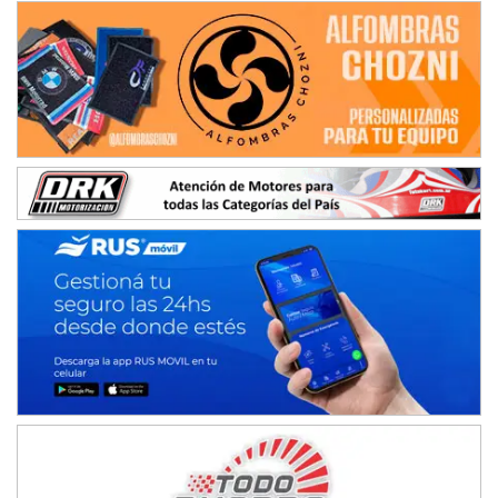
Juventud Unida (Tierra)
Humboldt (Santa Fe)
NORESTE SANTAFESINO - F6
Ciudad de Avellaneda (Asfalto)
Avellaneda (Santa Fe)
SUR SANTAFESINO - F4
José Samuel Sánchez (Tierra)
Rufino (Santa Fe)
TUCUMANO - F5
Juan Navarro (Asfalto)
El Timbó (Tucumán)
COBERTURA ESPECIAL DE E-KART.COM.AR
08/09-AGO
IAME SERIES ARGENTINA 6
Ramiro Tot (Asfalto)
Baradero (Buenos Aires)
KDO - F6
Ciudad de Trenque Lauquen (Asfalto)