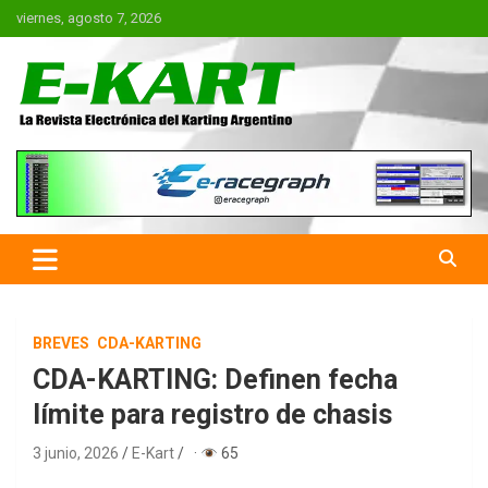
Saltar
viernes, agosto 7, 2026
al
contenido
E-Kart.com.ar | La Revista
Electrónica del Karting en
Argentina
BREVES
CDA-KARTING
CDA-KARTING: Definen fecha
límite para registro de chasis
3 junio, 2026
E-Kart
·
65