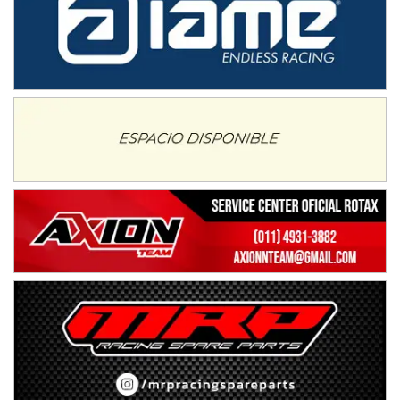
Rufino (Santa Fe)
TUCUMANO - F5
Juan Navarro (Asfalto)
El Timbó (Tucumán)