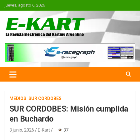
Saltar
jueves, agosto 6, 2026
al
contenido
E-Kart.com.ar | La Revista
Electrónica del Karting en
Argentina
MEDIOS
SUR CORDOBES
SUR CORDOBES: Misión cumplida
en Buchardo
3 junio, 2026
E-Kart
·
37