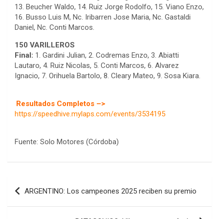
13. Beucher Waldo, 14. Ruiz Jorge Rodolfo, 15. Viano Enzo,
16. Busso Luis M, Nc. Iribarren Jose Maria, Nc. Gastaldi
Daniel, Nc. Conti Marcos.
150 VARILLEROS
Final:
1. Gardini Julian, 2. Codremas Enzo, 3. Abiatti
Lautaro, 4. Ruiz Nicolas, 5. Conti Marcos, 6. Alvarez
Ignacio, 7. Orihuela Bartolo, 8. Cleary Mateo, 9. Sosa Kiara.
Resultados Completos –>
https://speedhive.mylaps.com/events/3534195
Fuente: Solo Motores (Córdoba)
COBERTURA ESPECIAL DE E-KART.COM.AR
08/09-AGO
IAME SERIES ARGENTINA 6
Navegación
Ramiro Tot (Asfalto)
ARGENTINO: Los campeones 2025 reciben su premio
de
Baradero (Buenos Aires)
entradas
KDO - F6