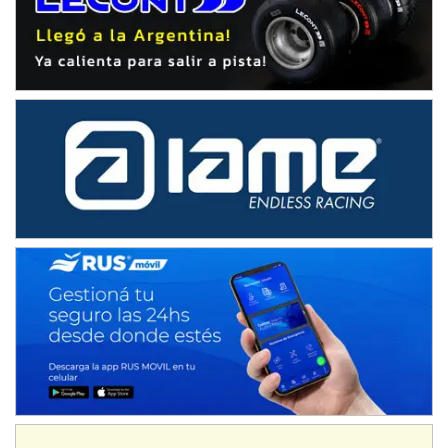
SUR SANTAFESINO - F4
José Samuel Sánchez (Tierra)
Rufino (Santa Fe)
TUCUMANO - F5
Juan Navarro (Asfalto)
El Timbó (Tucumán)
COBERTURA ESPECIAL DE E-KART.COM.AR
08/09-AGO
IAME SERIES ARGENTINA 6
Ramiro Tot (Asfalto)
Baradero (Buenos Aires)
KDO - F6
Ciudad de Trenque Lauquen (Asfalto)
Trenque Lauquen (Buenos Aires)
ENTRERRIANO - F6 (POSTERGADA)
Parque de la Velocidad (Asfalto)
Villaguay (Entre Ríos)
VICTORIENSE - F7