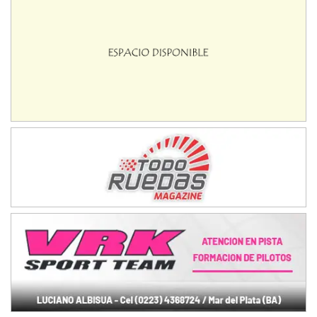
El Cerro (Tierra)
Victoria (Entre Ríos)
PATAGONICO - F6
Moto Club Reginense (Tierra)
Gral. E. Godoy (Río Negro)
CSK - F7
Juventud Unida (Tierra)
Humboldt (Santa Fe)
NORESTE SANTAFESINO - F6
Ciudad de Avellaneda (Asfalto)
Avellaneda (Santa Fe)
SUR SANTAFESINO - F4
José Samuel Sánchez (Tierra)
Rufino (Santa Fe)
TUCUMANO - F5
Juan Navarro (Asfalto)
El Timbó (Tucumán)