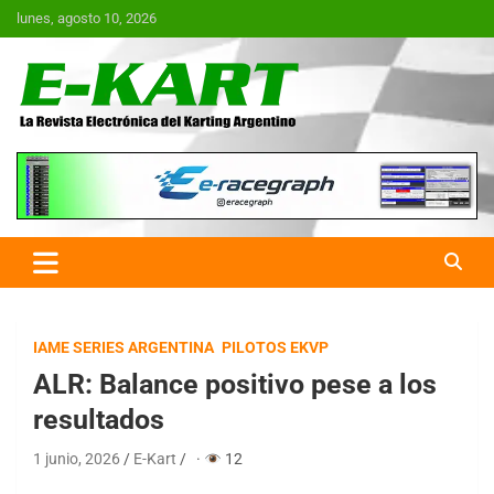
Saltar
lunes, agosto 10, 2026
al
contenido
E-Kart.com.ar | La Revista
Electrónica del Karting en
Argentina
IAME SERIES ARGENTINA
PILOTOS EKVP
ALR: Balance positivo pese a los
resultados
1 junio, 2026
E-Kart
·
12