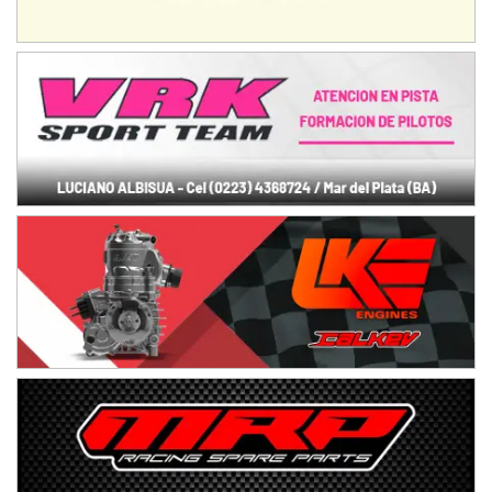
La Rioja (La Rioja)
PROKART NEUQUINO - F6
Autódromo de Neuquén (Asfalto)
Centenario (Neuquén)
CENTRO BONAERENSE - F6
Emilio Parisi (Tierra)
25 de Mayo (Buenos Aires)
COBERTURA ON-LINE DE E-KART.COM.AR
15/16/17-AGO
APAK - F6
Ciudad de Zárate (Asfalto)
Zárate (Buenos Aires)
PROKART METROPOLITANO - F1
Rubén Luis Di Palma (Asfalto)
Ciudad Evita (Buenos Aires)