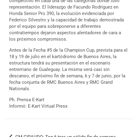
competitivo en cada una de las categorías donde tuvo
representación. El liderazgo de Facundo Rodríguez en
Honda Senior Pro 390, la evolución evidenciada por
Federico Silvestro y la capacidad de trabajo demostrada
por el equipo para sobreponerse a diferentes
contratiempos dejaron aspectos alentadores de cara a
los próximos compromisos.
Antes de la Fecha #5 de la Champion Cup, prevista para el
18 y 19 de julio en el kartódromo de Buenos Aires, la
estructura tendrá su presentación en el escenario
entrerriano de Gualeguay. La misma será casi sin
descanso, el próximo fin de semana, 6 y 7 de junio, por la
fecha conjunta de RMC Buenos Aires y RMC Grand
Nationals.
COBERTURA ON-LINE DE E-KART.COM.AR
Ph. Prensa E-Kart
15/16/17-AGO
Informó: E-Kart Virtual Press
APAK - F6
Navegación
Ciudad de Zárate (Asfalto)