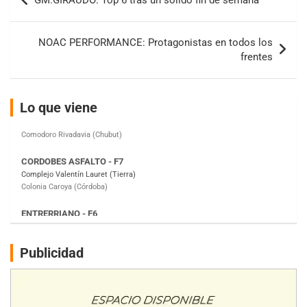
GM.GIRAUDO: Top 6 tras un sólido fin de semana
Zárate (Buenos Aires)
de
entradas
PROKART METROPOLITANO - F1
NOAC PERFORMANCE: Protagonistas en todos los
Rubén Luis Di Palma (Asfalto)
Ciudad Evita (Buenos Aires)
frentes
AKPS - F6
Kartódromo AKPS (Asfalto)
Lo que viene
Comodoro Rivadavia (Chubut)
CORDOBES ASFALTO - F7
Complejo Valentín Lauret (Tierra)
Colonia Caroya (Córdoba)
ENTRERRIANO - F6
Parque de la Velocidad (Asfalto)
Villaguay (Entre Ríos)
SUR ENTRERRIANO - F6
Publicidad
Hugo "Gato" Molini (Tierra)
Nogoyá (Entre Ríos)
RIOJANO - F6
Ciudad de La Rioja (Asfalto)