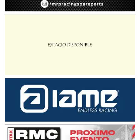
AKPS - F6
Kartódromo AKPS (Asfalto)
Comodoro Rivadavia (Chubut)
CORDOBES ASFALTO - F7
Complejo Valentín Lauret (Tierra)
Colonia Caroya (Córdoba)
ENTRERRIANO - F6
Parque de la Velocidad (Asfalto)
Villaguay (Entre Ríos)
SUR ENTRERRIANO - F6
Hugo "Gato" Molini (Tierra)
Nogoyá (Entre Ríos)
RIOJANO - F6
Ciudad de La Rioja (Asfalto)
La Rioja (La Rioja)
PROKART NEUQUINO - F6
Autódromo de Neuquén (Asfalto)
Centenario (Neuquén)