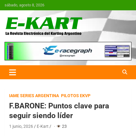
Saltar
sábado, agosto 8, 2026
al
contenido
E-Kart.com.ar | La Revista
Electrónica del Karting en
Argentina
IAME SERIES ARGENTINA
PILOTOS EKVP
F.BARONE: Puntos clave para
seguir siendo líder
1 junio, 2026
E-Kart
·
23