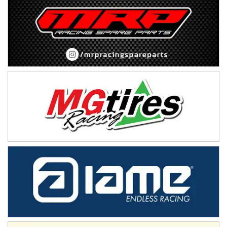
TUCUMANO - F5
Juan Navarro (Asfalto)
El Timbó (Tucumán)
COBERTURA ESPECIAL DE E-KART.COM.AR
08/09-AGO
IAME SERIES ARGENTINA 6
Ramiro Tot (Asfalto)
Baradero (Buenos Aires)
KDO - F6
Ciudad de Trenque Lauquen (Asfalto)
Trenque Lauquen (Buenos Aires)
ENTRERRIANO - F6 (POSTERGADA)
Parque de la Velocidad (Asfalto)
Villaguay (Entre Ríos)
VICTORIENSE - F7
El Cerro (Tierra)
Victoria (Entre Ríos)
PATAGONICO - F6