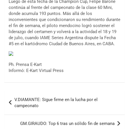
Luego de esta fecha de la Champion Cup, Felipe Barone
continúa al frente del campeonato de la clase 60 Mini,
donde acumula 193 puntos. Más allá de los
inconvenientes que condicionaron su rendimiento durante
el fin de semana, el piloto mendocino logró sostener el
liderazgo del certamen y volverá a la actividad el 18 y 19
de julio, cuando IAME Series Argentina dispute la Fecha
#5 en el kartódromo Ciudad de Buenos Aires, en CABA.
Ph. Prensa E-Kart
Informó: E-Kart Virtual Press
COBERTURA ESPECIAL DE E-KART.COM.AR
08/09-AGO
IAME SERIES ARGENTINA 6
Ramiro Tot (Asfalto)
Navegación
Baradero (Buenos Aires)
V.DIAMANTE: Sigue firme en la lucha por el
de
campeonato
KDO - F6
entradas
Ciudad de Trenque Lauquen (Asfalto)
Trenque Lauquen (Buenos Aires)
GM.GIRAUDO: Top 6 tras un sólido fin de semana