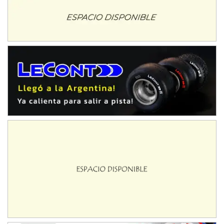
Moto Club Reginense (Tierra)
Gral. E. Godoy (Río Negro)
CSK - F7
Juventud Unida (Tierra)
Humboldt (Santa Fe)
NORESTE SANTAFESINO - F6
Ciudad de Avellaneda (Asfalto)
Avellaneda (Santa Fe)
SUR SANTAFESINO - F4
José Samuel Sánchez (Tierra)
Rufino (Santa Fe)
TUCUMANO - F5
Juan Navarro (Asfalto)
El Timbó (Tucumán)