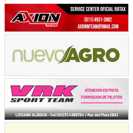
NORESTE SANTAFESINO - F6
Ciudad de Avellaneda (Asfalto)
Avellaneda (Santa Fe)
SUR SANTAFESINO - F4
José Samuel Sánchez (Tierra)
Rufino (Santa Fe)
TUCUMANO - F5
Juan Navarro (Asfalto)
El Timbó (Tucumán)
COBERTURA ESPECIAL DE E-KART.COM.AR
08/09-AGO
IAME SERIES ARGENTINA 6
Ramiro Tot (Asfalto)
Baradero (Buenos Aires)
KDO - F6
Ciudad de Trenque Lauquen (Asfalto)
Trenque Lauquen (Buenos Aires)