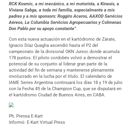
RCK Kosmic, a mi mecánico, a mi motorista, a Kinesis, a
Viviana Sabga, a toda mi familia, especialmente a mis
padres y a mis sponsors: Roggiro Aceros, AAXOD Servicios
Aéreos, La Columbia Servicios Agropecuarios y Colmenas
Don Pablo por su apoyo constante”
.
Con esta nueva actuación en el kartódromo de Zárate,
Ignacio Díaz Quaglia ascendió hasta el P2 del
campeonato de la divisional OKN Junior, donde acumula
178 puntos. El piloto cordobés volvió a demostrar el
potencial de su conjunto al liderar gran parte de la
actividad del fin de semana y mantenerse plenamente
involucrado en la lucha por el título. El calendario de
IAME Series Argentina continuará los días 18 y 19 de julio
con la Fecha #5 de la Champion Cup, que se disputará en
el kartódromo Ciudad de Buenos Aires, en CABA.
Ph. Prensa E-Kart
COBERTURA ESPECIAL DE E-KART.COM.AR
Informó: E-Kart Virtual Press
08/09-AGO