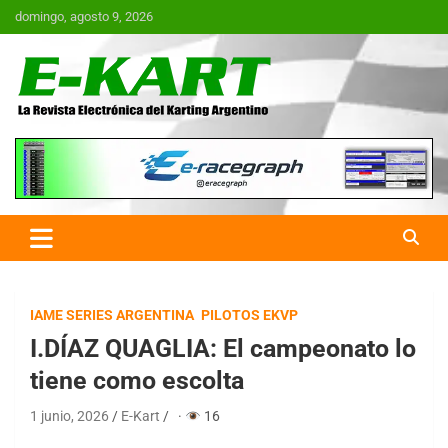
Saltar
domingo, agosto 9, 2026
al
contenido
E-Kart.com.ar | La Revista
Electrónica del Karting en
Argentina
IAME SERIES ARGENTINA
PILOTOS EKVP
I.DÍAZ QUAGLIA: El campeonato lo
tiene como escolta
1 junio, 2026
E-Kart
·
16