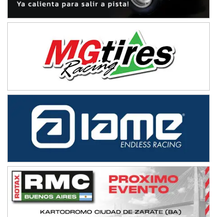
TUCUMANO - F5
Juan Navarro (Asfalto)
El Timbó (Tucumán)