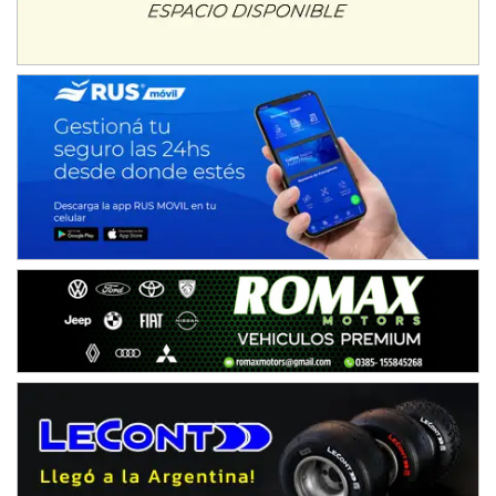
ENTRERRIANO - F6 (POSTERGADA)
Parque de la Velocidad (Asfalto)
Villaguay (Entre Ríos)
VICTORIENSE - F7
El Cerro (Tierra)
Victoria (Entre Ríos)
PATAGONICO - F6
Moto Club Reginense (Tierra)
Gral. E. Godoy (Río Negro)
CSK - F7
Juventud Unida (Tierra)
Humboldt (Santa Fe)
NORESTE SANTAFESINO - F6
Ciudad de Avellaneda (Asfalto)
Avellaneda (Santa Fe)
SUR SANTAFESINO - F4
José Samuel Sánchez (Tierra)
Rufino (Santa Fe)