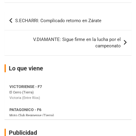
IAME SERIES ARGENTINA 6
Ramiro Tot (Asfalto)
Navegación
Baradero (Buenos Aires)
S.ECHARRI: Complicado retorno en Zárate
de
KDO - F6
entradas
Ciudad de Trenque Lauquen (Asfalto)
V.DIAMANTE: Sigue firme en la lucha por el
Trenque Lauquen (Buenos Aires)
campeonato
ENTRERRIANO - F6 (POSTERGADA)
Parque de la Velocidad (Asfalto)
Villaguay (Entre Ríos)
Lo que viene
VICTORIENSE - F7
El Cerro (Tierra)
Victoria (Entre Ríos)
PATAGONICO - F6
Moto Club Reginense (Tierra)
Gral. E. Godoy (Río Negro)
CSK - F7
Juventud Unida (Tierra)
Publicidad
Humboldt (Santa Fe)