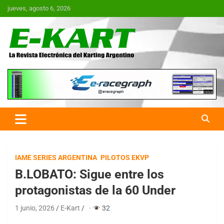
Saltar
jueves, agosto 6, 2026
al
contenido
E-Kart.com.ar | La Revista
Electrónica del Karting en
Argentina
IAME SERIES ARGENTINA
PILOTOS EKVP
B.LOBATO: Sigue entre los
protagonistas de la 60 Under
1 junio, 2026
E-Kart
·
32