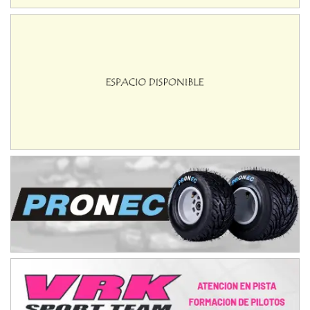
Ciudad de Trenque Lauquen (Asfalto)
Trenque Lauquen (Buenos Aires)
ENTRERRIANO - F6 (POSTERGADA)
Parque de la Velocidad (Asfalto)
Villaguay (Entre Ríos)
VICTORIENSE - F7
El Cerro (Tierra)
Victoria (Entre Ríos)
PATAGONICO - F6
Moto Club Reginense (Tierra)
Gral. E. Godoy (Río Negro)
CSK - F7
Juventud Unida (Tierra)
Humboldt (Santa Fe)
NORESTE SANTAFESINO - F6
Ciudad de Avellaneda (Asfalto)
Avellaneda (Santa Fe)
SUR SANTAFESINO - F4