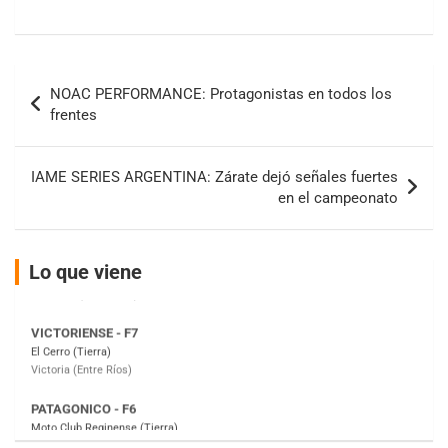
COBERTURA ESPECIAL DE E-KART.COM.AR
08/09-AGO
IAME SERIES ARGENTINA 6
Navegación
Ramiro Tot (Asfalto)
NOAC PERFORMANCE: Protagonistas en todos los
de
Baradero (Buenos Aires)
frentes
entradas
KDO - F6
Ciudad de Trenque Lauquen (Asfalto)
IAME SERIES ARGENTINA: Zárate dejó señales fuertes
Trenque Lauquen (Buenos Aires)
en el campeonato
ENTRERRIANO - F6 (POSTERGADA)
Parque de la Velocidad (Asfalto)
Villaguay (Entre Ríos)
Lo que viene
VICTORIENSE - F7
El Cerro (Tierra)
Victoria (Entre Ríos)
PATAGONICO - F6
Moto Club Reginense (Tierra)
Gral. E. Godoy (Río Negro)