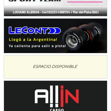
José Samuel Sánchez (Tierra)
Rufino (Santa Fe)
TUCUMANO - F5
Juan Navarro (Asfalto)
El Timbó (Tucumán)