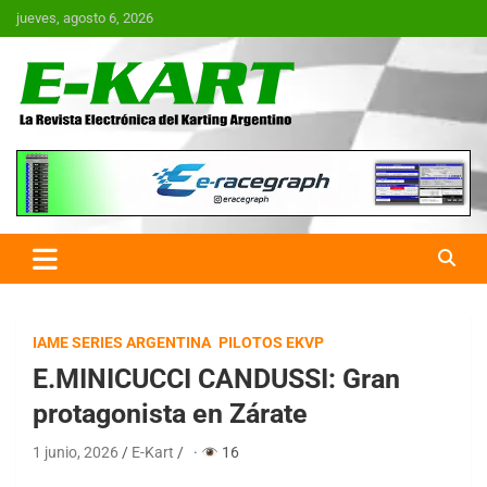
Saltar
jueves, agosto 6, 2026
al
contenido
E-Kart.com.ar | La Revista
Electrónica del Karting en
Argentina
IAME SERIES ARGENTINA
PILOTOS EKVP
E.MINICUCCI CANDUSSI: Gran
protagonista en Zárate
1 junio, 2026
E-Kart
·
16