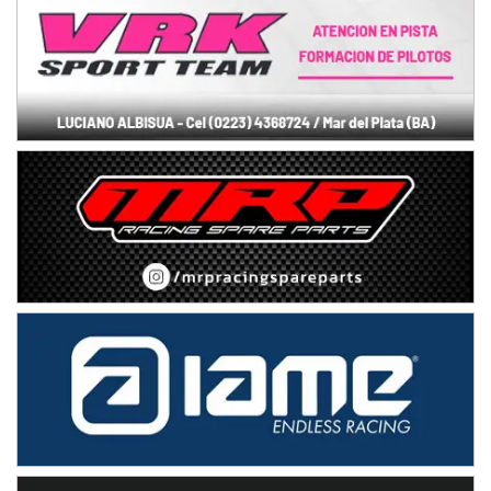
TUCUMANO - F5
Juan Navarro (Asfalto)
El Timbó (Tucumán)