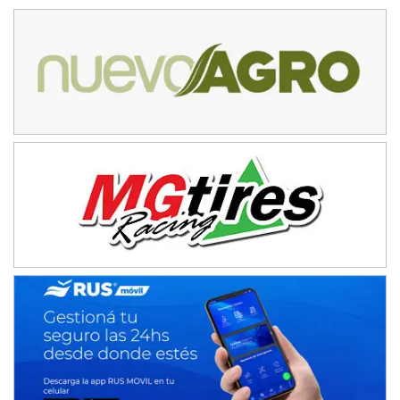
Humboldt (Santa Fe)
NORESTE SANTAFESINO - F6
Ciudad de Avellaneda (Asfalto)
Avellaneda (Santa Fe)
SUR SANTAFESINO - F4
José Samuel Sánchez (Tierra)
Rufino (Santa Fe)
TUCUMANO - F5
Juan Navarro (Asfalto)
El Timbó (Tucumán)
COBERTURA ESPECIAL DE E-KART.COM.AR
08/09-AGO
IAME SERIES ARGENTINA 6
Ramiro Tot (Asfalto)
Baradero (Buenos Aires)
KDO - F6
Ciudad de Trenque Lauquen (Asfalto)
Trenque Lauquen (Buenos Aires)