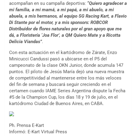
acompañan en su campaña deportiva:
“Quiero agradecer a
mi familia, a mi mamá, a mi papá, a mi abuelo, a mi
abuela, a mis hermanos, al equipo SG Racing Kart, a Flavio
Di Stante por el motor, y a mis sponsors: ROBCOR
Distribuidor de flores naturales por el gran apoyo que me
dá, a Floristería ‘Joa Flor’, a QM Quiero Mate y a Ricotta
Delicia Viandas”
.
Con esta actuación en el kartódromo de Zárate, Enzo
Minicucci Candussi pasó a ubicarse en el P5 del
campeonato de la clase OKN Junior, donde acumula 147
puntos. El piloto de Jesús María dejó una nueva muestra
de competitividad al mantenerse entre los más veloces
del fin de semana y buscará seguir creciendo en el
certamen cuando IAME Series Argentina dispute la Fecha
#5 de la Champion Cup, los días 18 y 19 de julio, en el
kartódromo Ciudad de Buenos Aires, en CABA.
Ph. Prensa E-Kart
COBERTURA ESPECIAL DE E-KART.COM.AR
Informó: E-Kart Virtual Press