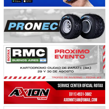
ENTRERRIANO - F6 (POSTERGADA)
Parque de la Velocidad (Asfalto)
Villaguay (Entre Ríos)
VICTORIENSE - F7
El Cerro (Tierra)
Victoria (Entre Ríos)
PATAGONICO - F6
Moto Club Reginense (Tierra)
Gral. E. Godoy (Río Negro)
CSK - F7
Juventud Unida (Tierra)
Humboldt (Santa Fe)
NORESTE SANTAFESINO - F6
Ciudad de Avellaneda (Asfalto)
Avellaneda (Santa Fe)
SUR SANTAFESINO - F4
José Samuel Sánchez (Tierra)
Rufino (Santa Fe)