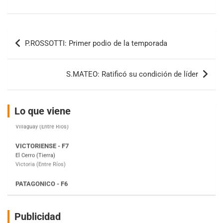
08/09-AGO
IAME SERIES ARGENTINA 6
Ramiro Tot (Asfalto)
Navegación
Baradero (Buenos Aires)
P.ROSSOTTI: Primer podio de la temporada
de
KDO - F6
entradas
Ciudad de Trenque Lauquen (Asfalto)
S.MATEO: Ratificó su condición de líder
Trenque Lauquen (Buenos Aires)
ENTRERRIANO - F6 (POSTERGADA)
Parque de la Velocidad (Asfalto)
Lo que viene
Villaguay (Entre Ríos)
VICTORIENSE - F7
El Cerro (Tierra)
Victoria (Entre Ríos)
PATAGONICO - F6
Moto Club Reginense (Tierra)
Gral. E. Godoy (Río Negro)
CSK - F7
Publicidad
Juventud Unida (Tierra)