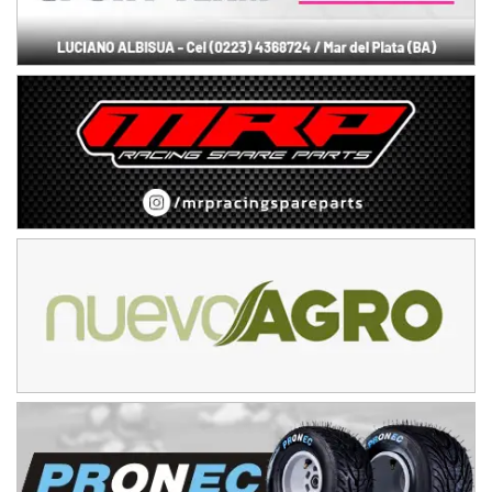
TUCUMANO - F5
Juan Navarro (Asfalto)
El Timbó (Tucumán)