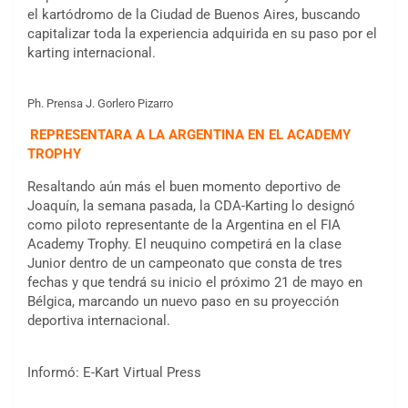
el kartódromo de la Ciudad de Buenos Aires, buscando
capitalizar toda la experiencia adquirida en su paso por el
karting internacional.
Ph. Prensa J. Gorlero Pizarro
REPRESENTARA A LA ARGENTINA EN EL ACADEMY
TROPHY
Resaltando aún más el buen momento deportivo de
Joaquín, la semana pasada, la CDA-Karting lo designó
como piloto representante de la Argentina en el FIA
Academy Trophy. El neuquino competirá en la clase
Junior dentro de un campeonato que consta de tres
fechas y que tendrá su inicio el próximo 21 de mayo en
Bélgica, marcando un nuevo paso en su proyección
deportiva internacional.
COBERTURA ESPECIAL DE E-KART.COM.AR
Informó: E-Kart Virtual Press
08/09-AGO