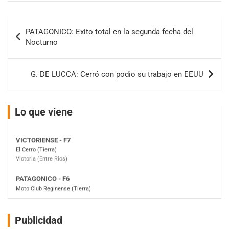
IAME SERIES ARGENTINA 6
Ramiro Tot (Asfalto)
Navegación
Baradero (Buenos Aires)
PATAGONICO: Exito total en la segunda fecha del
de
KDO - F6
Nocturno
Ciudad de Trenque Lauquen (Asfalto)
entradas
Trenque Lauquen (Buenos Aires)
G. DE LUCCA: Cerró con podio su trabajo en EEUU
ENTRERRIANO - F6 (POSTERGADA)
Parque de la Velocidad (Asfalto)
Villaguay (Entre Ríos)
Lo que viene
VICTORIENSE - F7
El Cerro (Tierra)
Victoria (Entre Ríos)
PATAGONICO - F6
Moto Club Reginense (Tierra)
Gral. E. Godoy (Río Negro)
CSK - F7
Juventud Unida (Tierra)
Humboldt (Santa Fe)
Publicidad