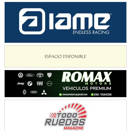
NORESTE SANTAFESINO - F6
Ciudad de Avellaneda (Asfalto)
Avellaneda (Santa Fe)
SUR SANTAFESINO - F4
José Samuel Sánchez (Tierra)
Rufino (Santa Fe)
TUCUMANO - F5
Juan Navarro (Asfalto)
El Timbó (Tucumán)
COBERTURA ESPECIAL DE E-KART.COM.AR
08/09-AGO
IAME SERIES ARGENTINA 6
Ramiro Tot (Asfalto)
Baradero (Buenos Aires)
KDO - F6
Ciudad de Trenque Lauquen (Asfalto)
Trenque Lauquen (Buenos Aires)
ENTRERRIANO - F6 (POSTERGADA)