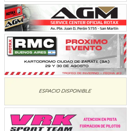
Parque de la Velocidad (Asfalto)
Villaguay (Entre Ríos)
VICTORIENSE - F7
El Cerro (Tierra)
Victoria (Entre Ríos)
PATAGONICO - F6
Moto Club Reginense (Tierra)
Gral. E. Godoy (Río Negro)
CSK - F7
Juventud Unida (Tierra)
Humboldt (Santa Fe)
NORESTE SANTAFESINO - F6
Ciudad de Avellaneda (Asfalto)
Avellaneda (Santa Fe)
SUR SANTAFESINO - F4
José Samuel Sánchez (Tierra)
Rufino (Santa Fe)