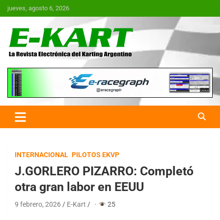
Saltar
jueves, agosto 6, 2026
al
contenido
E-Kart.com.ar | La Revista
Electrónica del Karting en
Argentina
INTERNACIONAL
PILOTOS EKVP
J.GORLERO PIZARRO: Completó
otra gran labor en EEUU
9 febrero, 2026
E-Kart
·
25