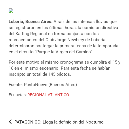
Lobería, Buenos Aires.
A raíz de las intensas lluvias que
se registraron en las últimas horas, la comisión directiva
del Karting Regional en forma conjunta con los
representantes del Club Jorge Newbery de Lobería
determinaron postergar la primera fecha de la temporada
en el circuito “Parque la Virgen del Camino”.
Por este motivo el mismo cronograma se cumplirá el 15 y
16 en el mismo escenario. Para esta fecha se habían
inscripto un total de 145 pilotos.
Fuente: PuntoNueve (Buenos Aires)
Etiquetas:
REGIONAL ATLANTICO
COBERTURA ESPECIAL DE E-KART.COM.AR
08/09-AGO
IAME SERIES ARGENTINA 6
Navegación
Ramiro Tot (Asfalto)
PATAGONICO: Llega la definición del Nocturno
de
Baradero (Buenos Aires)