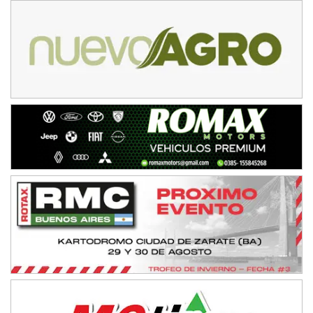
VICTORIENSE - F7
El Cerro (Tierra)
Victoria (Entre Ríos)
PATAGONICO - F6
Moto Club Reginense (Tierra)
Gral. E. Godoy (Río Negro)
CSK - F7
Juventud Unida (Tierra)
Humboldt (Santa Fe)
NORESTE SANTAFESINO - F6
Ciudad de Avellaneda (Asfalto)
Avellaneda (Santa Fe)
SUR SANTAFESINO - F4
José Samuel Sánchez (Tierra)
Rufino (Santa Fe)
TUCUMANO - F5
Juan Navarro (Asfalto)
El Timbó (Tucumán)