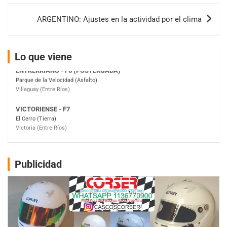
entradas
KDO - F6
ARGENTINO: Ajustes en la actividad por el clima
Ciudad de Trenque Lauquen (Asfalto)
Trenque Lauquen (Buenos Aires)
ENTRERRIANO - F6 (POSTERGADA)
Lo que viene
Parque de la Velocidad (Asfalto)
Villaguay (Entre Ríos)
VICTORIENSE - F7
El Cerro (Tierra)
Victoria (Entre Ríos)
PATAGONICO - F6
Moto Club Reginense (Tierra)
Gral. E. Godoy (Río Negro)
Publicidad
CSK - F7
Juventud Unida (Tierra)
Humboldt (Santa Fe)
NORESTE SANTAFESINO - F6
Ciudad de Avellaneda (Asfalto)
Avellaneda (Santa Fe)