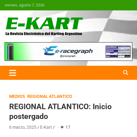
Saltar
viernes, agosto 7, 2026
al
contenido
E-Kart.com.ar | La Revista
Electrónica del Karting en
Argentina
MEDIOS
REGIONAL ATLANTICO
REGIONAL ATLANTICO: Inicio
postergado
6 marzo, 2025
E-Kart
·
17