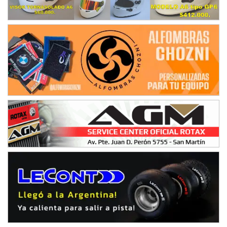
SUR SANTAFESINO - F4
José Samuel Sánchez (Tierra)
Rufino (Santa Fe)
TUCUMANO - F5
Juan Navarro (Asfalto)
El Timbó (Tucumán)
COBERTURA ESPECIAL DE E-KART.COM.AR
08/09-AGO
IAME SERIES ARGENTINA 6
Ramiro Tot (Asfalto)
Baradero (Buenos Aires)
KDO - F6
Ciudad de Trenque Lauquen (Asfalto)
Trenque Lauquen (Buenos Aires)
ENTRERRIANO - F6 (POSTERGADA)
Parque de la Velocidad (Asfalto)
Villaguay (Entre Ríos)