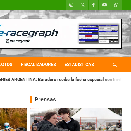
LOTOS
FISCALIZADORES
ESTADISTICAS
recibe la fecha especial con Invitados
CHAQUEÑO TIERRA: S
Prensas