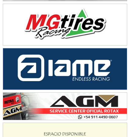
SUR SANTAFESINO - F4
José Samuel Sánchez (Tierra)
Rufino (Santa Fe)
TUCUMANO - F5
Juan Navarro (Asfalto)
El Timbó (Tucumán)