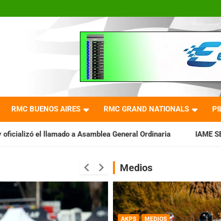
RMC BUENOS AIRES
RMC GRAND NATIONALS
PI
samblea General Ordinaria
IAME SERIES ARGENTINA: Baradero 
Medios
AKPS
MEDIOS