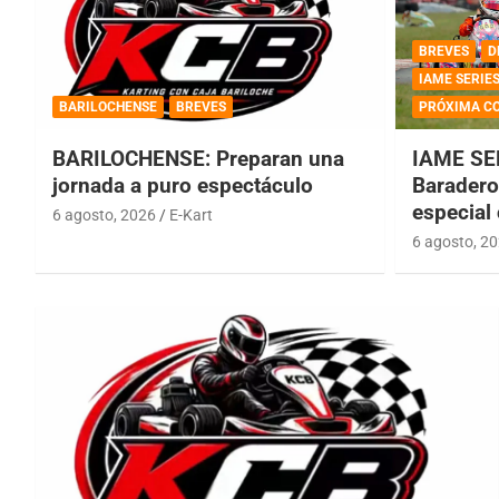
BREVES
D
IAME SERIE
BARILOCHENSE
BREVES
PRÓXIMA C
BARILOCHENSE: Preparan una
IAME SE
jornada a puro espectáculo
Baradero 
especial
6 agosto, 2026
E-Kart
6 agosto, 2