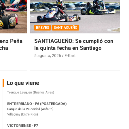
COBERTURA ESPECIAL DE E-KART.COM.AR
08/09-AGO
BREVES
SANTIAGUEÑO
IAME SERIES ARGENTINA 6
Ramiro Tot (Asfalto)
enz Peña
SANTIAGUEÑO: Se cumplió con
Baradero (Buenos Aires)
echa
la quinta fecha en Santiago
KDO - F6
5 agosto, 2026
E-Kart
Ciudad de Trenque Lauquen (Asfalto)
Trenque Lauquen (Buenos Aires)
ENTRERRIANO - F6 (POSTERGADA)
Parque de la Velocidad (Asfalto)
Lo que viene
Villaguay (Entre Ríos)
VICTORIENSE - F7
El Cerro (Tierra)
Victoria (Entre Ríos)
PATAGONICO - F6
Moto Club Reginense (Tierra)