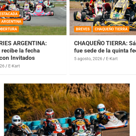
ESTACADA
S ARGENTINA
OBERTURA
BREVES
CHAQUEÑO TIERRA
RIES ARGENTINA:
CHAQUEÑO TIERRA: Sá
recibe la fecha
fue sede de la quinta f
 con Invitados
5 agosto, 2026
E-Kart
026
E-Kart