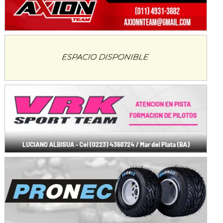
KDO - F6
Ciudad de Trenque Lauquen (Asfalto)
Trenque Lauquen (Buenos Aires)
ENTRERRIANO - F6 (POSTERGADA)
Parque de la Velocidad (Asfalto)
Villaguay (Entre Ríos)
VICTORIENSE - F7
El Cerro (Tierra)
Victoria (Entre Ríos)
PATAGONICO - F6
Moto Club Reginense (Tierra)
Gral. E. Godoy (Río Negro)
CSK - F7
Juventud Unida (Tierra)
Humboldt (Santa Fe)
NORESTE SANTAFESINO - F6
Ciudad de Avellaneda (Asfalto)
Avellaneda (Santa Fe)