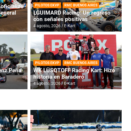
oficializó
PILOTOS EKVP
RMC BUENOS AIRES
General
LGUIMARD Racing: Un regreso
con señales positivas
4 agosto, 2026
E-Kart
RMC BUENOS AIRES
BR
ES: Cerró una jornada
I
PILOTOS EKVP
RMC BUENOS AIRES
adero
f
nz Peña
WK LÜSQTOFF Racing Kart: Hizo
historia en Baradero
6 a
4 agosto, 2026
E-Kart