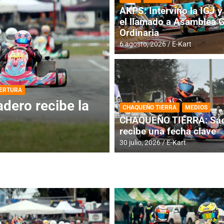
AKPS: Intervino la IGJ y 
el llamado a Asamblea 
Ordinaria
6 agosto, 2026
E-Kart
DESTACADA
INFORME CENTRAL
ios para la
RMC BUENOS AIR
CHAQUEÑO TIERRA
MEDIOS
histórica en Bar
CHAQUEÑO TIERRA: Sáe
recibe una fecha clave
4 agosto, 2026
E-Kart
30 julio, 2026
E-Kart