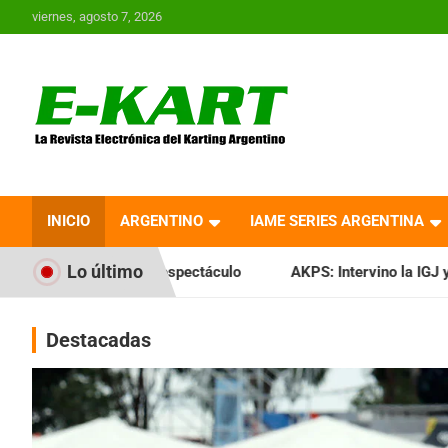
Saltar
viernes, agosto 7, 2026
al
contenido
E-Kart.com.ar | La
Revista Electrónica del
INICIO
ARGENTINO
IAME SERIES ARGENTINA
Karting en Argentina
Lo último
ectáculo
AKPS: Intervino la IGJ y oficializó el llamado a A
Destacadas