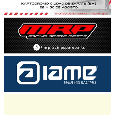
Trenque Lauquen (Buenos Aires)
ENTRERRIANO - F6 (POSTERGADA)
Parque de la Velocidad (Asfalto)
Villaguay (Entre Ríos)
VICTORIENSE - F7
El Cerro (Tierra)
Victoria (Entre Ríos)
PATAGONICO - F6
Moto Club Reginense (Tierra)
Gral. E. Godoy (Río Negro)
CSK - F7
Juventud Unida (Tierra)
Humboldt (Santa Fe)
NORESTE SANTAFESINO - F6
Ciudad de Avellaneda (Asfalto)
Avellaneda (Santa Fe)
SUR SANTAFESINO - F4