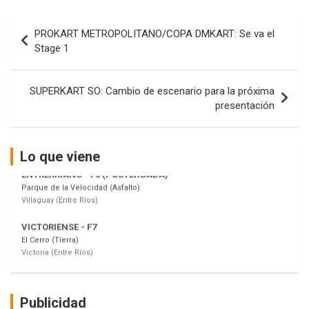
COBERTURA ESPECIAL DE E-KART.COM.AR
08/09-AGO
Navegación
PROKART METROPOLITANO/COPA DMKART: Se va el
de
IAME SERIES ARGENTINA 6
Stage 1
Ramiro Tot (Asfalto)
entradas
Baradero (Buenos Aires)
SUPERKART SO: Cambio de escenario para la próxima
KDO - F6
presentación
Ciudad de Trenque Lauquen (Asfalto)
Trenque Lauquen (Buenos Aires)
ENTRERRIANO - F6 (POSTERGADA)
Lo que viene
Parque de la Velocidad (Asfalto)
Villaguay (Entre Ríos)
VICTORIENSE - F7
El Cerro (Tierra)
Victoria (Entre Ríos)
PATAGONICO - F6
Moto Club Reginense (Tierra)
Gral. E. Godoy (Río Negro)
Publicidad
CSK - F7