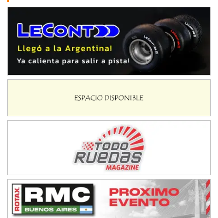
Juventud Unida (Tierra)
Humboldt (Santa Fe)
NORESTE SANTAFESINO - F6
Ciudad de Avellaneda (Asfalto)
Avellaneda (Santa Fe)
SUR SANTAFESINO - F4
José Samuel Sánchez (Tierra)
Rufino (Santa Fe)
TUCUMANO - F5
Juan Navarro (Asfalto)
El Timbó (Tucumán)
COBERTURA ESPECIAL DE E-KART.COM.AR
08/09-AGO
IAME SERIES ARGENTINA 6
Ramiro Tot (Asfalto)
Baradero (Buenos Aires)
KDO - F6
Ciudad de Trenque Lauquen (Asfalto)