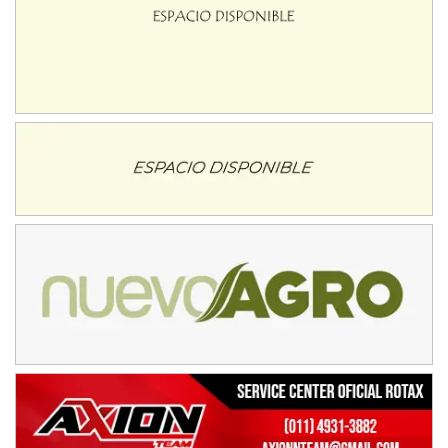
José Samuel Sánchez (Tierra)
Rufino (Santa Fe)
TUCUMANO - F5
Juan Navarro (Asfalto)
El Timbó (Tucumán)