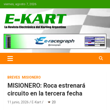
Saltar
viernes, agosto 7, 2026
al
contenido
E-Kart.com.ar | La Revista
Electrónica del Karting en
Argentina
BREVES
MISIONERO
MISIONERO: Roca estrenará
circuito en la tercera fecha
11 junio, 2026
E-Kart
·
20