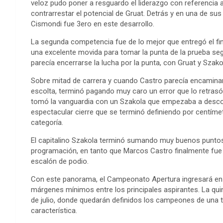
veloz pudo poner a resguardo el liderazgo con referencia 
contrarrestar el potencial de Gruat. Detrás y en una de s
Cismondi fue 3ero en este desarrollo.
La segunda competencia fue de lo mejor que entregó el f
una excelente movida para tomar la punta de la prueba se
parecía encerrarse la lucha por la punta, con Gruat y Szak
Sobre mitad de carrera y cuando Castro parecía encaminars
escolta, terminó pagando muy caro un error que lo retrasó 
tomó la vanguardia con un Szakola que empezaba a desconta
espectacular cierre que se terminó definiendo por centímet
categoría.
El capitalino Szakola terminó sumando muy buenos puntos q
programación, en tanto que Marcos Castro finalmente fue te
escalón de podio.
Con este panorama, el Campeonato Apertura ingresará en s
márgenes mínimos entre los principales aspirantes. La quin
de julio, donde quedarán definidos los campeones de una 
característica.