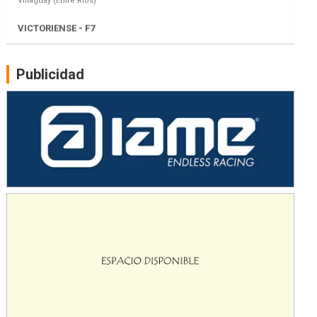
El Cerro (Tierra)
Victoria (Entre Ríos)
PATAGONICO - F6
Moto Club Reginense (Tierra)
Publicidad
Gral. E. Godoy (Río Negro)
CSK - F7
Juventud Unida (Tierra)
Humboldt (Santa Fe)
NORESTE SANTAFESINO - F6
Ciudad de Avellaneda (Asfalto)
Avellaneda (Santa Fe)
SUR SANTAFESINO - F4
José Samuel Sánchez (Tierra)
Rufino (Santa Fe)
TUCUMANO - F5
Juan Navarro (Asfalto)
El Timbó (Tucumán)