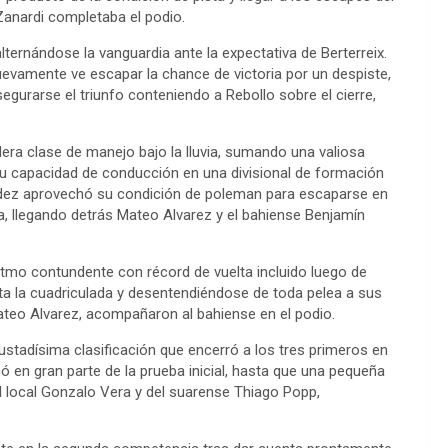
 Zanardi completaba el podio.
ternándose la vanguardia ante la expectativa de Berterreix.
evamente ve escapar la chance de victoria por un despiste,
egurarse el triunfo conteniendo a Rebollo sobre el cierre,
era clase de manejo bajo la lluvia, sumando una valiosa
u capacidad de conducción en una divisional de formación
ndez aprovechó su condición de poleman para escaparse en
da, llegando detrás Mateo Alvarez y el bahiense Benjamín
ritmo contundente con récord de vuelta incluido luego de
ta la cuadriculada y desentendiéndose de toda pelea a sus
ateo Alvarez, acompañaron al bahiense en el podio.
justadísima clasificación que encerró a los tres primeros en
en gran parte de la prueba inicial, hasta que una pequeña
el local Gonzalo Vera y del suarense Thiago Popp,