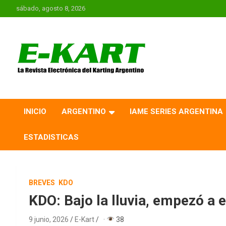
Saltar
sábado, agosto 8, 2026
al
contenido
E-Kart.com.ar | La
Revista Electrónica del
INICIO
ARGENTINO
IAME SERIES ARGENTINA
Karting en Argentina
ESTADISTICAS
BREVES
KDO
KDO: Bajo la lluvia, empezó a e
9 junio, 2026
E-Kart
·
38