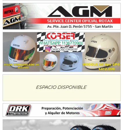
Juventud Unida (Tierra)
Humboldt (Santa Fe)
NORESTE SANTAFESINO - F6
Ciudad de Avellaneda (Asfalto)
Avellaneda (Santa Fe)
SUR SANTAFESINO - F4
José Samuel Sánchez (Tierra)
Rufino (Santa Fe)
TUCUMANO - F5
Juan Navarro (Asfalto)
El Timbó (Tucumán)