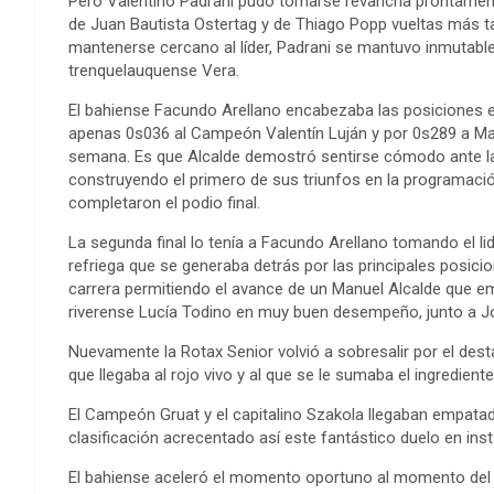
Pero Valentino Padrani pudo tomarse revancha prontamen
de Juan Bautista Ostertag y de Thiago Popp vueltas más ta
mantenerse cercano al líder, Padrani se mantuvo inmutable 
trenquelauquense Vera.
El bahiense Facundo Arellano encabezaba las posiciones e
apenas 0s036 al Campeón Valentín Luján y por 0s289 a Manue
semana. Es que Alcalde demostró sentirse cómodo ante las 
construyendo el primero de sus triunfos en la programació
completaron el podio final.
La segunda final lo tenía a Facundo Arellano tomando el lid
refriega que se generaba detrás por las principales posic
carrera permitiendo el avance de un Manuel Alcalde que em
riverense Lucía Todino en muy buen desempeño, junto a Jo
Nuevamente la Rotax Senior volvió a sobresalir por el des
que llegaba al rojo vivo y al que se le sumaba el ingrediente 
El Campeón Gruat y el capitalino Szakola llegaban empatado
clasificación acrecentado así este fantástico duelo en inst
El bahiense aceleró el momento oportuno al momento del ini