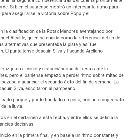
te en la segunda competencia tras dar cuenta prontamente
rde. Si bien el suarense mostró un interesante ritmo para
para asegurarse la victoria sobre Popp y el
n la clasificación de la Rotax Menores aventajando por
l Alcalde, quien se erigiría como la referencial del fin de
alternativas que presentaba la pista y así fue
n. El puntaltense Joaquín Silva y Facundo Arellano
erazgo en el inicio y distanciándose del resto ante la
iones, pero el bahiense empezó a perder ritmo sobre mitad de
pezaba a acariciar el segundo éxito del fin de semana. La
aquín Silva, escoltaron al pampeano.
tacado parque y por lo brindado en pista, con un campeonato
de la lluvia.
s en el certamen a esta fecha, y entre ellos se definía la
ancias decisivas.
cio en la primera final, y en base a un ritmo constante y