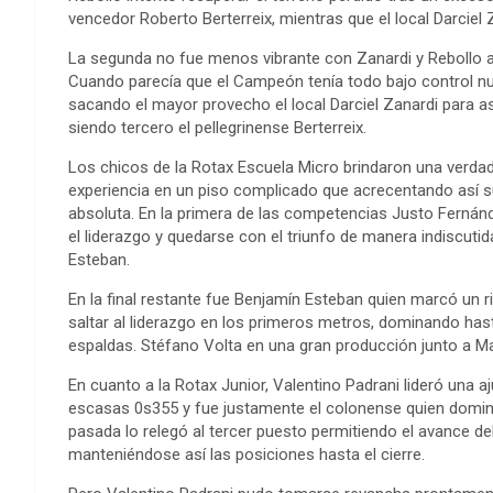
vencedor Roberto Berterreix, mientras que el local Darciel
La segunda no fue menos vibrante con Zanardi y Rebollo al
Cuando parecía que el Campeón tenía todo bajo control nu
sacando el mayor provecho el local Darciel Zanardi para as
siendo tercero el pellegrinense Berterreix.
Los chicos de la Rotax Escuela Micro brindaron una verdad
experiencia en un piso complicado que acrecentando así s
absoluta. En la primera de las competencias Justo Ferná
el liderazgo y quedarse con el triunfo de manera indiscuti
Esteban.
En la final restante fue Benjamín Esteban quien marcó un 
saltar al liderazgo en los primeros metros, dominando has
espaldas. Stéfano Volta en una gran producción junto a M
En cuanto a la Rotax Junior, Valentino Padrani lideró una a
escasas 0s355 y fue justamente el colonense quien dominó 
pasada lo relegó al tercer puesto permitiendo el avance d
manteniéndose así las posiciones hasta el cierre.