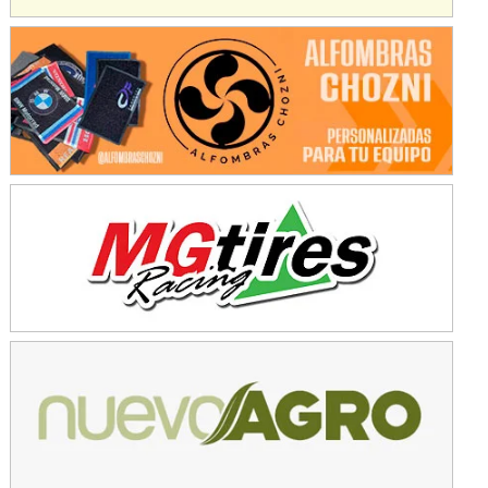
COBERTURA ESPECIAL DE E-KART.COM.AR
08/09-AGO
IAME SERIES ARGENTINA 6
Ramiro Tot (Asfalto)
Baradero (Buenos Aires)
KDO - F6
Ciudad de Trenque Lauquen (Asfalto)
Trenque Lauquen (Buenos Aires)
ENTRERRIANO - F6 (POSTERGADA)
Parque de la Velocidad (Asfalto)
Villaguay (Entre Ríos)
VICTORIENSE - F7
El Cerro (Tierra)
Victoria (Entre Ríos)
PATAGONICO - F6
Moto Club Reginense (Tierra)
Gral. E. Godoy (Río Negro)
CSK - F7