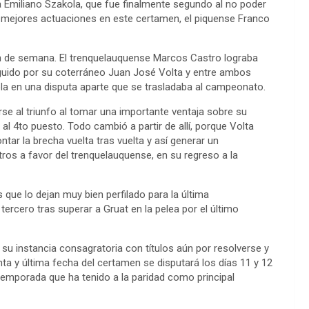
a Emiliano Szakola, que fue finalmente segundo al no poder
us mejores actuaciones en este certamen, el piquense Franco
in de semana. El trenquelauquense Marcos Castro lograba
guido por su coterráneo Juan José Volta y entre ambos
ola en una disputa aparte que se trasladaba al campeonato.
e al triunfo al tomar una importante ventaja sobre su
al 4to puesto. Todo cambió a partir de allí, porque Volta
r la brecha vuelta tras vuelta y así generar un
ros a favor del trenquelauquense, en su regreso a la
ue lo dejan muy bien perfilado para la última
rcero tras superar a Gruat en la pelea por el último
u instancia consagratoria con títulos aún por resolverse y
ta y última fecha del certamen se disputará los días 11 y 12
temporada que ha tenido a la paridad como principal