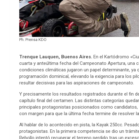
Ph. Prensa KDO
Trenque Lauquen, Buenos Aires.
En el Kartódromo «Ciud
cuarta y anteúltima fecha del Campeonato Apertura, una ci
condiciones climáticas jugaron un papel determinante, ya qu
programación dominical, elevando la exigencia para los p
resultar decisivas para las aspiraciones de campeonato.
Y precisamente los resultados registrados durante el fin 
capítulo final del certamen. Las distintas categorías qued
principales protagonistas posicionados como candidatos,
con margen para que la última fecha termine de resolver la 
Al hablar de lo acontecido en pista, la Kayak 250cc. Pesa
protagonistas. En la primera competencia se dio un trámi
Rebollo intentó recuperar el terreno perdido tras un exceso