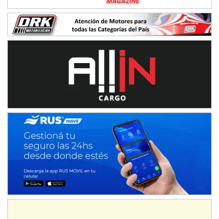
PATAGONICO - F6
Moto Club Reginense (Tierra)
Gral. E. Godoy (Río Negro)
CSK - F7
Juventud Unida (Tierra)
Humboldt (Santa Fe)
NORESTE SANTAFESINO - F6
Ciudad de Avellaneda (Asfalto)
Avellaneda (Santa Fe)
SUR SANTAFESINO - F4
José Samuel Sánchez (Tierra)
Rufino (Santa Fe)
TUCUMANO - F5
Juan Navarro (Asfalto)
El Timbó (Tucumán)