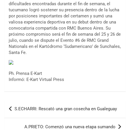
dificultades encontradas durante el fin de semana, el
tucumano logró sostener su presencia dentro de la lucha
por posiciones importantes del certamen y sumó una
valiosa experiencia deportiva en su debut dentro de una
convocatoria compartida con RMC Buenos Aires. Su
próximo compromiso será el fin de semana del 25 y 26 de
julio, cuando se dispute el Evento #6 de RMC Grand
Nationals en el Kartódromo ‘Sudamericano’ de Sunchales,
Santa Fe.
Ph. Prensa E-Kart
COBERTURA ESPECIAL DE E-KART.COM.AR
Informó: E-Kart Virtual Press
08/09-AGO
IAME SERIES ARGENTINA 6
Ramiro Tot (Asfalto)
Navegación
Baradero (Buenos Aires)
S.ECHARRI: Rescató una gran cosecha en Gualeguay
de
KDO - F6
Ciudad de Trenque Lauquen (Asfalto)
entradas
Trenque Lauquen (Buenos Aires)
A.PRIETO: Comenzó una nueva etapa sumando