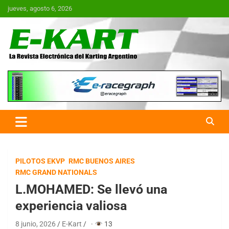
Saltar
jueves, agosto 6, 2026
al
contenido
E-Kart.com.ar | La Revista
Electrónica del Karting en
Argentina
PILOTOS EKVP
RMC BUENOS AIRES
RMC GRAND NATIONALS
L.MOHAMED: Se llevó una
experiencia valiosa
8 junio, 2026
E-Kart
·
13