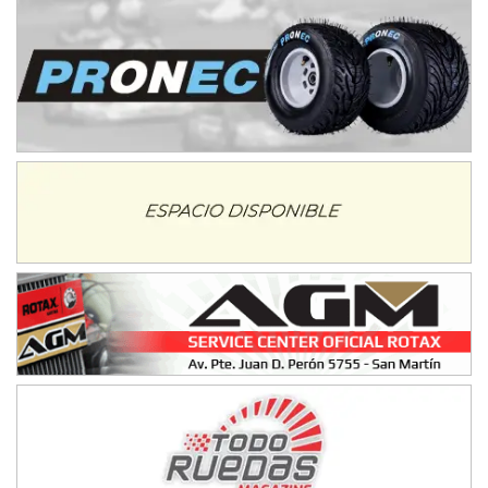
TUCUMANO - F5
Juan Navarro (Asfalto)
El Timbó (Tucumán)
COBERTURA ESPECIAL DE E-KART.COM.AR
08/09-AGO
IAME SERIES ARGENTINA 6
Ramiro Tot (Asfalto)
Baradero (Buenos Aires)
KDO - F6
Ciudad de Trenque Lauquen (Asfalto)
Trenque Lauquen (Buenos Aires)
ENTRERRIANO - F6 (POSTERGADA)
Parque de la Velocidad (Asfalto)
Villaguay (Entre Ríos)
VICTORIENSE - F7
El Cerro (Tierra)
Victoria (Entre Ríos)