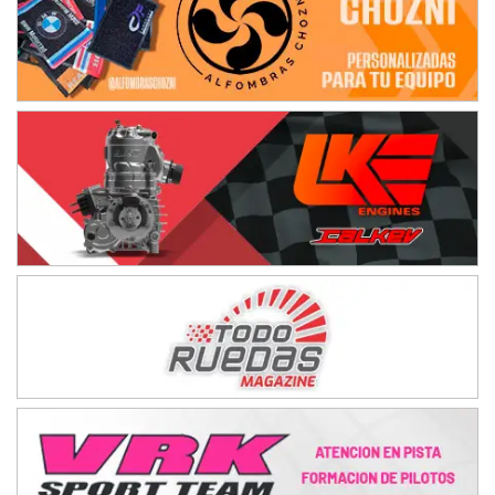
Baradero (Buenos Aires)
KDO - F6
Ciudad de Trenque Lauquen (Asfalto)
Trenque Lauquen (Buenos Aires)
ENTRERRIANO - F6 (POSTERGADA)
Parque de la Velocidad (Asfalto)
Villaguay (Entre Ríos)
VICTORIENSE - F7
El Cerro (Tierra)
Victoria (Entre Ríos)
PATAGONICO - F6
Moto Club Reginense (Tierra)
Gral. E. Godoy (Río Negro)
CSK - F7
Juventud Unida (Tierra)
Humboldt (Santa Fe)
NORESTE SANTAFESINO - F6
Ciudad de Avellaneda (Asfalto)