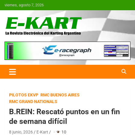
Saltar
viernes, agosto 7, 2026
al
contenido
E-Kart.com.ar | La Revista
Electrónica del Karting en
Argentina
PILOTOS EKVP
RMC BUENOS AIRES
RMC GRAND NATIONALS
B.REIN: Rescató puntos en un fin
de semana difícil
8 junio, 2026
E-Kart
·
10