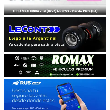
Avellaneda (Santa Fe)
SUR SANTAFESINO - F4
José Samuel Sánchez (Tierra)
Rufino (Santa Fe)
TUCUMANO - F5
Juan Navarro (Asfalto)
El Timbó (Tucumán)