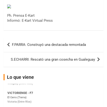
Ph. Prensa E-Kart
COBERTURA ESPECIAL DE E-KART.COM.AR
Informó: E-Kart Virtual Press
08/09-AGO
IAME SERIES ARGENTINA 6
Ramiro Tot (Asfalto)
Baradero (Buenos Aires)
Navegación
F.PARRA: Construyó una destacada remontada
de
KDO - F6
Ciudad de Trenque Lauquen (Asfalto)
entradas
Trenque Lauquen (Buenos Aires)
S.ECHARRI: Rescató una gran cosecha en Gualeguay
ENTRERRIANO - F6 (POSTERGADA)
Parque de la Velocidad (Asfalto)
Villaguay (Entre Ríos)
Lo que viene
VICTORIENSE - F7
El Cerro (Tierra)
Victoria (Entre Ríos)
PATAGONICO - F6
Moto Club Reginense (Tierra)