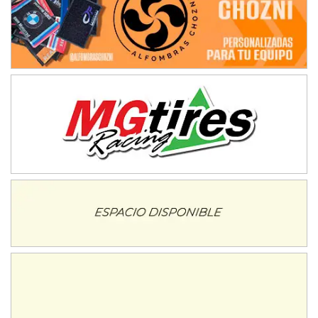
Trenque Lauquen (Buenos Aires)
ENTRERRIANO - F6 (POSTERGADA)
Parque de la Velocidad (Asfalto)
Villaguay (Entre Ríos)
VICTORIENSE - F7
El Cerro (Tierra)
Victoria (Entre Ríos)
PATAGONICO - F6
Moto Club Reginense (Tierra)
Gral. E. Godoy (Río Negro)
CSK - F7
Juventud Unida (Tierra)
Humboldt (Santa Fe)
NORESTE SANTAFESINO - F6
Ciudad de Avellaneda (Asfalto)
Avellaneda (Santa Fe)
SUR SANTAFESINO - F4