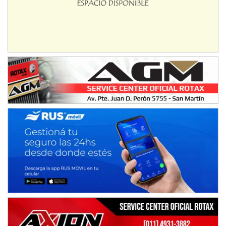
José Samuel Sánchez (Tierra)
Rufino (Santa Fe)
TUCUMANO - F5
Juan Navarro (Asfalto)
El Timbó (Tucumán)