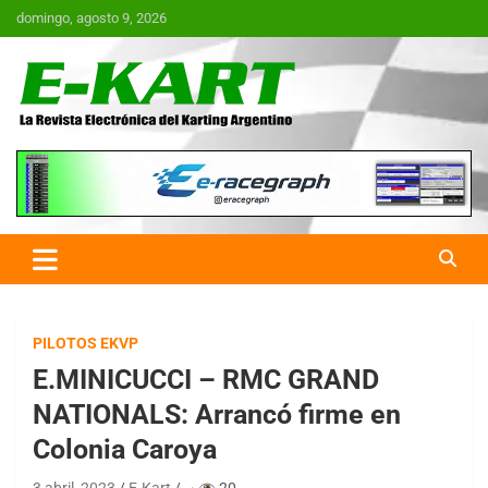
Saltar
domingo, agosto 9, 2026
al
contenido
E-Kart.com.ar | La Revista
Electrónica del Karting en
Argentina
PILOTOS EKVP
E.MINICUCCI – RMC GRAND
NATIONALS: Arrancó firme en
Colonia Caroya