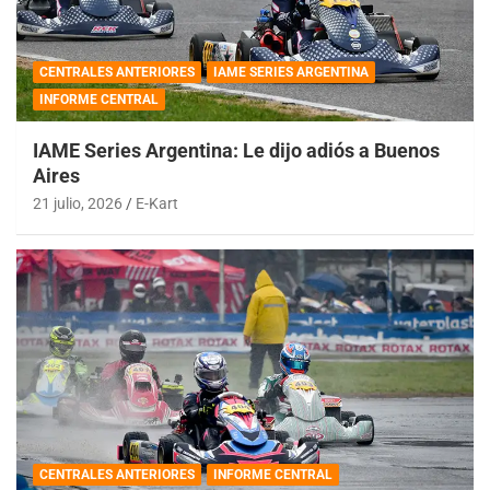
CENTRALES ANTERIORES
IAME SERIES ARGENTINA
INFORME CENTRAL
IAME Series Argentina: Le dijo adiós a Buenos
Aires
21 julio, 2026
E-Kart
CENTRALES ANTERIORES
INFORME CENTRAL