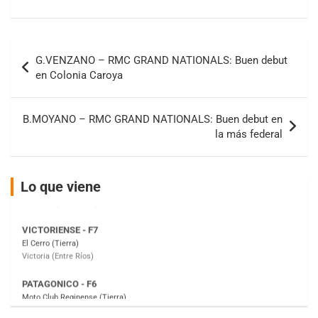
COBERTURA ESPECIAL DE E-KART.COM.AR
08/09-AGO
IAME SERIES ARGENTINA 6
Navegación
Ramiro Tot (Asfalto)
G.VENZANO – RMC GRAND NATIONALS: Buen debut
de
Baradero (Buenos Aires)
en Colonia Caroya
entradas
KDO - F6
Ciudad de Trenque Lauquen (Asfalto)
B.MOYANO – RMC GRAND NATIONALS: Buen debut en
Trenque Lauquen (Buenos Aires)
la más federal
ENTRERRIANO - F6 (POSTERGADA)
Parque de la Velocidad (Asfalto)
Villaguay (Entre Ríos)
Lo que viene
VICTORIENSE - F7
El Cerro (Tierra)
Victoria (Entre Ríos)
PATAGONICO - F6
Moto Club Reginense (Tierra)
Gral. E. Godoy (Río Negro)
CSK - F7