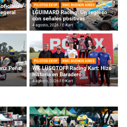
oficializó
PILOTOS EKVP
RMC BUENOS AIRES
General
LGUIMARD Racing: Un regreso
con señales positivas
4 agosto, 2026
E-Kart
RMC BUENOS AIRES
BR
ES: Cerró una jornada
I
PILOTOS EKVP
RMC BUENOS AIRES
adero
f
nz Peña
WK LÜSQTOFF Racing Kart: Hizo
historia en Baradero
6 a
4 agosto, 2026
E-Kart