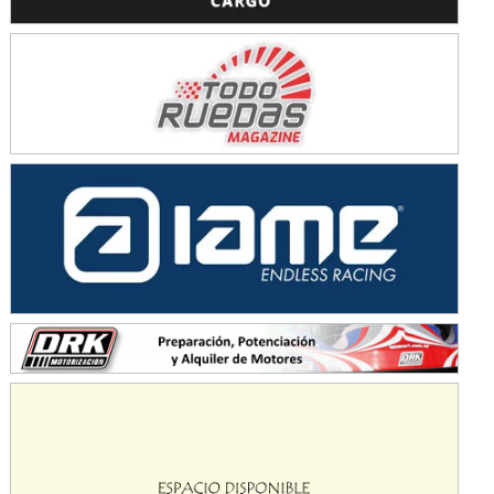
Avellaneda (Santa Fe)
SUR SANTAFESINO - F4
José Samuel Sánchez (Tierra)
Rufino (Santa Fe)
TUCUMANO - F5
Juan Navarro (Asfalto)
El Timbó (Tucumán)