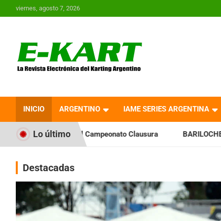
Saltar
viernes, agosto 7, 2026
al
contenido
E-Kart.com.ar | La
Revista Electrónica del
INICIO
ARGENTINO
IAME SERIES ARGENTINA
Karting en Argentina
Lo último
el Campeonato Clausura
BARILOCHENSE: Preparan una jornad
Destacadas