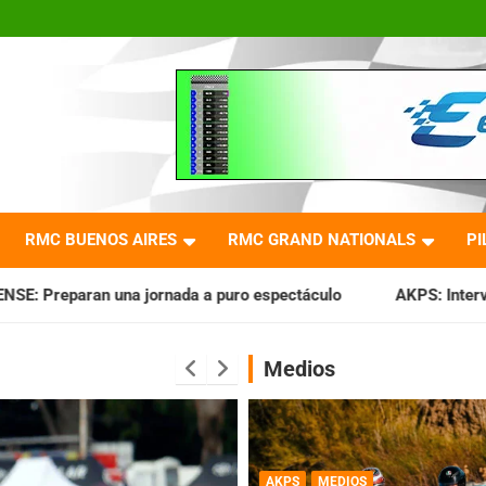
RMC BUENOS AIRES
RMC GRAND NATIONALS
PI
a a puro espectáculo
AKPS: Intervino la IGJ y oficializó e
Medios
AKPS
MEDIOS