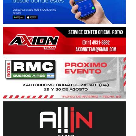
KDO - F6
Ciudad de Trenque Lauquen (Asfalto)
Trenque Lauquen (Buenos Aires)
ENTRERRIANO - F6 (POSTERGADA)
Parque de la Velocidad (Asfalto)
Villaguay (Entre Ríos)
VICTORIENSE - F7
El Cerro (Tierra)
Victoria (Entre Ríos)
PATAGONICO - F6
Moto Club Reginense (Tierra)
Gral. E. Godoy (Río Negro)
CSK - F7
Juventud Unida (Tierra)
Humboldt (Santa Fe)
NORESTE SANTAFESINO - F6
Ciudad de Avellaneda (Asfalto)