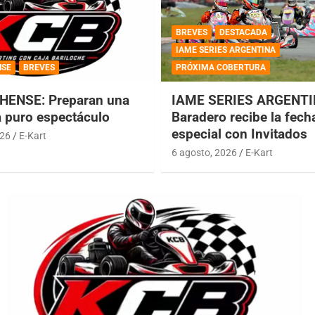
BREVES
DESTACADA
IAME SERIES ARGENTINA
NSE
BREVES
PRÓXIMA COBERTURA
HENSE: Preparan una
IAME SERIES ARGENTI
a puro espectáculo
Baradero recibe la fech
especial con Invitados
026
E-Kart
6 agosto, 2026
E-Kart