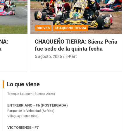
COBERTURA ESPECIAL DE E-KART.COM.AR
08/09-AGO
BREVES
CHAQUEÑO TIERRA
IAME SERIES ARGENTINA 6
Ramiro Tot (Asfalto)
NA:
CHAQUEÑO TIERRA: Sáenz Peña
Baradero (Buenos Aires)
a
fue sede de la quinta fecha
5 agosto, 2026
E-Kart
KDO - F6
Ciudad de Trenque Lauquen (Asfalto)
Trenque Lauquen (Buenos Aires)
ENTRERRIANO - F6 (POSTERGADA)
Lo que viene
Parque de la Velocidad (Asfalto)
Villaguay (Entre Ríos)
VICTORIENSE - F7
El Cerro (Tierra)
Victoria (Entre Ríos)
PATAGONICO - F6
Moto Club Reginense (Tierra)