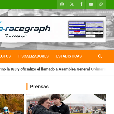
LOTOS
FISCALIZADORES
ESTADISTICAS
l llamado a Asamblea General Ordinaria
IAME SERIES ARGENTIN
Prensas