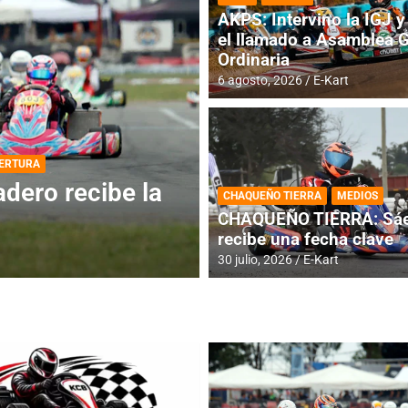
AKPS: Intervino la IGJ y 
el llamado a Asamblea 
Ordinaria
6 agosto, 2026
E-Kart
DESTACADA
INFORME CENTRAL
ios para la
RMC BUENOS AIR
CHAQUEÑO TIERRA
MEDIOS
histórica en Bar
CHAQUEÑO TIERRA: Sáe
recibe una fecha clave
4 agosto, 2026
E-Kart
30 julio, 2026
E-Kart