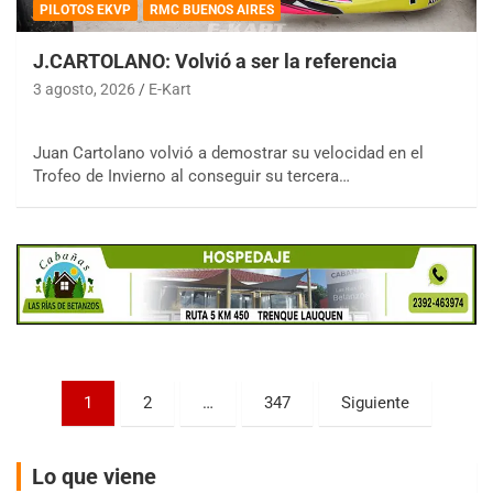
PILOTOS EKVP
RMC BUENOS AIRES
J.CARTOLANO: Volvió a ser la referencia
3 agosto, 2026
E-Kart
COBERTURA ESPECIAL DE E-KART.COM.AR
Juan Cartolano volvió a demostrar su velocidad en el
08/09-AGO
Trofeo de Invierno al conseguir su tercera…
IAME SERIES ARGENTINA 6
Ramiro Tot (Asfalto)
Baradero (Buenos Aires)
KDO - F6
Ciudad de Trenque Lauquen (Asfalto)
Trenque Lauquen (Buenos Aires)
ENTRERRIANO - F6 (POSTERGADA)
Parque de la Velocidad (Asfalto)
Paginación
1
2
…
347
Siguiente
Villaguay (Entre Ríos)
de
VICTORIENSE - F7
entradas
Lo que viene
El Cerro (Tierra)
Victoria (Entre Ríos)