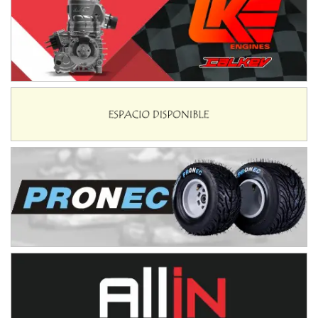
NORESTE SANTAFESINO - F6
Ciudad de Avellaneda (Asfalto)
Avellaneda (Santa Fe)
SUR SANTAFESINO - F4
José Samuel Sánchez (Tierra)
Rufino (Santa Fe)
TUCUMANO - F5
Juan Navarro (Asfalto)
El Timbó (Tucumán)