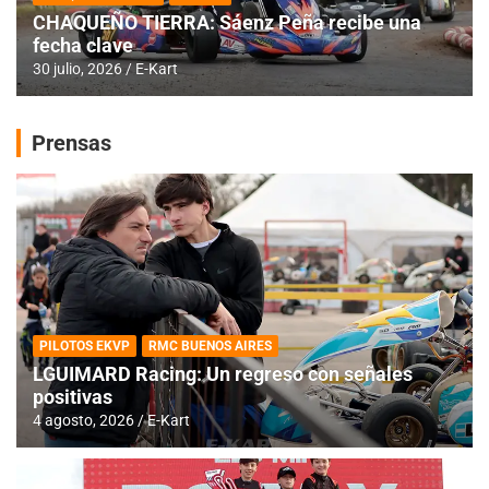
CHAQUEÑO TIERRA: Sáenz Peña recibe una
fecha clave
30 julio, 2026
E-Kart
Prensas
PILOTOS EKVP
RMC BUENOS AIRES
LGUIMARD Racing: Un regreso con señales
positivas
4 agosto, 2026
E-Kart