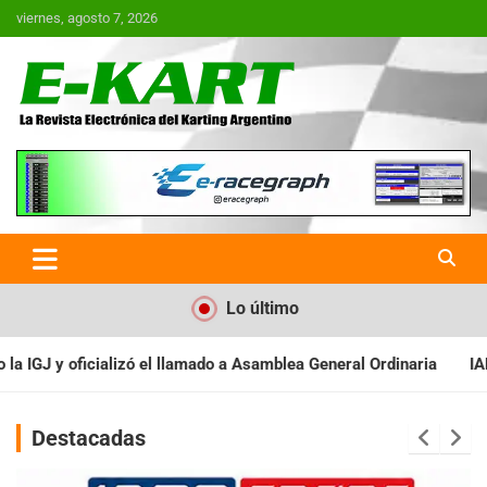
Saltar
viernes, agosto 7, 2026
al
contenido
E-Kart.com.ar | La Revista
Electrónica del Karting en
Argentina
Lo último
a Asamblea General Ordinaria
IAME SERIES ARGENTINA: Baradero 
Destacadas