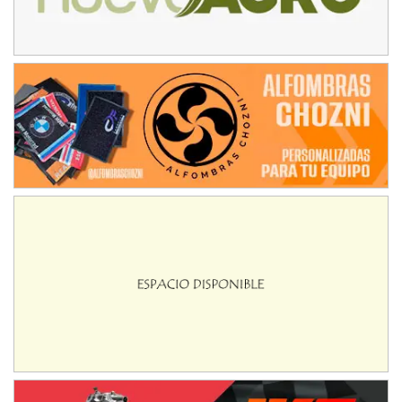
IAME SERIES ARGENTINA 6
Ramiro Tot (Asfalto)
Baradero (Buenos Aires)
KDO - F6
Ciudad de Trenque Lauquen (Asfalto)
Trenque Lauquen (Buenos Aires)
ENTRERRIANO - F6 (POSTERGADA)
Parque de la Velocidad (Asfalto)
Villaguay (Entre Ríos)
VICTORIENSE - F7
El Cerro (Tierra)
Victoria (Entre Ríos)
PATAGONICO - F6
Moto Club Reginense (Tierra)
Gral. E. Godoy (Río Negro)
CSK - F7
Juventud Unida (Tierra)
Humboldt (Santa Fe)