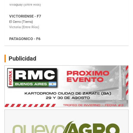
PATAGONICO - F6
Moto Club Reginense (Tierra)
Gral. E. Godoy (Río Negro)
CSK - F7
Juventud Unida (Tierra)
Humboldt (Santa Fe)
NORESTE SANTAFESINO - F6
Publicidad
Ciudad de Avellaneda (Asfalto)
Avellaneda (Santa Fe)
SUR SANTAFESINO - F4
José Samuel Sánchez (Tierra)
Rufino (Santa Fe)
TUCUMANO - F5
Juan Navarro (Asfalto)
El Timbó (Tucumán)
COBERTURA ESPECIAL DE E-KART.COM.AR
08/09-AGO