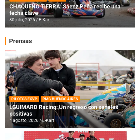
CHAQUEÑO TIERRA: Sáenz Peña recibe una
fecha clave
30 julio, 2026
E-Kart
Prensas
PILOTOS EKVP
RMC BUENOS AIRES
LGUIMARD Racing: Un regreso con señales
positivas
4 agosto, 2026
E-Kart