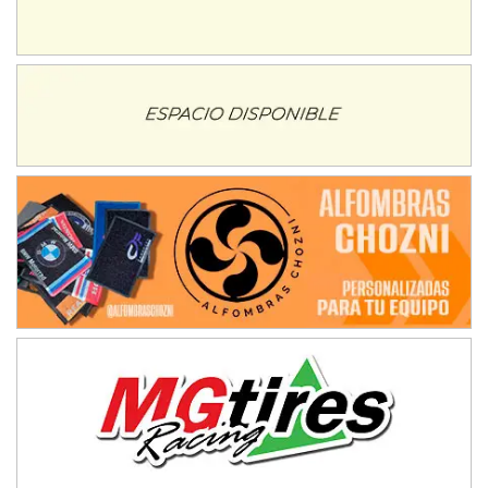
NORESTE SANTAFESINO - F6
Ciudad de Avellaneda (Asfalto)
Avellaneda (Santa Fe)
SUR SANTAFESINO - F4
José Samuel Sánchez (Tierra)
Rufino (Santa Fe)
TUCUMANO - F5
Juan Navarro (Asfalto)
El Timbó (Tucumán)