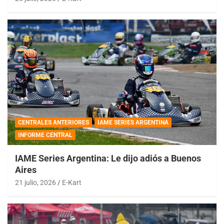
CENTRALES ANTERIORES
IAME SERIES ARGENTINA
INFORME CENTRAL
IAME Series Argentina: Le dijo adiós a Buenos
Aires
21 julio, 2026
E-Kart