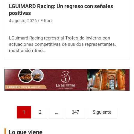
LGUIMARD Racing: Un regreso con señales
positivas
4 agosto, 2026
E-Kart
LGuimard Racing regresó al Trofeo de Invierno con
COBERTURA ESPECIAL DE E-KART.COM.AR
actuaciones competitivas de sus dos representantes,
08/09-AGO
mostrando ritmo…
IAME SERIES ARGENTINA 6
Ramiro Tot (Asfalto)
Baradero (Buenos Aires)
KDO - F6
Ciudad de Trenque Lauquen (Asfalto)
Trenque Lauquen (Buenos Aires)
ENTRERRIANO - F6 (POSTERGADA)
Parque de la Velocidad (Asfalto)
Paginación
1
2
…
347
Siguiente
Villaguay (Entre Ríos)
de
VICTORIENSE - F7
entradas
El Cerro (Tierra)
Lo que viene