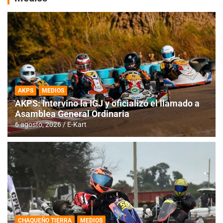
AKPS
MEDIOS
AKPS: Intervino la IGJ y oficializó el llamado a
Asamblea General Ordinaria
6 agosto, 2026
E-Kart
CHAQUEÑO TIERRA
MEDIOS