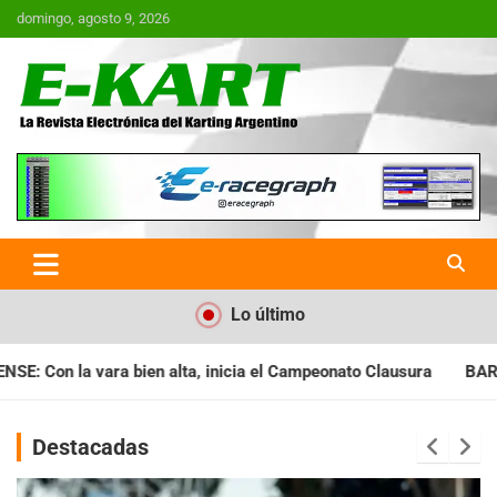
Saltar
domingo, agosto 9, 2026
al
contenido
E-Kart.com.ar | La Revista
Electrónica del Karting en
Argentina
Lo último
a el Campeonato Clausura
BARILOCHENSE: Preparan una jornad
Destacadas