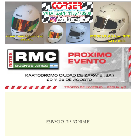
IAME SERIES ARGENTINA 6
Ramiro Tot (Asfalto)
Baradero (Buenos Aires)
KDO - F6
Ciudad de Trenque Lauquen (Asfalto)
Trenque Lauquen (Buenos Aires)
ENTRERRIANO - F6 (POSTERGADA)
Parque de la Velocidad (Asfalto)
Villaguay (Entre Ríos)
VICTORIENSE - F7
El Cerro (Tierra)
Victoria (Entre Ríos)
PATAGONICO - F6
Moto Club Reginense (Tierra)
Gral. E. Godoy (Río Negro)
CSK - F7
Juventud Unida (Tierra)
Humboldt (Santa Fe)