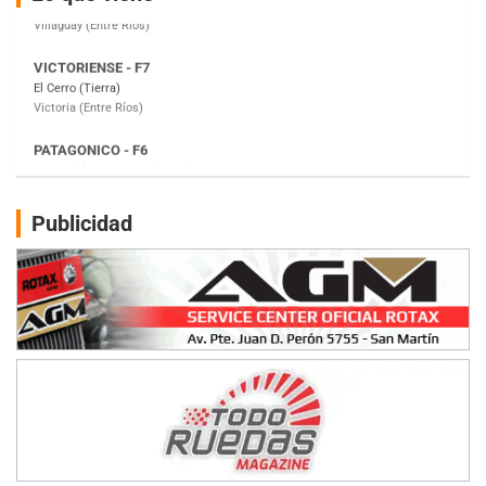
Victoria (Entre Ríos)
PATAGONICO - F6
Moto Club Reginense (Tierra)
Gral. E. Godoy (Río Negro)
CSK - F7
Juventud Unida (Tierra)
Humboldt (Santa Fe)
NORESTE SANTAFESINO - F6
Publicidad
Ciudad de Avellaneda (Asfalto)
Avellaneda (Santa Fe)
SUR SANTAFESINO - F4
José Samuel Sánchez (Tierra)
Rufino (Santa Fe)
TUCUMANO - F5
Juan Navarro (Asfalto)
El Timbó (Tucumán)
COBERTURA ESPECIAL DE E-KART.COM.AR
08/09-AGO