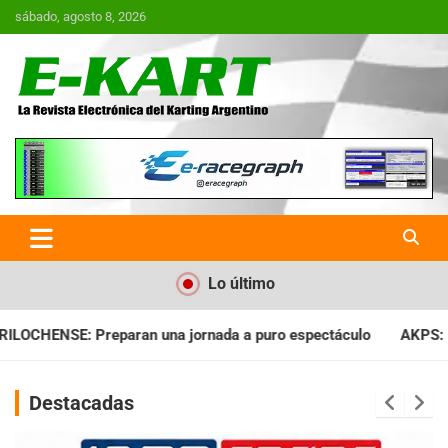
Saltar
sábado, agosto 8, 2026
al
contenido
E-Kart.com.ar | La Revista
Electrónica del Karting en
Argentina
Lo último
da a puro espectáculo
AKPS: Intervino la IGJ y oficializó el 
Destacadas