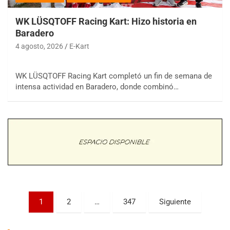
WK LÜSQTOFF Racing Kart: Hizo historia en
Baradero
4 agosto, 2026
E-Kart
WK LÜSQTOFF Racing Kart completó un fin de semana de
COBERTURA ESPECIAL DE E-KART.COM.AR
intensa actividad en Baradero, donde combinó…
08/09-AGO
IAME SERIES ARGENTINA 6
Ramiro Tot (Asfalto)
Baradero (Buenos Aires)
KDO - F6
Ciudad de Trenque Lauquen (Asfalto)
Trenque Lauquen (Buenos Aires)
ENTRERRIANO - F6 (POSTERGADA)
Parque de la Velocidad (Asfalto)
Paginación
1
2
…
347
Siguiente
Villaguay (Entre Ríos)
de
VICTORIENSE - F7