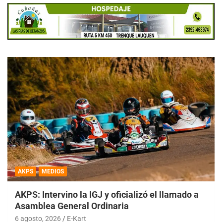
AKPS
MEDIOS
AKPS: Intervino la IGJ y oficializó el llamado a
Asamblea General Ordinaria
6 agosto, 2026
E-Kart