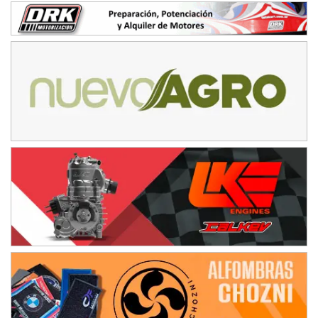
Humboldt (Santa Fe)
NORESTE SANTAFESINO - F6
Ciudad de Avellaneda (Asfalto)
Avellaneda (Santa Fe)
SUR SANTAFESINO - F4
José Samuel Sánchez (Tierra)
Rufino (Santa Fe)
TUCUMANO - F5
Juan Navarro (Asfalto)
El Timbó (Tucumán)