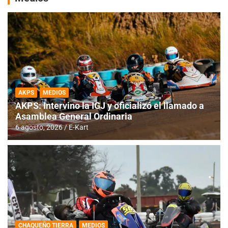
AKPS
MEDIOS
AKPS: Intervino la IGJ y oficializó el llamado a
Asamblea General Ordinaria
6 agosto, 2026
E-Kart
CHAQUEÑO TIERRA
MEDIOS