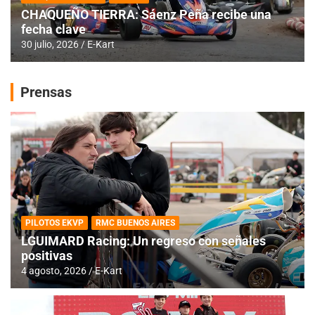
CHAQUEÑO TIERRA: Sáenz Peña recibe una
fecha clave
30 julio, 2026
E-Kart
Prensas
PILOTOS EKVP
RMC BUENOS AIRES
LGUIMARD Racing: Un regreso con señales
positivas
4 agosto, 2026
E-Kart