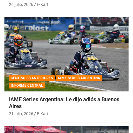
26 julio, 2026
E-Kart
CENTRALES ANTERIORES
IAME SERIES ARGENTINA
INFORME CENTRAL
IAME Series Argentina: Le dijo adiós a Buenos
Aires
21 julio, 2026
E-Kart