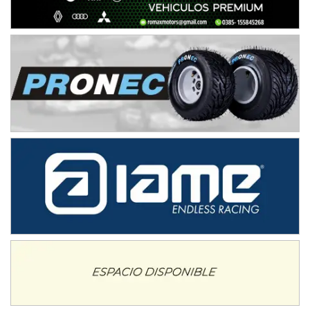
08/09-AGO
IAME SERIES ARGENTINA 6
Ramiro Tot (Asfalto)
Baradero (Buenos Aires)
KDO - F6
Ciudad de Trenque Lauquen (Asfalto)
Trenque Lauquen (Buenos Aires)
ENTRERRIANO - F6 (POSTERGADA)
Parque de la Velocidad (Asfalto)
Villaguay (Entre Ríos)
VICTORIENSE - F7
El Cerro (Tierra)
Victoria (Entre Ríos)
PATAGONICO - F6
Moto Club Reginense (Tierra)
Gral. E. Godoy (Río Negro)
CSK - F7
Juventud Unida (Tierra)