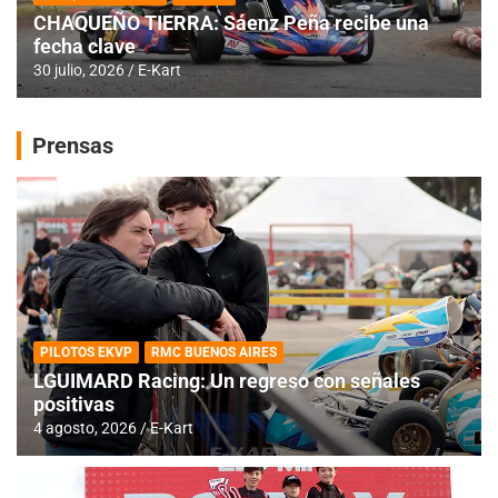
CHAQUEÑO TIERRA: Sáenz Peña recibe una
fecha clave
30 julio, 2026
E-Kart
Prensas
PILOTOS EKVP
RMC BUENOS AIRES
LGUIMARD Racing: Un regreso con señales
positivas
4 agosto, 2026
E-Kart