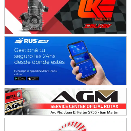
NORESTE SANTAFESINO - F6
Ciudad de Avellaneda (Asfalto)
Avellaneda (Santa Fe)
SUR SANTAFESINO - F4
José Samuel Sánchez (Tierra)
Rufino (Santa Fe)
TUCUMANO - F5
Juan Navarro (Asfalto)
El Timbó (Tucumán)