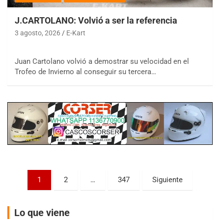
J.CARTOLANO: Volvió a ser la referencia
3 agosto, 2026
E-Kart
COBERTURA ESPECIAL DE E-KART.COM.AR
Juan Cartolano volvió a demostrar su velocidad en el
08/09-AGO
Trofeo de Invierno al conseguir su tercera…
IAME SERIES ARGENTINA 6
Ramiro Tot (Asfalto)
Baradero (Buenos Aires)
KDO - F6
Ciudad de Trenque Lauquen (Asfalto)
Trenque Lauquen (Buenos Aires)
ENTRERRIANO - F6 (POSTERGADA)
Parque de la Velocidad (Asfalto)
Paginación
Villaguay (Entre Ríos)
1
2
…
347
Siguiente
de
VICTORIENSE - F7
entradas
El Cerro (Tierra)
Lo que viene
Victoria (Entre Ríos)