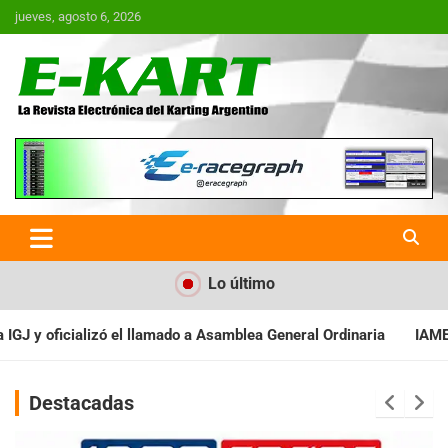
Saltar
jueves, agosto 6, 2026
al
contenido
E-Kart.com.ar | La Revista
Electrónica del Karting en
Argentina
Lo último
Asamblea General Ordinaria
IAME SERIES ARGENTINA: Baradero re
Destacadas