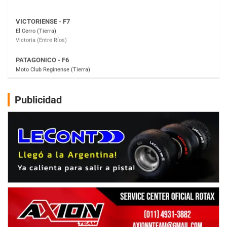
PATAGONICO - F6
Moto Club Reginense (Tierra)
Gral. E. Godoy (Río Negro)
CSK - F7
Juventud Unida (Tierra)
Humboldt (Santa Fe)
NORESTE SANTAFESINO - F6
Publicidad
Ciudad de Avellaneda (Asfalto)
Avellaneda (Santa Fe)
SUR SANTAFESINO - F4
José Samuel Sánchez (Tierra)
Rufino (Santa Fe)
TUCUMANO - F5
Juan Navarro (Asfalto)
El Timbó (Tucumán)
COBERTURA ESPECIAL DE E-KART.COM.AR
08/09-AGO