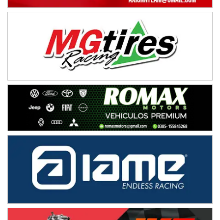
IAME SERIES ARGENTINA 6
Ramiro Tot (Asfalto)
Baradero (Buenos Aires)
KDO - F6
Ciudad de Trenque Lauquen (Asfalto)
Trenque Lauquen (Buenos Aires)
ENTRERRIANO - F6 (POSTERGADA)
Parque de la Velocidad (Asfalto)
Villaguay (Entre Ríos)
VICTORIENSE - F7
El Cerro (Tierra)
Victoria (Entre Ríos)
PATAGONICO - F6
Moto Club Reginense (Tierra)
Gral. E. Godoy (Río Negro)
CSK - F7
Juventud Unida (Tierra)
Humboldt (Santa Fe)