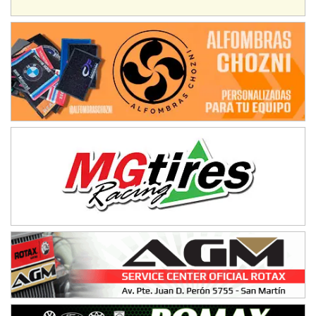
Ciudad de Avellaneda (Asfalto)
Avellaneda (Santa Fe)
SUR SANTAFESINO - F4
José Samuel Sánchez (Tierra)
Rufino (Santa Fe)
TUCUMANO - F5
Juan Navarro (Asfalto)
El Timbó (Tucumán)