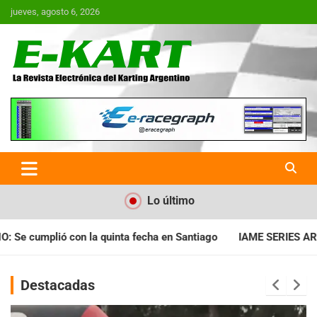
Saltar
jueves, agosto 6, 2026
al
contenido
E-Kart.com.ar | La Revista
Electrónica del Karting en
Argentina
Lo último
ha en Santiago
IAME SERIES ARGENTINA: Horarios para la fech
Destacadas