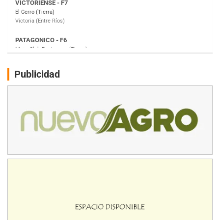
Moto Club Reginense (Tierra)
Gral. E. Godoy (Río Negro)
CSK - F7
Juventud Unida (Tierra)
Humboldt (Santa Fe)
NORESTE SANTAFESINO - F6
Publicidad
Ciudad de Avellaneda (Asfalto)
Avellaneda (Santa Fe)
SUR SANTAFESINO - F4
José Samuel Sánchez (Tierra)
Rufino (Santa Fe)
TUCUMANO - F5
Juan Navarro (Asfalto)
El Timbó (Tucumán)
COBERTURA ESPECIAL DE E-KART.COM.AR
08/09-AGO
IAME SERIES ARGENTINA 6
Ramiro Tot (Asfalto)