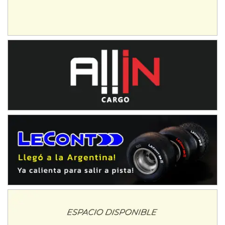
Baradero (Buenos Aires)
KDO - F6
Ciudad de Trenque Lauquen (Asfalto)
Trenque Lauquen (Buenos Aires)
ENTRERRIANO - F6 (POSTERGADA)
Parque de la Velocidad (Asfalto)
Villaguay (Entre Ríos)
VICTORIENSE - F7
El Cerro (Tierra)
Victoria (Entre Ríos)
PATAGONICO - F6
Moto Club Reginense (Tierra)
Gral. E. Godoy (Río Negro)
CSK - F7
Juventud Unida (Tierra)
Humboldt (Santa Fe)
NORESTE SANTAFESINO - F6