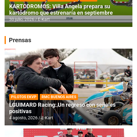
KARTODROMOS: Villa Angela prepara su
kartódromo que estrenaría en septiembre
30 julio, 2026
E-Kart
Prensas
PILOTOS EKVP
RMC BUENOS AIRES
LGUIMARD Racing: Un regreso con señales
positivas
4 agosto, 2026
E-Kart