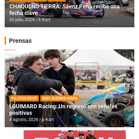
CHAQUEÑO TIERRA: Sáenz Peña recibe una
fecha clave
30 julio, 2026
E-Kart
Prensas
PILOTOS EKVP
RMC BUENOS AIRES
LGUIMARD Racing: Un regreso con señales
positivas
4 agosto, 2026
E-Kart