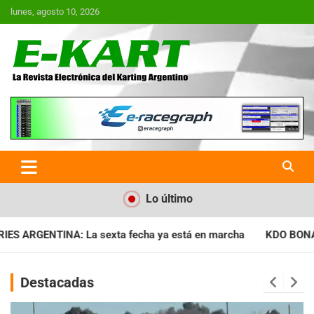
Saltar
lunes, agosto 10, 2026
al
contenido
E-Kart.com.ar | La Revista
Electrónica del Karting en
Argentina
Lo último
a ya está en marcha
KDO BONAERENSE: Con la vara bien alta, 
Destacadas