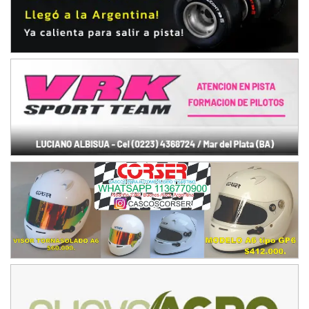
15/16/17-AGO
APAK - F6
Ciudad de Zárate (Asfalto)
Zárate (Buenos Aires)
PROKART METROPOLITANO - F1
Rubén Luis Di Palma (Asfalto)
Ciudad Evita (Buenos Aires)
AKPS - F6
Kartódromo AKPS (Asfalto)
Comodoro Rivadavia (Chubut)
CORDOBES ASFALTO - F7
Complejo Valentín Lauret (Tierra)
Colonia Caroya (Córdoba)
ENTRERRIANO - F6
Parque de la Velocidad (Asfalto)
Villaguay (Entre Ríos)