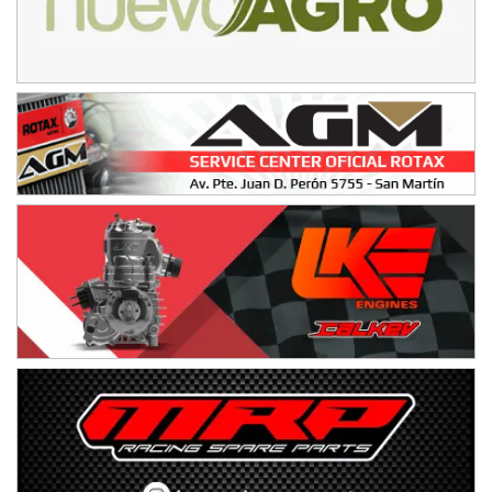
SUR ENTRERRIANO - F6
Hugo "Gato" Molini (Tierra)
Nogoyá (Entre Ríos)
RIOJANO - F6
Ciudad de La Rioja (Asfalto)
La Rioja (La Rioja)
PROKART NEUQUINO - F6
Autódromo de Neuquén (Asfalto)
Centenario (Neuquén)
CENTRO BONAERENSE - F6
Emilio Parisi (Tierra)
25 de Mayo (Buenos Aires)