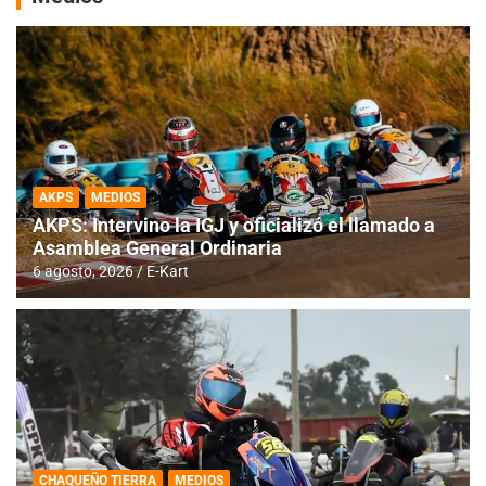
AKPS
MEDIOS
AKPS: Intervino la IGJ y oficializó el llamado a
Asamblea General Ordinaria
6 agosto, 2026
E-Kart
CHAQUEÑO TIERRA
MEDIOS