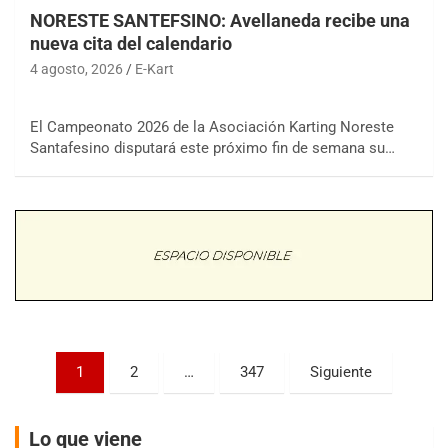
NORESTE SANTEFSINO: Avellaneda recibe una
nueva cita del calendario
4 agosto, 2026
E-Kart
COBERTURA ON-LINE DE E-KART.COM.AR
El Campeonato 2026 de la Asociación Karting Noreste
15/16/17-AGO
Santafesino disputará este próximo fin de semana su…
APAK - F6
Ciudad de Zárate (Asfalto)
Zárate (Buenos Aires)
PROKART METROPOLITANO - F1
Rubén Luis Di Palma (Asfalto)
Ciudad Evita (Buenos Aires)
AKPS - F6
Paginación
1
2
…
347
Siguiente
Kartódromo AKPS (Asfalto)
de
Comodoro Rivadavia (Chubut)
entradas
CORDOBES ASFALTO - F7
Lo que viene