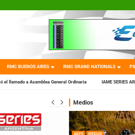
RMC BUENOS AIRES
RMC GRAND NATIONALS
PI
a General Ordinaria
IAME SERIES ARGENTINA: Baradero recibe
Medios
AKPS
MEDIOS