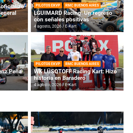
oficializó
PILOTOS EKVP
RMC BUENOS AIRES
General
LGUIMARD Racing: Un regreso
con señales positivas
4 agosto, 2026
E-Kart
RMC BUENOS AIRES
BR
ES: Cerró una jornada
I
PILOTOS EKVP
RMC BUENOS AIRES
adero
f
nz Peña
WK LÜSQTOFF Racing Kart: Hizo
historia en Baradero
6 a
4 agosto, 2026
E-Kart