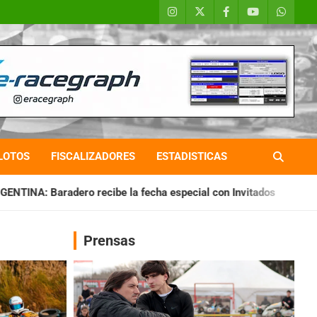
LOTOS
FISCALIZADORES
ESTADISTICAS
 la fecha especial con Invitados
CHAQUEÑO TIERRA: Sáenz 
Prensas