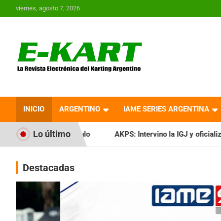
Saltar
viernes, agosto 7, 2026
al
contenido
E-Kart.com.ar | La
Revista Electrónica del
INICIO
ARGENTINO
IAME SERIES ARGENTINA
Karting en Argentina
Lo último
ulo
AKPS: Intervino la IGJ y oficializó el llamado a Asamble
Destacadas