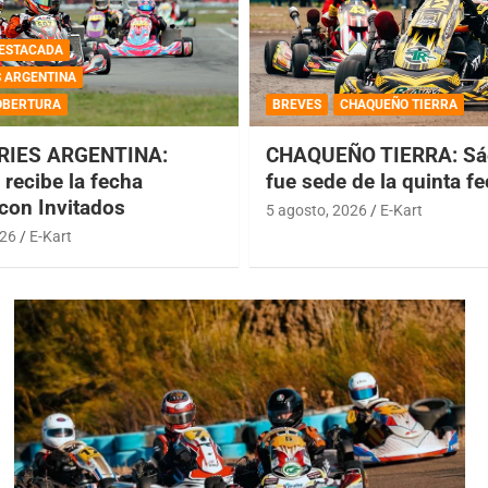
ESTACADA
S ARGENTINA
OBERTURA
BREVES
CHAQUEÑO TIERRA
RIES ARGENTINA:
CHAQUEÑO TIERRA: Sá
recibe la fecha
fue sede de la quinta f
 con Invitados
5 agosto, 2026
E-Kart
026
E-Kart