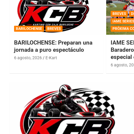
BREVES
D
IAME SERIE
BARILOCHENSE
BREVES
PRÓXIMA C
BARILOCHENSE: Preparan una
IAME SE
jornada a puro espectáculo
Baradero 
especial
6 agosto, 2026
E-Kart
6 agosto, 2