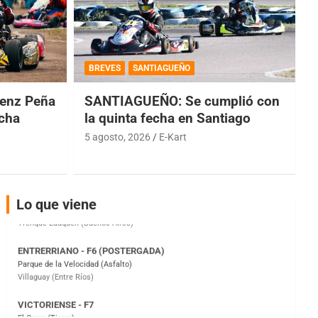
COBERTURA ESPECIAL DE E-KART.COM.AR
08/09-AGO
BREVES
SANTIAGUEÑO
IAME SERIES ARGENTINA 6
Ramiro Tot (Asfalto)
enz Peña
SANTIAGUEÑO: Se cumplió con
Baradero (Buenos Aires)
echa
la quinta fecha en Santiago
KDO - F6
5 agosto, 2026
E-Kart
Ciudad de Trenque Lauquen (Asfalto)
Trenque Lauquen (Buenos Aires)
ENTRERRIANO - F6 (POSTERGADA)
Lo que viene
Parque de la Velocidad (Asfalto)
Villaguay (Entre Ríos)
VICTORIENSE - F7
El Cerro (Tierra)
Victoria (Entre Ríos)
PATAGONICO - F6
Moto Club Reginense (Tierra)