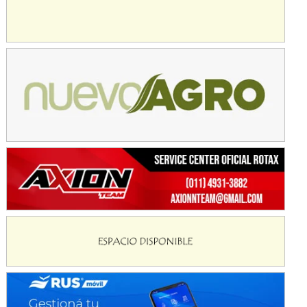
KDO - F6
Ciudad de Trenque Lauquen (Asfalto)
Trenque Lauquen (Buenos Aires)
ENTRERRIANO - F6 (POSTERGADA)
Parque de la Velocidad (Asfalto)
Villaguay (Entre Ríos)
VICTORIENSE - F7
El Cerro (Tierra)
Victoria (Entre Ríos)
PATAGONICO - F6
Moto Club Reginense (Tierra)
Gral. E. Godoy (Río Negro)
CSK - F7
Juventud Unida (Tierra)
Humboldt (Santa Fe)
NORESTE SANTAFESINO - F6
Ciudad de Avellaneda (Asfalto)