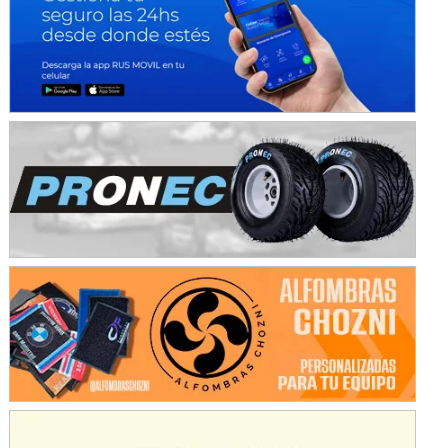
Avellaneda (Santa Fe)
SUR SANTAFESINO - F4
José Samuel Sánchez (Tierra)
Rufino (Santa Fe)
TUCUMANO - F5
Juan Navarro (Asfalto)
El Timbó (Tucumán)