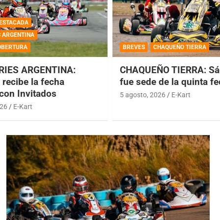
ESTACADA
S ARGENTINA
OBERTURA
BREVES
CHAQUEÑO TIERRA
RIES ARGENTINA:
CHAQUEÑO TIERRA: Sá
recibe la fecha
fue sede de la quinta f
 con Invitados
5 agosto, 2026
E-Kart
026
E-Kart