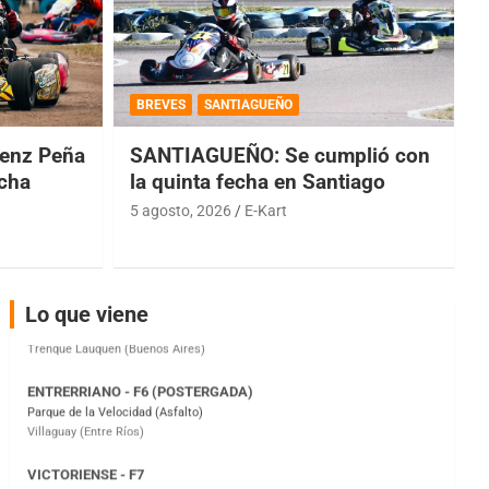
COBERTURA ESPECIAL DE E-KART.COM.AR
08/09-AGO
BREVES
SANTIAGUEÑO
IAME SERIES ARGENTINA 6
enz Peña
SANTIAGUEÑO: Se cumplió con
Ramiro Tot (Asfalto)
Baradero (Buenos Aires)
echa
la quinta fecha en Santiago
5 agosto, 2026
E-Kart
KDO - F6
Ciudad de Trenque Lauquen (Asfalto)
Trenque Lauquen (Buenos Aires)
ENTRERRIANO - F6 (POSTERGADA)
Lo que viene
Parque de la Velocidad (Asfalto)
Villaguay (Entre Ríos)
VICTORIENSE - F7
El Cerro (Tierra)
Victoria (Entre Ríos)
PATAGONICO - F6
Moto Club Reginense (Tierra)