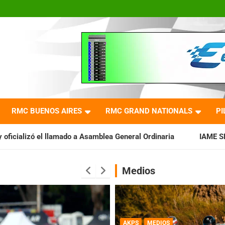
RMC BUENOS AIRES
RMC GRAND NATIONALS
PI
a Asamblea General Ordinaria
IAME SERIES ARGENTINA: Barade
Medios
AKPS
MEDIOS