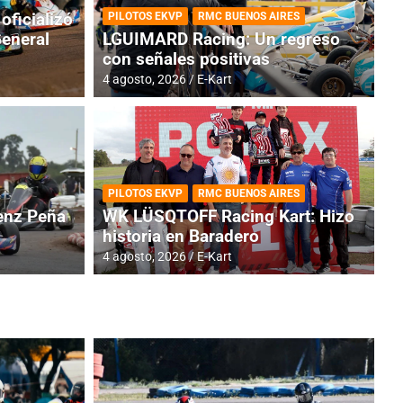
oficializó
PILOTOS EKVP
RMC BUENOS AIRES
General
LGUIMARD Racing: Un regreso
con señales positivas
4 agosto, 2026
E-Kart
RMC BUENOS AIRES
BR
ES: Cerró una jornada
I
PILOTOS EKVP
RMC BUENOS AIRES
adero
f
nz Peña
WK LÜSQTOFF Racing Kart: Hizo
historia en Baradero
6 a
4 agosto, 2026
E-Kart