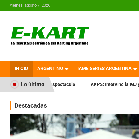
Saltar
viernes, agosto 7, 2026
al
contenido
E-Kart.com.ar | La
Revista Electrónica del
INICIO
ARGENTINO
IAME SERIES ARGENTINA
Karting en Argentina
Lo último
espectáculo
AKPS: Intervino la IGJ y oficializó el llamado 
Destacadas