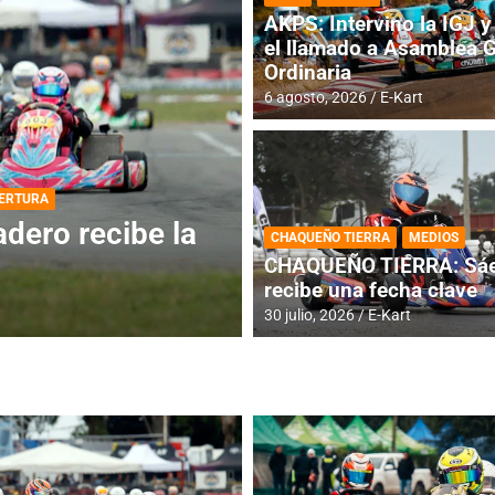
AKPS: Intervino la IGJ y 
el llamado a Asamblea 
Ordinaria
6 agosto, 2026
E-Kart
DESTACADA
INFORME CENTRAL
ios para la
RMC BUENOS AIR
CHAQUEÑO TIERRA
MEDIOS
histórica en Bar
CHAQUEÑO TIERRA: Sáe
recibe una fecha clave
4 agosto, 2026
E-Kart
30 julio, 2026
E-Kart