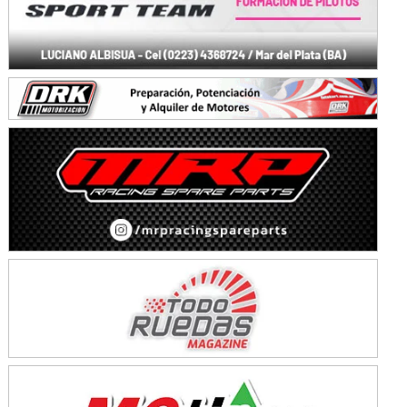
Avellaneda (Santa Fe)
SUR SANTAFESINO - F4
José Samuel Sánchez (Tierra)
Rufino (Santa Fe)
TUCUMANO - F5
Juan Navarro (Asfalto)
El Timbó (Tucumán)