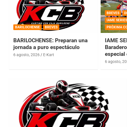
BREVES
D
IAME SERIE
BARILOCHENSE
BREVES
PRÓXIMA C
BARILOCHENSE: Preparan una
IAME SE
jornada a puro espectáculo
Baradero 
especial
6 agosto, 2026
E-Kart
6 agosto, 2