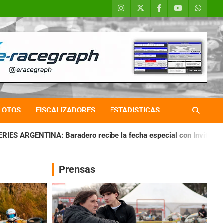
LOTOS
FISCALIZADORES
ESTADISTICAS
ro recibe la fecha especial con Invitados
CHAQUEÑO TIERRA
Prensas