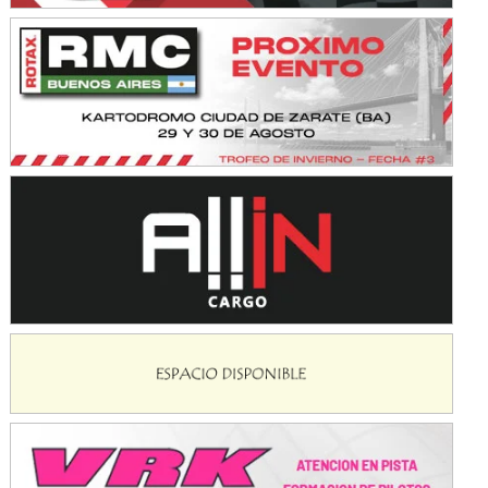
KDO - F6
Ciudad de Trenque Lauquen (Asfalto)
Trenque Lauquen (Buenos Aires)
ENTRERRIANO - F6 (POSTERGADA)
Parque de la Velocidad (Asfalto)
Villaguay (Entre Ríos)
VICTORIENSE - F7
El Cerro (Tierra)
Victoria (Entre Ríos)
PATAGONICO - F6
Moto Club Reginense (Tierra)
Gral. E. Godoy (Río Negro)
CSK - F7
Juventud Unida (Tierra)
Humboldt (Santa Fe)
NORESTE SANTAFESINO - F6
Ciudad de Avellaneda (Asfalto)