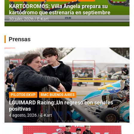
KARTODROMOS: Villa Angela prepara su
kartódromo que estrenaría en septiembre
30 julio, 2026
E-Kart
Prensas
PILOTOS EKVP
RMC BUENOS AIRES
LGUIMARD Racing: Un regreso con señales
positivas
4 agosto, 2026
E-Kart