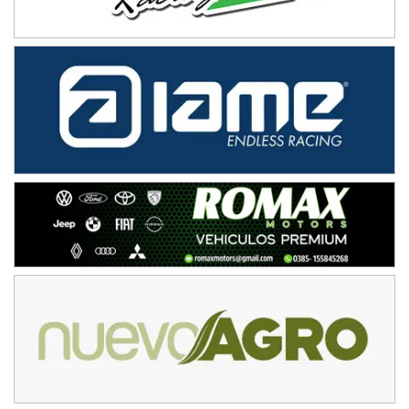
Avellaneda (Santa Fe)
SUR SANTAFESINO - F4
José Samuel Sánchez (Tierra)
Rufino (Santa Fe)
TUCUMANO - F5
Juan Navarro (Asfalto)
El Timbó (Tucumán)