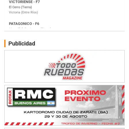
Moto Club Reginense (Tierra)
Gral. E. Godoy (Río Negro)
CSK - F7
Juventud Unida (Tierra)
Humboldt (Santa Fe)
NORESTE SANTAFESINO - F6
Publicidad
Ciudad de Avellaneda (Asfalto)
Avellaneda (Santa Fe)
SUR SANTAFESINO - F4
José Samuel Sánchez (Tierra)
Rufino (Santa Fe)
TUCUMANO - F5
Juan Navarro (Asfalto)
El Timbó (Tucumán)
COBERTURA ESPECIAL DE E-KART.COM.AR
08/09-AGO
IAME SERIES ARGENTINA 6
Ramiro Tot (Asfalto)