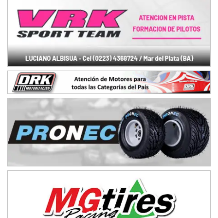
Baradero (Buenos Aires)
KDO - F6
Ciudad de Trenque Lauquen (Asfalto)
Trenque Lauquen (Buenos Aires)
ENTRERRIANO - F6 (POSTERGADA)
Parque de la Velocidad (Asfalto)
Villaguay (Entre Ríos)
VICTORIENSE - F7
El Cerro (Tierra)
Victoria (Entre Ríos)
PATAGONICO - F6
Moto Club Reginense (Tierra)
Gral. E. Godoy (Río Negro)
CSK - F7
Juventud Unida (Tierra)
Humboldt (Santa Fe)
NORESTE SANTAFESINO - F6
Ciudad de Avellaneda (Asfalto)