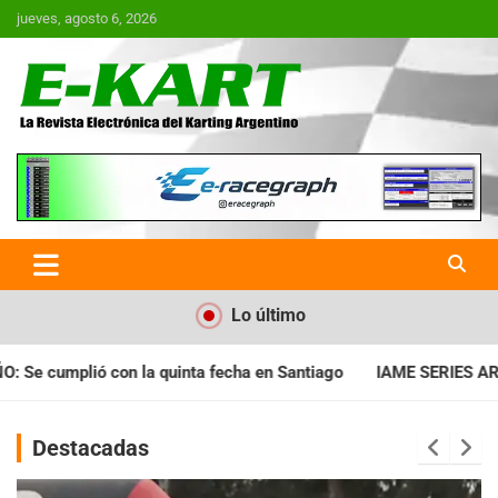
Saltar
jueves, agosto 6, 2026
al
contenido
E-Kart.com.ar | La Revista
Electrónica del Karting en
Argentina
Lo último
a en Santiago
IAME SERIES ARGENTINA: Horarios para la fecha
Destacadas