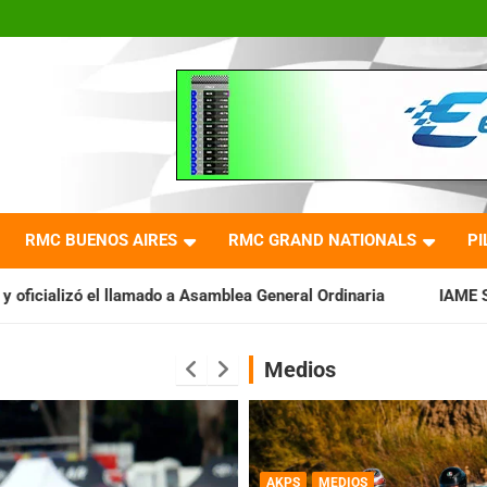
RMC BUENOS AIRES
RMC GRAND NATIONALS
PI
a Asamblea General Ordinaria
IAME SERIES ARGENTINA: Barader
Medios
AKPS
MEDIOS