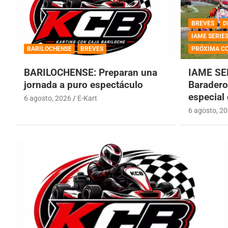
BREVES
D
IAME SERIE
BARILOCHENSE
BREVES
PRÓXIMA C
BARILOCHENSE: Preparan una
IAME SE
jornada a puro espectáculo
Baradero 
especial
6 agosto, 2026
E-Kart
6 agosto, 2