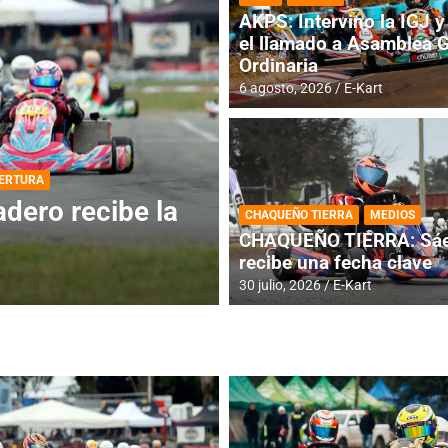
AKPS: Intervino la IGJ y 
el llamado a Asamblea 
Ordinaria
6 agosto, 2026
E-Kart
DESTACADA
INFORME CENTRAL
ios para la
RMC BUENOS AIR
CHAQUEÑO TIERRA
MEDIOS
histórica en Bar
CHAQUEÑO TIERRA: Sáe
recibe una fecha clave
4 agosto, 2026
E-Kart
30 julio, 2026
E-Kart