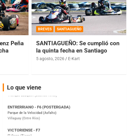
COBERTURA ESPECIAL DE E-KART.COM.AR
08/09-AGO
BREVES
SANTIAGUEÑO
IAME SERIES ARGENTINA 6
Ramiro Tot (Asfalto)
enz Peña
SANTIAGUEÑO: Se cumplió con
Baradero (Buenos Aires)
echa
la quinta fecha en Santiago
KDO - F6
5 agosto, 2026
E-Kart
Ciudad de Trenque Lauquen (Asfalto)
Trenque Lauquen (Buenos Aires)
ENTRERRIANO - F6 (POSTERGADA)
Parque de la Velocidad (Asfalto)
Lo que viene
Villaguay (Entre Ríos)
VICTORIENSE - F7
El Cerro (Tierra)
Victoria (Entre Ríos)
PATAGONICO - F6
Moto Club Reginense (Tierra)