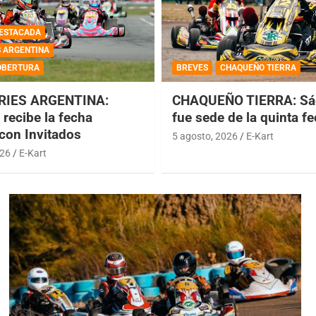
ESTACADA
S ARGENTINA
OBERTURA
BREVES
CHAQUEÑO TIERRA
RIES ARGENTINA:
CHAQUEÑO TIERRA: Sá
recibe la fecha
fue sede de la quinta f
 con Invitados
5 agosto, 2026
E-Kart
026
E-Kart