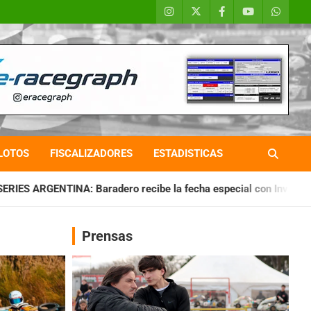
LOTOS
FISCALIZADORES
ESTADISTICAS
o recibe la fecha especial con Invitados
CHAQUEÑO TIERRA
Prensas