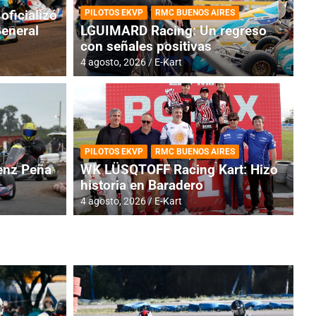
oficializó
PILOTOS EKVP
RMC BUENOS AIRES
General
LGUIMARD Racing: Un regreso
con señales positivas
4 agosto, 2026
E-Kart
RMC BUENOS AIRES
BR
ES: Cerró una jornada
I
PILOTOS EKVP
RMC BUENOS AIRES
adero
f
nz Peña
WK LÜSQTOFF Racing Kart: Hizo
historia en Baradero
6 a
4 agosto, 2026
E-Kart