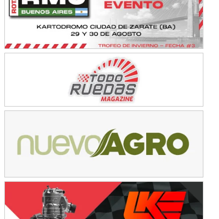
KDO - F6
Ciudad de Trenque Lauquen (Asfalto)
Trenque Lauquen (Buenos Aires)
ENTRERRIANO - F6 (POSTERGADA)
Parque de la Velocidad (Asfalto)
Villaguay (Entre Ríos)
VICTORIENSE - F7
El Cerro (Tierra)
Victoria (Entre Ríos)
PATAGONICO - F6
Moto Club Reginense (Tierra)
Gral. E. Godoy (Río Negro)
CSK - F7
Juventud Unida (Tierra)
Humboldt (Santa Fe)
NORESTE SANTAFESINO - F6
Ciudad de Avellaneda (Asfalto)
Avellaneda (Santa Fe)