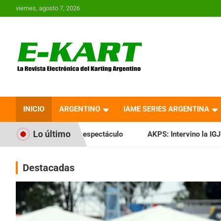
Saltar
viernes, agosto 7, 2026
al
contenido
E-Kart.com.ar | La
Revista Electrónica del
INICIO
ARGENTINO
IAME SERIES ARGENTINA
Karting en Argentina
Lo último
espectáculo
AKPS: Intervino la IGJ y oficializó el llamado 
Destacadas