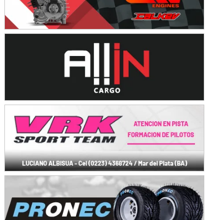
SUR SANTAFESINO - F4
José Samuel Sánchez (Tierra)
Rufino (Santa Fe)
TUCUMANO - F5
Juan Navarro (Asfalto)
El Timbó (Tucumán)