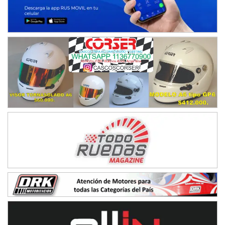
APAK - F6
Ciudad de Zárate (Asfalto)
Zárate (Buenos Aires)
PROKART METROPOLITANO - F1
Rubén Luis Di Palma (Asfalto)
Ciudad Evita (Buenos Aires)
AKPS - F6
Kartódromo AKPS (Asfalto)
Comodoro Rivadavia (Chubut)
CORDOBES ASFALTO - F7
Complejo Valentín Lauret (Tierra)
Colonia Caroya (Córdoba)
ENTRERRIANO - F6
Parque de la Velocidad (Asfalto)
Villaguay (Entre Ríos)
SUR ENTRERRIANO - F6