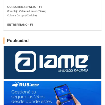
Colonia Caroya (Córdoba)
ENTRERRIANO - F6
Parque de la Velocidad (Asfalto)
Villaguay (Entre Ríos)
SUR ENTRERRIANO - F6
Hugo "Gato" Molini (Tierra)
Nogoyá (Entre Ríos)
Publicidad
RIOJANO - F6
Ciudad de La Rioja (Asfalto)
La Rioja (La Rioja)
PROKART NEUQUINO - F6
Autódromo de Neuquén (Asfalto)
Centenario (Neuquén)
CENTRO BONAERENSE - F6
Emilio Parisi (Tierra)
25 de Mayo (Buenos Aires)
COBERTURA ON-LINE DE E-KART.COM.AR
15/16/17-AGO