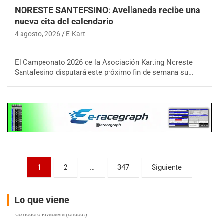
NORESTE SANTEFSINO: Avellaneda recibe una
nueva cita del calendario
4 agosto, 2026
E-Kart
COBERTURA ON-LINE DE E-KART.COM.AR
15/16/17-AGO
El Campeonato 2026 de la Asociación Karting Noreste
Santafesino disputará este próximo fin de semana su…
APAK - F6
Ciudad de Zárate (Asfalto)
Zárate (Buenos Aires)
PROKART METROPOLITANO - F1
Rubén Luis Di Palma (Asfalto)
Ciudad Evita (Buenos Aires)
Paginación
AKPS - F6
1
2
…
347
Siguiente
Kartódromo AKPS (Asfalto)
de
Comodoro Rivadavia (Chubut)
entradas
Lo que viene
CORDOBES ASFALTO - F7
Complejo Valentín Lauret (Tierra)