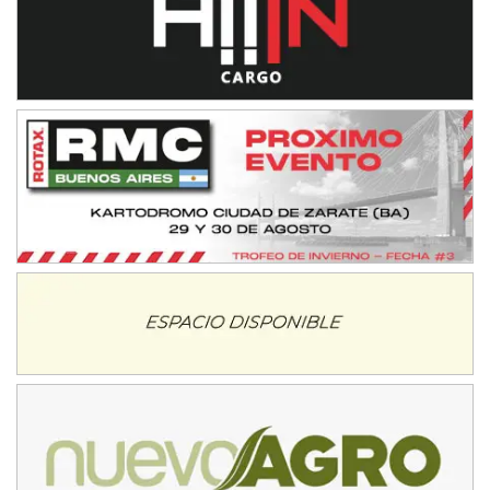
Hugo "Gato" Molini (Tierra)
Nogoyá (Entre Ríos)
RIOJANO - F6
Ciudad de La Rioja (Asfalto)
La Rioja (La Rioja)
PROKART NEUQUINO - F6
Autódromo de Neuquén (Asfalto)
Centenario (Neuquén)
CENTRO BONAERENSE - F6
Emilio Parisi (Tierra)
25 de Mayo (Buenos Aires)