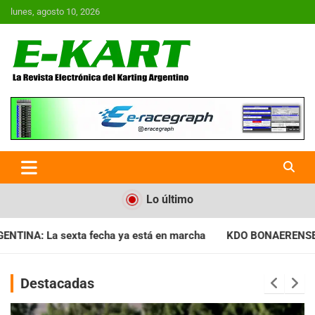
Saltar
lunes, agosto 10, 2026
al
contenido
E-Kart.com.ar | La Revista
Electrónica del Karting en
Argentina
Lo último
cha ya está en marcha
KDO BONAERENSE: Con la vara bien alta
Destacadas