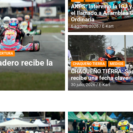
AKPS: Intervino la IGJ y 
el llamado a Asamblea 
Ordinaria
6 agosto, 2026
E-Kart
DESTACADA
INFORME CENTRAL
ios para la
RMC BUENOS AIR
CHAQUEÑO TIERRA
MEDIOS
histórica en Bar
CHAQUEÑO TIERRA: Sáe
recibe una fecha clave
4 agosto, 2026
E-Kart
30 julio, 2026
E-Kart