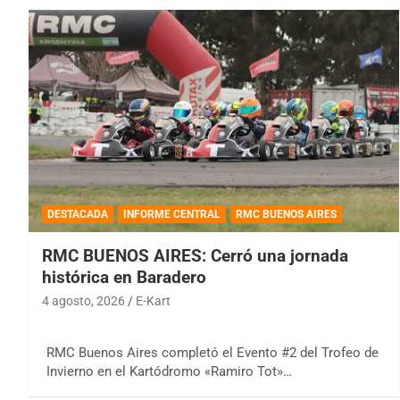
DESTACADA
INFORME CENTRAL
RMC BUENOS AIRES
RMC BUENOS AIRES: Cerró una jornada
histórica en Baradero
4 agosto, 2026
E-Kart
RMC Buenos Aires completó el Evento #2 del Trofeo de
Invierno en el Kartódromo «Ramiro Tot»…