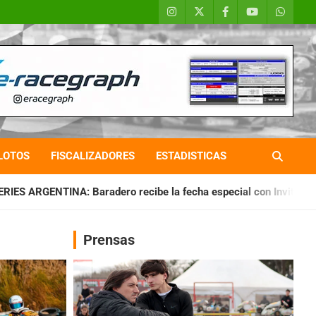
LOTOS
FISCALIZADORES
ESTADISTICAS
ero recibe la fecha especial con Invitados
CHAQUEÑO TIERR
Prensas