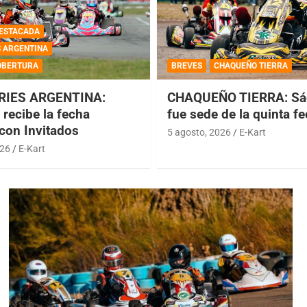
ESTACADA
S ARGENTINA
OBERTURA
BREVES
CHAQUEÑO TIERRA
RIES ARGENTINA:
CHAQUEÑO TIERRA: Sá
recibe la fecha
fue sede de la quinta f
 con Invitados
5 agosto, 2026
E-Kart
026
E-Kart