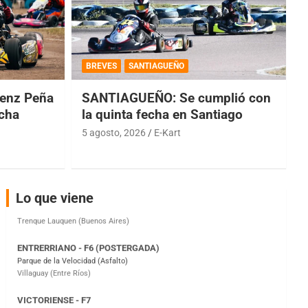
COBERTURA ESPECIAL DE E-KART.COM.AR
08/09-AGO
BREVES
SANTIAGUEÑO
IAME SERIES ARGENTINA 6
enz Peña
SANTIAGUEÑO: Se cumplió con
Ramiro Tot (Asfalto)
echa
la quinta fecha en Santiago
Baradero (Buenos Aires)
5 agosto, 2026
E-Kart
KDO - F6
Ciudad de Trenque Lauquen (Asfalto)
Trenque Lauquen (Buenos Aires)
ENTRERRIANO - F6 (POSTERGADA)
Lo que viene
Parque de la Velocidad (Asfalto)
Villaguay (Entre Ríos)
VICTORIENSE - F7
El Cerro (Tierra)
Victoria (Entre Ríos)
PATAGONICO - F6