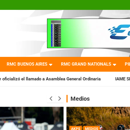
RMC BUENOS AIRES
RMC GRAND NATIONALS
PI
 a Asamblea General Ordinaria
IAME SERIES ARGENTINA: Barad
Medios
AKPS
MEDIOS