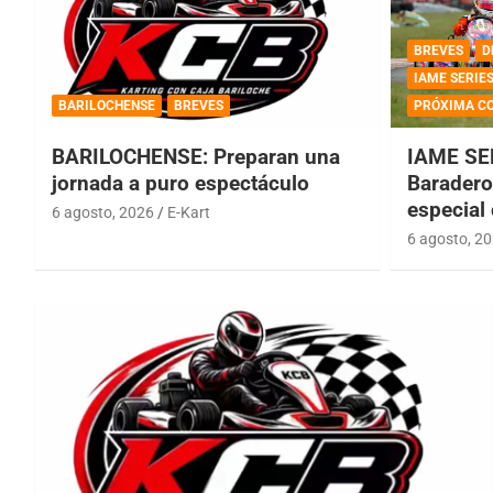
BREVES
D
IAME SERIE
BARILOCHENSE
BREVES
PRÓXIMA C
BARILOCHENSE: Preparan una
IAME SE
jornada a puro espectáculo
Baradero 
especial
6 agosto, 2026
E-Kart
6 agosto, 2