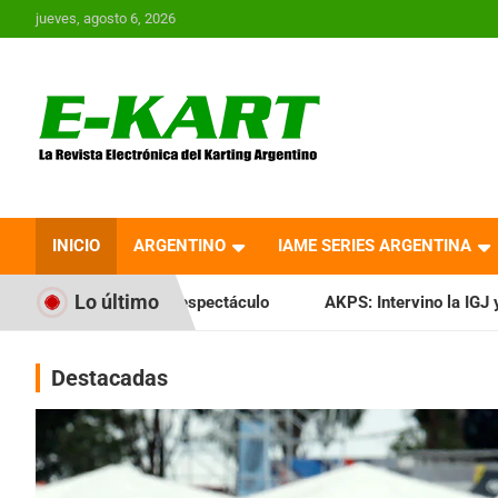
Saltar
jueves, agosto 6, 2026
al
contenido
E-Kart.com.ar | La
Revista Electrónica del
INICIO
ARGENTINO
IAME SERIES ARGENTINA
Karting en Argentina
Lo último
 espectáculo
AKPS: Intervino la IGJ y oficializó el llamado
Destacadas