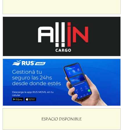
Avellaneda (Santa Fe)
SUR SANTAFESINO - F4
José Samuel Sánchez (Tierra)
Rufino (Santa Fe)
TUCUMANO - F5
Juan Navarro (Asfalto)
El Timbó (Tucumán)