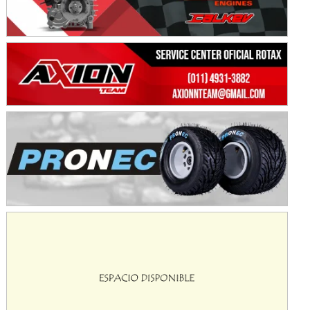
Baradero (Buenos Aires)
KDO - F6
Ciudad de Trenque Lauquen (Asfalto)
Trenque Lauquen (Buenos Aires)
ENTRERRIANO - F6 (POSTERGADA)
Parque de la Velocidad (Asfalto)
Villaguay (Entre Ríos)
VICTORIENSE - F7
El Cerro (Tierra)
Victoria (Entre Ríos)
PATAGONICO - F6
Moto Club Reginense (Tierra)
Gral. E. Godoy (Río Negro)
CSK - F7
Juventud Unida (Tierra)
Humboldt (Santa Fe)
NORESTE SANTAFESINO - F6
Ciudad de Avellaneda (Asfalto)