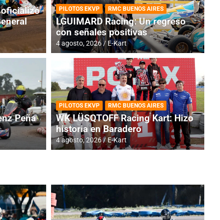
oficializó
PILOTOS EKVP
RMC BUENOS AIRES
General
LGUIMARD Racing: Un regreso
con señales positivas
4 agosto, 2026
E-Kart
RMC BUENOS AIRES
BR
ES: Cerró una jornada
I
PILOTOS EKVP
RMC BUENOS AIRES
adero
f
nz Peña
WK LÜSQTOFF Racing Kart: Hizo
historia en Baradero
6 a
4 agosto, 2026
E-Kart