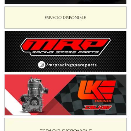
NORESTE SANTAFESINO - F6
Ciudad de Avellaneda (Asfalto)
Avellaneda (Santa Fe)
SUR SANTAFESINO - F4
José Samuel Sánchez (Tierra)
Rufino (Santa Fe)
TUCUMANO - F5
Juan Navarro (Asfalto)
El Timbó (Tucumán)