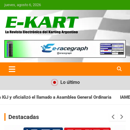
Saltar
jueves, agosto 6, 2026
al
contenido
E-Kart.com.ar | La Revista
Electrónica del Karting en
Argentina
Lo último
 Asamblea General Ordinaria
IAME SERIES ARGENTINA: Baradero re
Destacadas