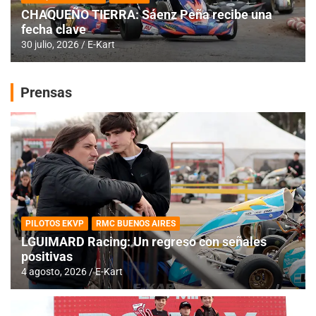
CHAQUEÑO TIERRA: Sáenz Peña recibe una
fecha clave
30 julio, 2026
E-Kart
Prensas
PILOTOS EKVP
RMC BUENOS AIRES
LGUIMARD Racing: Un regreso con señales
positivas
4 agosto, 2026
E-Kart