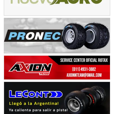
IAME SERIES ARGENTINA 6
Ramiro Tot (Asfalto)
Baradero (Buenos Aires)
KDO - F6
Ciudad de Trenque Lauquen (Asfalto)
Trenque Lauquen (Buenos Aires)
ENTRERRIANO - F6 (POSTERGADA)
Parque de la Velocidad (Asfalto)
Villaguay (Entre Ríos)
VICTORIENSE - F7
El Cerro (Tierra)
Victoria (Entre Ríos)
PATAGONICO - F6
Moto Club Reginense (Tierra)
Gral. E. Godoy (Río Negro)
CSK - F7
Juventud Unida (Tierra)
Humboldt (Santa Fe)