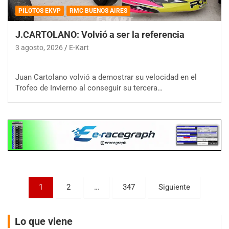
PILOTOS EKVP
RMC BUENOS AIRES
J.CARTOLANO: Volvió a ser la referencia
3 agosto, 2026
E-Kart
COBERTURA ESPECIAL DE E-KART.COM.AR
08/09-AGO
Juan Cartolano volvió a demostrar su velocidad en el
Trofeo de Invierno al conseguir su tercera…
IAME SERIES ARGENTINA 6
Ramiro Tot (Asfalto)
Baradero (Buenos Aires)
KDO - F6
Ciudad de Trenque Lauquen (Asfalto)
Trenque Lauquen (Buenos Aires)
ENTRERRIANO - F6 (POSTERGADA)
Parque de la Velocidad (Asfalto)
Paginación
1
2
…
347
Siguiente
Villaguay (Entre Ríos)
de
VICTORIENSE - F7
entradas
El Cerro (Tierra)
Lo que viene
Victoria (Entre Ríos)