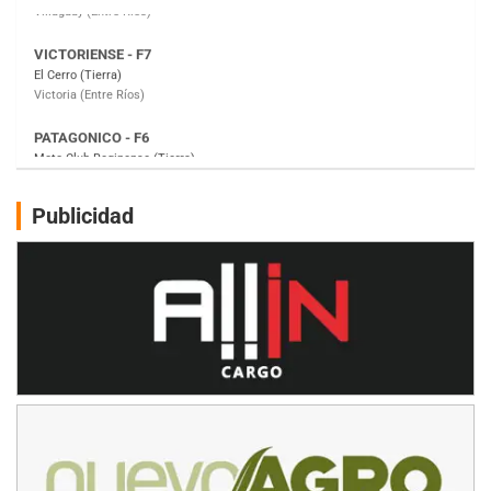
PATAGONICO - F6
Moto Club Reginense (Tierra)
Gral. E. Godoy (Río Negro)
CSK - F7
Juventud Unida (Tierra)
Humboldt (Santa Fe)
NORESTE SANTAFESINO - F6
Publicidad
Ciudad de Avellaneda (Asfalto)
Avellaneda (Santa Fe)
SUR SANTAFESINO - F4
José Samuel Sánchez (Tierra)
Rufino (Santa Fe)
TUCUMANO - F5
Juan Navarro (Asfalto)
El Timbó (Tucumán)
COBERTURA ESPECIAL DE E-KART.COM.AR
08/09-AGO