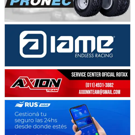
Baradero (Buenos Aires)
KDO - F6
Ciudad de Trenque Lauquen (Asfalto)
Trenque Lauquen (Buenos Aires)
ENTRERRIANO - F6 (POSTERGADA)
Parque de la Velocidad (Asfalto)
Villaguay (Entre Ríos)
VICTORIENSE - F7
El Cerro (Tierra)
Victoria (Entre Ríos)
PATAGONICO - F6
Moto Club Reginense (Tierra)
Gral. E. Godoy (Río Negro)
CSK - F7
Juventud Unida (Tierra)
Humboldt (Santa Fe)
NORESTE SANTAFESINO - F6