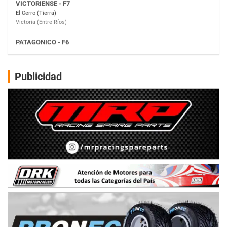
Moto Club Reginense (Tierra)
Gral. E. Godoy (Río Negro)
CSK - F7
Juventud Unida (Tierra)
Humboldt (Santa Fe)
NORESTE SANTAFESINO - F6
Publicidad
Ciudad de Avellaneda (Asfalto)
Avellaneda (Santa Fe)
SUR SANTAFESINO - F4
José Samuel Sánchez (Tierra)
Rufino (Santa Fe)
TUCUMANO - F5
Juan Navarro (Asfalto)
El Timbó (Tucumán)
COBERTURA ESPECIAL DE E-KART.COM.AR
08/09-AGO
IAME SERIES ARGENTINA 6
Ramiro Tot (Asfalto)