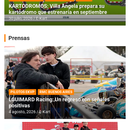
KARTODROMOS: Villa Angela prepara su
kartódromo que estrenaría en septiembre
30 julio, 2026
E-Kart
Prensas
PILOTOS EKVP
RMC BUENOS AIRES
LGUIMARD Racing: Un regreso con señales
positivas
4 agosto, 2026
E-Kart