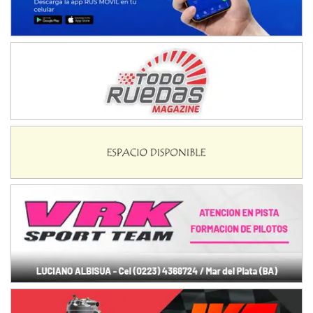
Ciudad de Avellaneda (Asfalto)
Avellaneda (Santa Fe)
SUR SANTAFESINO - F4
José Samuel Sánchez (Tierra)
Rufino (Santa Fe)
TUCUMANO - F5
Juan Navarro (Asfalto)
El Timbó (Tucumán)