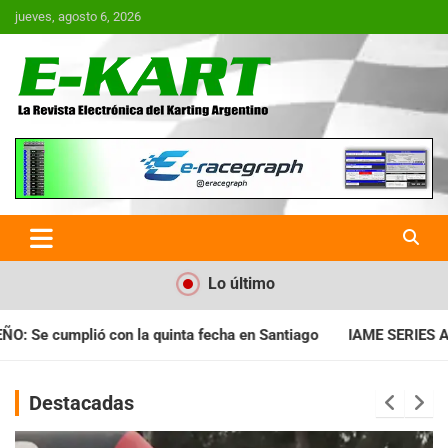
Saltar
jueves, agosto 6, 2026
al
contenido
E-Kart.com.ar | La Revista
Electrónica del Karting en
Argentina
Lo último
echa en Santiago
IAME SERIES ARGENTINA: Horarios para la fe
Destacadas