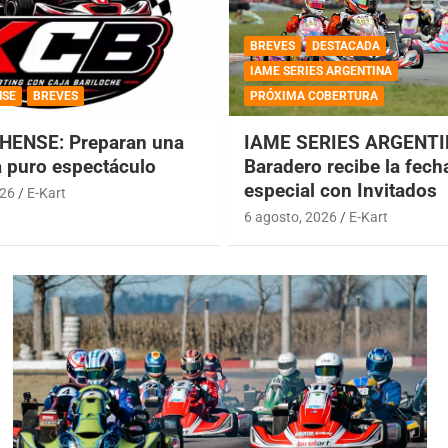
BREVES
DESTACADA
IAME SERIES ARGENTINA
NSE
BREVES
PRÓXIMA COBERTURA
HENSE: Preparan una
IAME SERIES ARGENTI
a puro espectáculo
Baradero recibe la fech
especial con Invitados
026
E-Kart
6 agosto, 2026
E-Kart