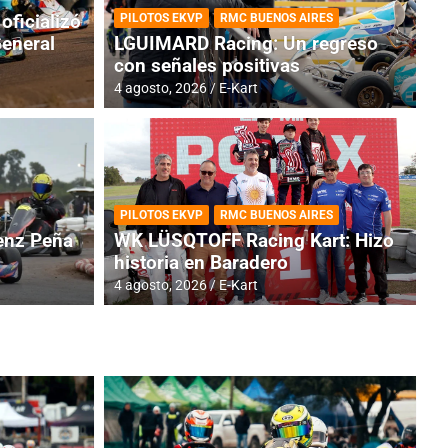
oficializó
PILOTOS EKVP
RMC BUENOS AIRES
General
LGUIMARD Racing: Un regreso
con señales positivas
4 agosto, 2026
E-Kart
TINA
DE
GENTINA: Horarios para la
R
PILOTOS EKVP
RMC BUENOS AIRES
dos
h
nz Peña
WK LÜSQTOFF Racing Kart: Hizo
historia en Baradero
4 a
4 agosto, 2026
E-Kart