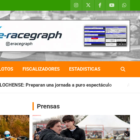
LOTOS
FISCALIZADORES
ESTADISTICAS
 jornada a puro espectáculo
AKPS: Intervino la IGJ y ofici
Prensas