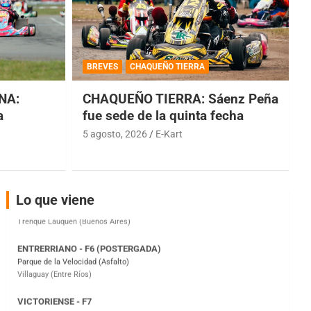
COBERTURA ESPECIAL DE E-KART.COM.AR
08/09-AGO
BREVES
CHAQUEÑO TIERRA
IAME SERIES ARGENTINA 6
NA:
CHAQUEÑO TIERRA: Sáenz Peña
Ramiro Tot (Asfalto)
Baradero (Buenos Aires)
a
fue sede de la quinta fecha
5 agosto, 2026
E-Kart
KDO - F6
Ciudad de Trenque Lauquen (Asfalto)
Trenque Lauquen (Buenos Aires)
ENTRERRIANO - F6 (POSTERGADA)
Lo que viene
Parque de la Velocidad (Asfalto)
Villaguay (Entre Ríos)
VICTORIENSE - F7
El Cerro (Tierra)
Victoria (Entre Ríos)
PATAGONICO - F6
Moto Club Reginense (Tierra)