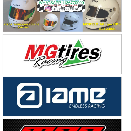
KDO - F6
Ciudad de Trenque Lauquen (Asfalto)
Trenque Lauquen (Buenos Aires)
ENTRERRIANO - F6 (POSTERGADA)
Parque de la Velocidad (Asfalto)
Villaguay (Entre Ríos)
VICTORIENSE - F7
El Cerro (Tierra)
Victoria (Entre Ríos)
PATAGONICO - F6
Moto Club Reginense (Tierra)
Gral. E. Godoy (Río Negro)
CSK - F7
Juventud Unida (Tierra)
Humboldt (Santa Fe)
NORESTE SANTAFESINO - F6
Ciudad de Avellaneda (Asfalto)