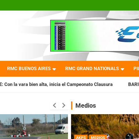
RMC BUENOS AIRES
RMC GRAND NATIONALS
PI
inicia el Campeonato Clausura
BARILOCHENSE: Preparan una
Medios
AKPS
MEDIOS