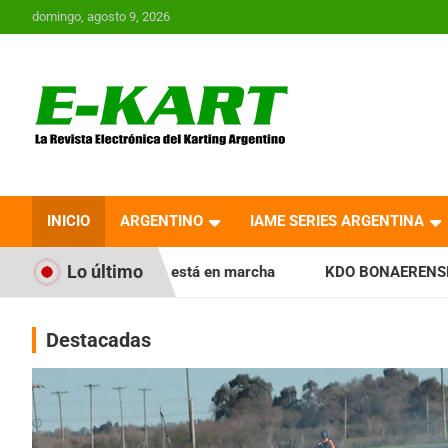
Saltar
domingo, agosto 9, 2026
al
contenido
E-Kart.com.ar | La
Revista Electrónica del
INICIO
ARGENTINO
IAME SERIES ARGENTINA
Karting en Argentina
Lo último
a está en marcha
KDO BONAERENSE: Con la vara bien alta, 
Destacadas