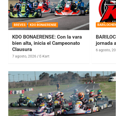
BREVES
KDO BONAERENSE
BARILOCHE
KDO BONAERENSE: Con la vara
BARILOC
bien alta, inicia el Campeonato
jornada 
Clausura
6 agosto, 2
7 agosto, 2026
E-Kart