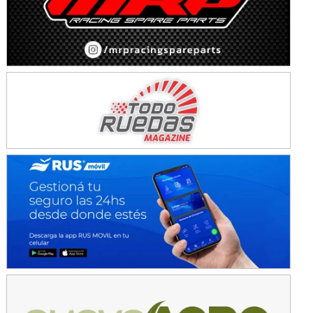
Avellaneda (Santa Fe)
SUR SANTAFESINO - F4
José Samuel Sánchez (Tierra)
Rufino (Santa Fe)
TUCUMANO - F5
Juan Navarro (Asfalto)
El Timbó (Tucumán)