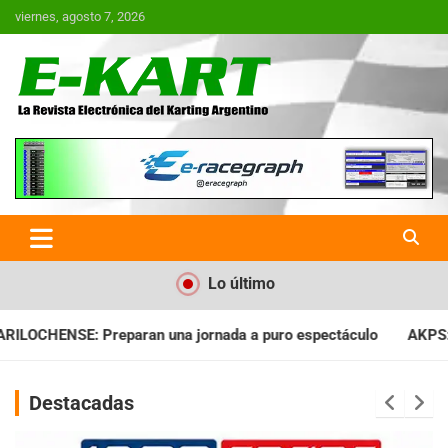
Saltar
viernes, agosto 7, 2026
al
contenido
E-Kart.com.ar | La Revista
Electrónica del Karting en
Argentina
Lo último
ada a puro espectáculo
AKPS: Intervino la IGJ y oficializó el
Destacadas