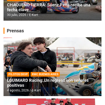
CHAQUEÑO TIERRA: Sáenz Peña recibe una
fecha clave
30 julio, 2026
E-Kart
Prensas
PILOTOS EKVP
RMC BUENOS AIRES
LGUIMARD Racing: Un regreso con señales
positivas
4 agosto, 2026
E-Kart