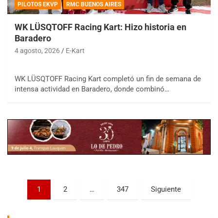
PILOTOS EKVP
RMC BUENOS AIRES
WK LÜSQTOFF Racing Kart: Hizo historia en
Baradero
4 agosto, 2026
E-Kart
COBERTURA ESPECIAL DE E-KART.COM.AR
WK LÜSQTOFF Racing Kart completó un fin de semana de
08/09-AGO
intensa actividad en Baradero, donde combinó…
IAME SERIES ARGENTINA 6
Ramiro Tot (Asfalto)
Baradero (Buenos Aires)
KDO - F6
Ciudad de Trenque Lauquen (Asfalto)
Trenque Lauquen (Buenos Aires)
ENTRERRIANO - F6 (POSTERGADA)
Parque de la Velocidad (Asfalto)
Paginación
1
2
…
347
Siguiente
Villaguay (Entre Ríos)
de
VICTORIENSE - F7
entradas