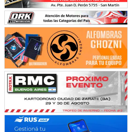
Humboldt (Santa Fe)
NORESTE SANTAFESINO - F6
Ciudad de Avellaneda (Asfalto)
Avellaneda (Santa Fe)
SUR SANTAFESINO - F4
José Samuel Sánchez (Tierra)
Rufino (Santa Fe)
TUCUMANO - F5
Juan Navarro (Asfalto)
El Timbó (Tucumán)