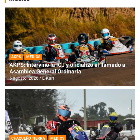
AKPS
MEDIOS
AKPS: Intervino la IGJ y oficializó el llamado a
Asamblea General Ordinaria
6 agosto, 2026
E-Kart
CHAQUEÑO TIERRA
MEDIOS