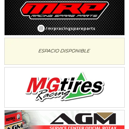
08/09-AGO
IAME SERIES ARGENTINA 6
Ramiro Tot (Asfalto)
Baradero (Buenos Aires)
KDO - F6
Ciudad de Trenque Lauquen (Asfalto)
Trenque Lauquen (Buenos Aires)
ENTRERRIANO - F6 (POSTERGADA)
Parque de la Velocidad (Asfalto)
Villaguay (Entre Ríos)
VICTORIENSE - F7
El Cerro (Tierra)
Victoria (Entre Ríos)
PATAGONICO - F6
Moto Club Reginense (Tierra)
Gral. E. Godoy (Río Negro)
CSK - F7
Juventud Unida (Tierra)