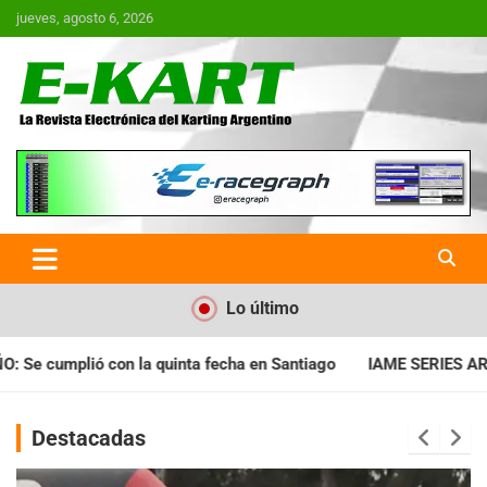
Saltar
jueves, agosto 6, 2026
al
contenido
E-Kart.com.ar | La Revista
Electrónica del Karting en
Argentina
Lo último
ha en Santiago
IAME SERIES ARGENTINA: Horarios para la fech
Destacadas