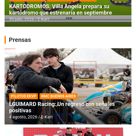
KARTODROMOS: Villa Angela prepara su
kartódromo que estrenaría en septiembre
30 julio, 2026
E-Kart
Prensas
PILOTOS EKVP
RMC BUENOS AIRES
LGUIMARD Racing: Un regreso con señales
positivas
4 agosto, 2026
E-Kart