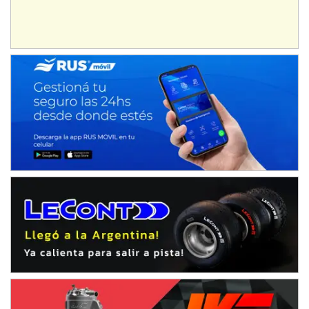
Baradero (Buenos Aires)
KDO - F6
Ciudad de Trenque Lauquen (Asfalto)
Trenque Lauquen (Buenos Aires)
ENTRERRIANO - F6 (POSTERGADA)
Parque de la Velocidad (Asfalto)
Villaguay (Entre Ríos)
VICTORIENSE - F7
El Cerro (Tierra)
Victoria (Entre Ríos)
PATAGONICO - F6
Moto Club Reginense (Tierra)
Gral. E. Godoy (Río Negro)
CSK - F7
Juventud Unida (Tierra)
Humboldt (Santa Fe)
NORESTE SANTAFESINO - F6