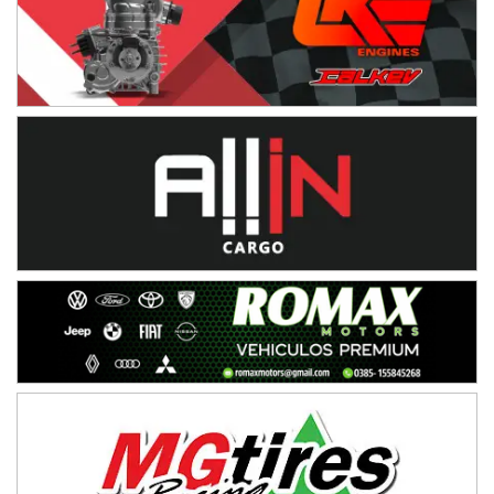
Ciudad de Avellaneda (Asfalto)
Avellaneda (Santa Fe)
SUR SANTAFESINO - F4
José Samuel Sánchez (Tierra)
Rufino (Santa Fe)
TUCUMANO - F5
Juan Navarro (Asfalto)
El Timbó (Tucumán)