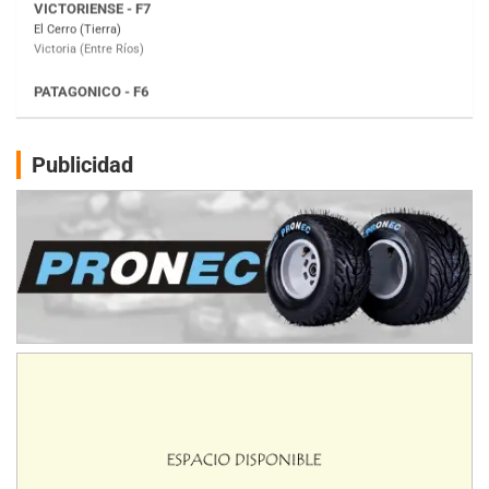
Moto Club Reginense (Tierra)
Gral. E. Godoy (Río Negro)
CSK - F7
Juventud Unida (Tierra)
Humboldt (Santa Fe)
NORESTE SANTAFESINO - F6
Publicidad
Ciudad de Avellaneda (Asfalto)
Avellaneda (Santa Fe)
SUR SANTAFESINO - F4
José Samuel Sánchez (Tierra)
Rufino (Santa Fe)
TUCUMANO - F5
Juan Navarro (Asfalto)
El Timbó (Tucumán)
COBERTURA ESPECIAL DE E-KART.COM.AR
08/09-AGO
IAME SERIES ARGENTINA 6
Ramiro Tot (Asfalto)