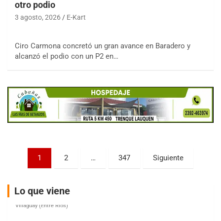
otro podio
3 agosto, 2026
E-Kart
COBERTURA ESPECIAL DE E-KART.COM.AR
Ciro Carmona concretó un gran avance en Baradero y
08/09-AGO
alcanzó el podio con un P2 en…
IAME SERIES ARGENTINA 6
Ramiro Tot (Asfalto)
Baradero (Buenos Aires)
KDO - F6
Ciudad de Trenque Lauquen (Asfalto)
Trenque Lauquen (Buenos Aires)
ENTRERRIANO - F6 (POSTERGADA)
Parque de la Velocidad (Asfalto)
Paginación
1
2
…
347
Siguiente
Villaguay (Entre Ríos)
de
VICTORIENSE - F7
entradas
Lo que viene
El Cerro (Tierra)
Victoria (Entre Ríos)
PATAGONICO - F6