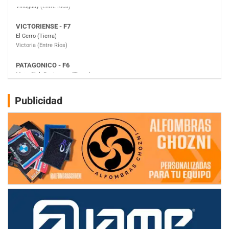
PATAGONICO - F6
Moto Club Reginense (Tierra)
Gral. E. Godoy (Río Negro)
CSK - F7
Juventud Unida (Tierra)
Humboldt (Santa Fe)
NORESTE SANTAFESINO - F6
Publicidad
Ciudad de Avellaneda (Asfalto)
Avellaneda (Santa Fe)
SUR SANTAFESINO - F4
José Samuel Sánchez (Tierra)
Rufino (Santa Fe)
TUCUMANO - F5
Juan Navarro (Asfalto)
El Timbó (Tucumán)
COBERTURA ESPECIAL DE E-KART.COM.AR
08/09-AGO