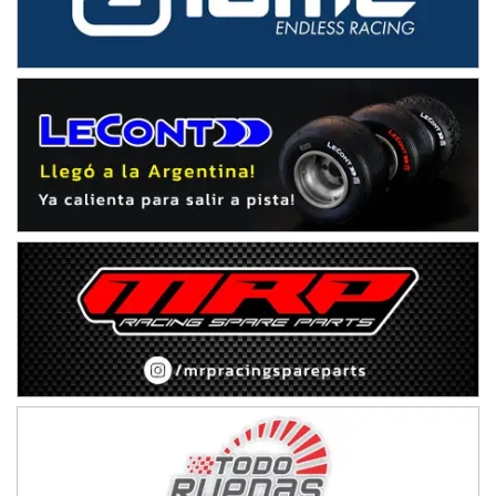
IAME SERIES ARGENTINA 6
Ramiro Tot (Asfalto)
Baradero (Buenos Aires)
KDO - F6
Ciudad de Trenque Lauquen (Asfalto)
Trenque Lauquen (Buenos Aires)
ENTRERRIANO - F6 (POSTERGADA)
Parque de la Velocidad (Asfalto)
Villaguay (Entre Ríos)
VICTORIENSE - F7
El Cerro (Tierra)
Victoria (Entre Ríos)
PATAGONICO - F6
Moto Club Reginense (Tierra)
Gral. E. Godoy (Río Negro)
CSK - F7
Juventud Unida (Tierra)
Humboldt (Santa Fe)