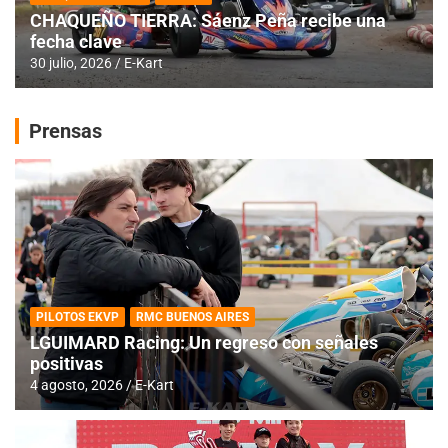
CHAQUEÑO TIERRA: Sáenz Peña recibe una
fecha clave
30 julio, 2026
E-Kart
Prensas
PILOTOS EKVP
RMC BUENOS AIRES
LGUIMARD Racing: Un regreso con señales
positivas
4 agosto, 2026
E-Kart