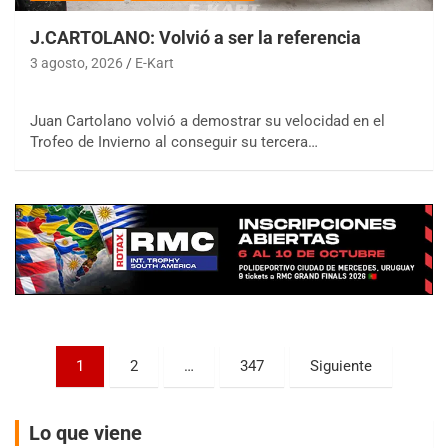
J.CARTOLANO: Volvió a ser la referencia
3 agosto, 2026
E-Kart
Juan Cartolano volvió a demostrar su velocidad en el
COBERTURA ESPECIAL DE E-KART.COM.AR
Trofeo de Invierno al conseguir su tercera…
08/09-AGO
IAME SERIES ARGENTINA 6
Ramiro Tot (Asfalto)
Baradero (Buenos Aires)
KDO - F6
Ciudad de Trenque Lauquen (Asfalto)
Trenque Lauquen (Buenos Aires)
ENTRERRIANO - F6 (POSTERGADA)
Parque de la Velocidad (Asfalto)
Paginación
1
2
…
347
Siguiente
Villaguay (Entre Ríos)
de
VICTORIENSE - F7
entradas
El Cerro (Tierra)
Lo que viene
Victoria (Entre Ríos)