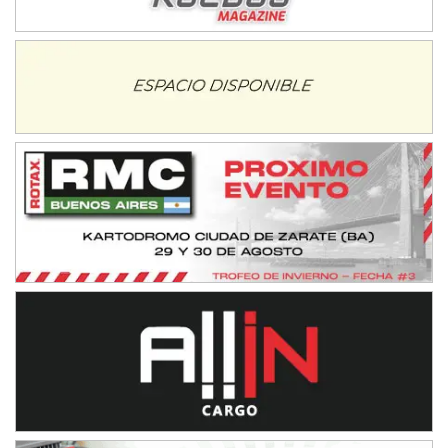
NORESTE SANTAFESINO - F6
Ciudad de Avellaneda (Asfalto)
Avellaneda (Santa Fe)
SUR SANTAFESINO - F4
José Samuel Sánchez (Tierra)
Rufino (Santa Fe)
TUCUMANO - F5
Juan Navarro (Asfalto)
El Timbó (Tucumán)