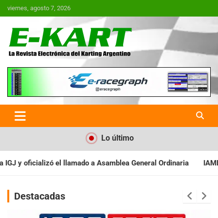
Saltar
viernes, agosto 7, 2026
al
contenido
E-Kart.com.ar | La Revista
Electrónica del Karting en
Argentina
Lo último
 Asamblea General Ordinaria
IAME SERIES ARGENTINA: Baradero r
Destacadas