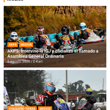
AKPS
MEDIOS
AKPS: Intervino la IGJ y oficializó el llamado a
Asamblea General Ordinaria
6 agosto, 2026
E-Kart
CHAQUEÑO TIERRA
MEDIOS