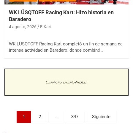
WK LÜSQTOFF Racing Kart: Hizo historia en
Baradero
4 agosto, 2026
E-Kart
WK LÜSQTOFF Racing Kart completó un fin de semana de
COBERTURA ESPECIAL DE E-KART.COM.AR
intensa actividad en Baradero, donde combinó…
08/09-AGO
IAME SERIES ARGENTINA 6
Ramiro Tot (Asfalto)
Baradero (Buenos Aires)
KDO - F6
Ciudad de Trenque Lauquen (Asfalto)
Trenque Lauquen (Buenos Aires)
ENTRERRIANO - F6 (POSTERGADA)
Parque de la Velocidad (Asfalto)
Paginación
1
2
…
347
Siguiente
Villaguay (Entre Ríos)
de
VICTORIENSE - F7