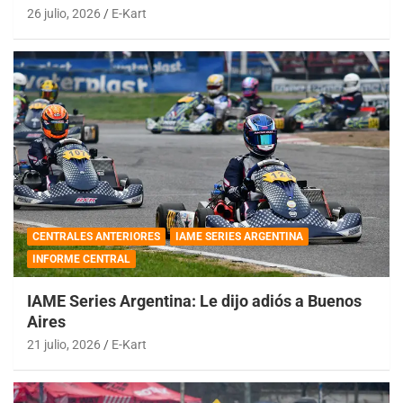
26 julio, 2026
E-Kart
CENTRALES ANTERIORES
IAME SERIES ARGENTINA
INFORME CENTRAL
IAME Series Argentina: Le dijo adiós a Buenos
Aires
21 julio, 2026
E-Kart