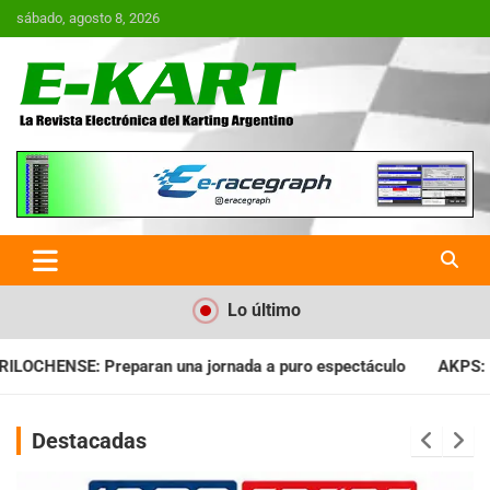
Saltar
sábado, agosto 8, 2026
al
contenido
E-Kart.com.ar | La Revista
Electrónica del Karting en
Argentina
Lo último
ada a puro espectáculo
AKPS: Intervino la IGJ y oficializó el
Destacadas