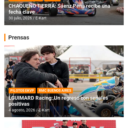
CHAQUEÑO TIERRA: Sáenz Peña recibe una
fecha clave
30 julio, 2026
E-Kart
Prensas
PILOTOS EKVP
RMC BUENOS AIRES
LGUIMARD Racing: Un regreso con señales
positivas
4 agosto, 2026
E-Kart