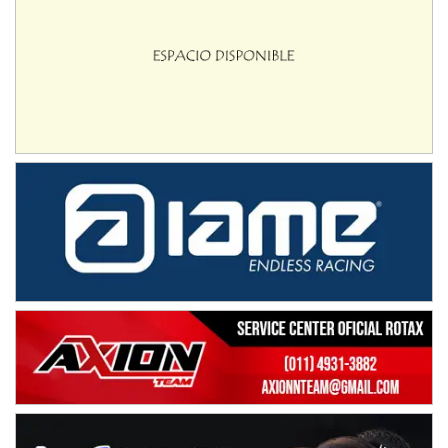
08/09-AGO
IAME SERIES ARGENTINA 6
Ramiro Tot (Asfalto)
Baradero (Buenos Aires)
KDO - F6
Ciudad de Trenque Lauquen (Asfalto)
Trenque Lauquen (Buenos Aires)
ENTRERRIANO - F6 (POSTERGADA)
Parque de la Velocidad (Asfalto)
Villaguay (Entre Ríos)
VICTORIENSE - F7
El Cerro (Tierra)
Victoria (Entre Ríos)
PATAGONICO - F6
Moto Club Reginense (Tierra)
Gral. E. Godoy (Río Negro)
CSK - F7