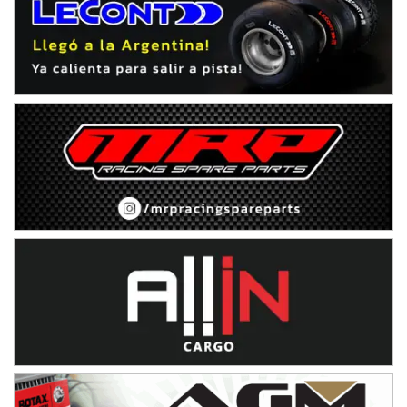
Juventud Unida (Tierra)
Humboldt (Santa Fe)
NORESTE SANTAFESINO - F6
Ciudad de Avellaneda (Asfalto)
Avellaneda (Santa Fe)
SUR SANTAFESINO - F4
José Samuel Sánchez (Tierra)
Rufino (Santa Fe)
TUCUMANO - F5
Juan Navarro (Asfalto)
El Timbó (Tucumán)