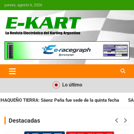
Saltar
jueves, agosto 6, 2026
al
contenido
E-Kart.com.ar | La Revista
Electrónica del Karting en
Argentina
Lo último
 sede de la quinta fecha
SANTIAGUEÑO: Se cumplió con la qui
Destacadas