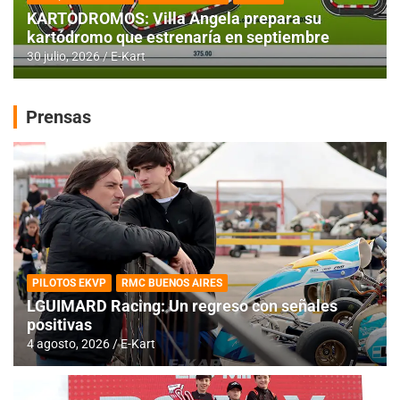
KARTODROMOS: Villa Angela prepara su
kartódromo que estrenaría en septiembre
30 julio, 2026
E-Kart
Prensas
PILOTOS EKVP
RMC BUENOS AIRES
LGUIMARD Racing: Un regreso con señales
positivas
4 agosto, 2026
E-Kart