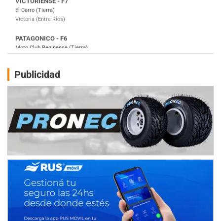
Gral. E. Godoy (Río Negro)
CSK - F7
Juventud Unida (Tierra)
Humboldt (Santa Fe)
NORESTE SANTAFESINO - F6
Publicidad
Ciudad de Avellaneda (Asfalto)
Avellaneda (Santa Fe)
SUR SANTAFESINO - F4
José Samuel Sánchez (Tierra)
Rufino (Santa Fe)
TUCUMANO - F5
Juan Navarro (Asfalto)
El Timbó (Tucumán)
COBERTURA ESPECIAL DE E-KART.COM.AR
08/09-AGO
IAME SERIES ARGENTINA 6
Ramiro Tot (Asfalto)