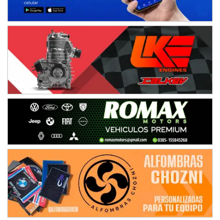
Baradero (Buenos Aires)
KDO - F6
Ciudad de Trenque Lauquen (Asfalto)
Trenque Lauquen (Buenos Aires)
ENTRERRIANO - F6 (POSTERGADA)
Parque de la Velocidad (Asfalto)
Villaguay (Entre Ríos)
VICTORIENSE - F7
El Cerro (Tierra)
Victoria (Entre Ríos)
PATAGONICO - F6
Moto Club Reginense (Tierra)
Gral. E. Godoy (Río Negro)
CSK - F7
Juventud Unida (Tierra)
Humboldt (Santa Fe)
NORESTE SANTAFESINO - F6
Ciudad de Avellaneda (Asfalto)