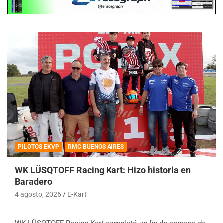
PILOTOS EKVP
RMC BUENOS AIRES
WK LÜSQTOFF Racing Kart: Hizo historia en
Baradero
4 agosto, 2026
E-Kart
WK LÜSQTOFF Racing Kart completó un fin de semana de