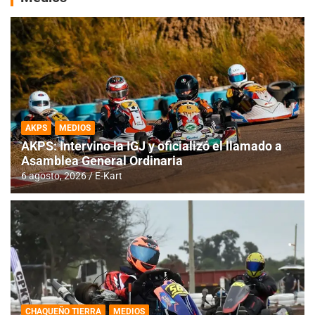
AKPS
MEDIOS
AKPS: Intervino la IGJ y oficializó el llamado a
Asamblea General Ordinaria
6 agosto, 2026
E-Kart
CHAQUEÑO TIERRA
MEDIOS