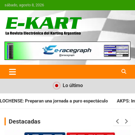
Saltar
sábado, agosto 8, 2026
al
contenido
E-Kart.com.ar | La Revista
Electrónica del Karting en
Argentina
Lo último
a a puro espectáculo
AKPS: Intervino la IGJ y oficializó el l
Destacadas