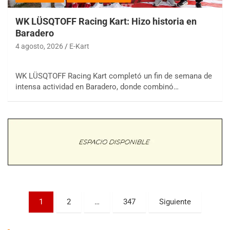
WK LÜSQTOFF Racing Kart: Hizo historia en
Baradero
4 agosto, 2026
E-Kart
WK LÜSQTOFF Racing Kart completó un fin de semana de
COBERTURA ESPECIAL DE E-KART.COM.AR
08/09-AGO
intensa actividad en Baradero, donde combinó…
IAME SERIES ARGENTINA 6
Ramiro Tot (Asfalto)
Baradero (Buenos Aires)
KDO - F6
Ciudad de Trenque Lauquen (Asfalto)
Trenque Lauquen (Buenos Aires)
ENTRERRIANO - F6 (POSTERGADA)
Parque de la Velocidad (Asfalto)
Paginación
Villaguay (Entre Ríos)
1
2
…
347
Siguiente
de
VICTORIENSE - F7
El Cerro (Tierra)