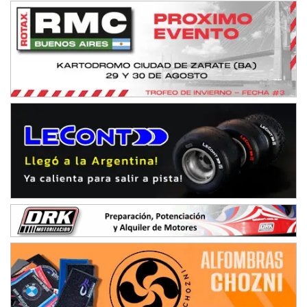
Humboldt (Santa Fe)
NORESTE SANTAFESINO - F6
Ciudad de Avellaneda (Asfalto)
Avellaneda (Santa Fe)
SUR SANTAFESINO - F4
José Samuel Sánchez (Tierra)
Rufino (Santa Fe)
TUCUMANO - F5
Juan Navarro (Asfalto)
El Timbó (Tucumán)