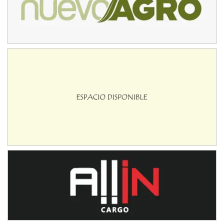
08/09-AGO
IAME SERIES ARGENTINA 6
Ramiro Tot (Asfalto)
Baradero (Buenos Aires)
KDO - F6
Ciudad de Trenque Lauquen (Asfalto)
Trenque Lauquen (Buenos Aires)
ENTRERRIANO - F6 (POSTERGADA)
Parque de la Velocidad (Asfalto)
Villaguay (Entre Ríos)
VICTORIENSE - F7
El Cerro (Tierra)
Victoria (Entre Ríos)
PATAGONICO - F6
Moto Club Reginense (Tierra)
Gral. E. Godoy (Río Negro)
CSK - F7
Juventud Unida (Tierra)