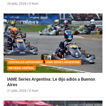
26 julio, 2026
E-Kart
CENTRALES ANTERIORES
IAME SERIES ARGENTINA
INFORME CENTRAL
IAME Series Argentina: Le dijo adiós a Buenos
Aires
21 julio, 2026
E-Kart