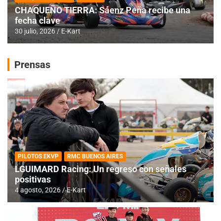
CHAQUEÑO TIERRA: Sáenz Peña recibe una
fecha clave
30 julio, 2026
E-Kart
Prensas
PILOTOS EKVP
RMC BUENOS AIRES
LGUIMARD Racing: Un regreso con señales
positivas
4 agosto, 2026
E-Kart