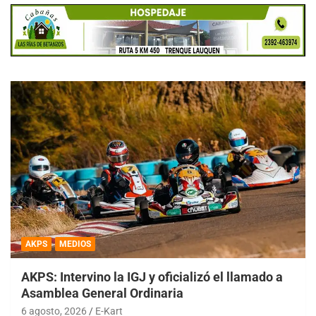
AKPS
MEDIOS
AKPS: Intervino la IGJ y oficializó el llamado a
Asamblea General Ordinaria
6 agosto, 2026
E-Kart