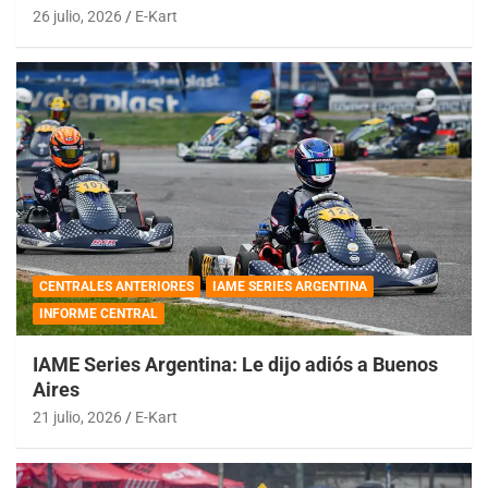
26 julio, 2026
E-Kart
CENTRALES ANTERIORES
IAME SERIES ARGENTINA
INFORME CENTRAL
IAME Series Argentina: Le dijo adiós a Buenos
Aires
21 julio, 2026
E-Kart