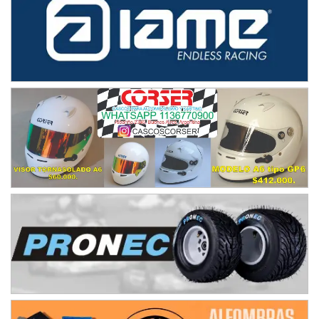
Juventud Unida (Tierra)
Humboldt (Santa Fe)
NORESTE SANTAFESINO - F6
Ciudad de Avellaneda (Asfalto)
Avellaneda (Santa Fe)
SUR SANTAFESINO - F4
José Samuel Sánchez (Tierra)
Rufino (Santa Fe)
TUCUMANO - F5
Juan Navarro (Asfalto)
El Timbó (Tucumán)