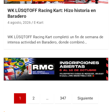
WK LÜSQTOFF Racing Kart: Hizo historia en
Baradero
4 agosto, 2026
E-Kart
WK LÜSQTOFF Racing Kart completó un fin de semana de
COBERTURA ESPECIAL DE E-KART.COM.AR
intensa actividad en Baradero, donde combinó…
08/09-AGO
IAME SERIES ARGENTINA 6
Ramiro Tot (Asfalto)
Baradero (Buenos Aires)
KDO - F6
Ciudad de Trenque Lauquen (Asfalto)
Trenque Lauquen (Buenos Aires)
ENTRERRIANO - F6 (POSTERGADA)
Paginación
Parque de la Velocidad (Asfalto)
1
2
…
347
Siguiente
Villaguay (Entre Ríos)
de
VICTORIENSE - F7