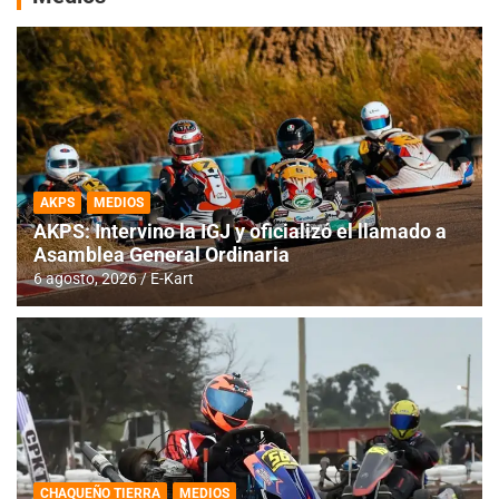
AKPS
MEDIOS
AKPS: Intervino la IGJ y oficializó el llamado a
Asamblea General Ordinaria
6 agosto, 2026
E-Kart
CHAQUEÑO TIERRA
MEDIOS