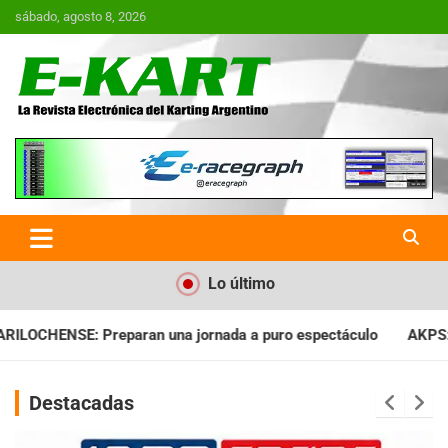
Saltar
sábado, agosto 8, 2026
al
contenido
E-Kart.com.ar | La Revista
Electrónica del Karting en
Argentina
Lo último
nada a puro espectáculo
AKPS: Intervino la IGJ y oficializó e
Destacadas