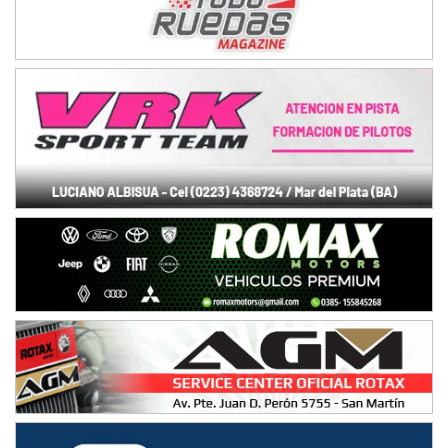
08/09-AGO
IAME SERIES ARGENTINA 6
Ramiro Tot (Asfalto)
Baradero (Buenos Aires)
KDO - F6
Ciudad de Trenque Lauquen (Asfalto)
Trenque Lauquen (Buenos Aires)
ENTRERRIANO - F6 (POSTERGADA)
Parque de la Velocidad (Asfalto)
Villaguay (Entre Ríos)
VICTORIENSE - F7
El Cerro (Tierra)
Victoria (Entre Ríos)
PATAGONICO - F6
Moto Club Reginense (Tierra)
Gral. E. Godoy (Río Negro)
CSK - F7