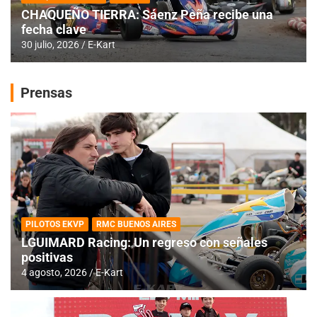
CHAQUEÑO TIERRA: Sáenz Peña recibe una
fecha clave
30 julio, 2026
E-Kart
Prensas
PILOTOS EKVP
RMC BUENOS AIRES
LGUIMARD Racing: Un regreso con señales
positivas
4 agosto, 2026
E-Kart