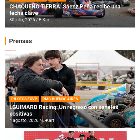
CHAQUEÑO TIERRA: Sáenz Peña recibe una
fecha clave
30 julio, 2026
E-Kart
Prensas
PILOTOS EKVP
RMC BUENOS AIRES
LGUIMARD Racing: Un regreso con señales
positivas
4 agosto, 2026
E-Kart