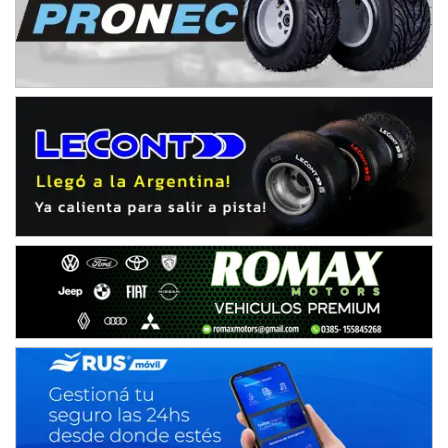
COBERTURA ESPECIAL DE E-KART.COM.AR
08/09-AGO
IAME SERIES ARGENTINA 6
Ramiro Tot (Asfalto)
Baradero (Buenos Aires)
KDO - F6
Ciudad de Trenque Lauquen (Asfalto)
Trenque Lauquen (Buenos Aires)
ENTRERRIANO - F6 (POSTERGADA)
Parque de la Velocidad (Asfalto)
Villaguay (Entre Ríos)
VICTORIENSE - F7
El Cerro (Tierra)
Victoria (Entre Ríos)
PATAGONICO - F6
Moto Club Reginense (Tierra)
Gral. E. Godoy (Río Negro)
CSK - F7