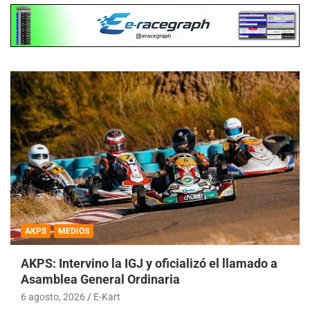
AKPS
MEDIOS
AKPS: Intervino la IGJ y oficializó el llamado a
Asamblea General Ordinaria
6 agosto, 2026
E-Kart