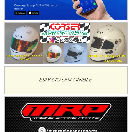
Juventud Unida (Tierra)
Humboldt (Santa Fe)
NORESTE SANTAFESINO - F6
Ciudad de Avellaneda (Asfalto)
Avellaneda (Santa Fe)
SUR SANTAFESINO - F4
José Samuel Sánchez (Tierra)
Rufino (Santa Fe)
TUCUMANO - F5
Juan Navarro (Asfalto)
El Timbó (Tucumán)