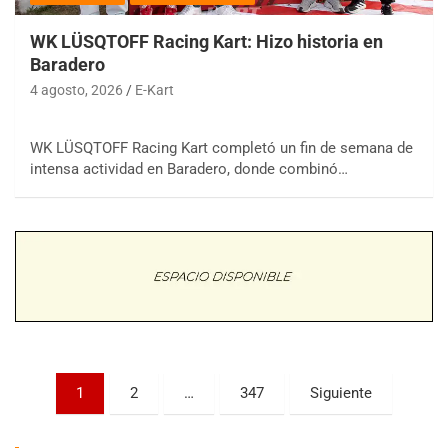
WK LÜSQTOFF Racing Kart: Hizo historia en
Baradero
4 agosto, 2026
E-Kart
WK LÜSQTOFF Racing Kart completó un fin de semana de
COBERTURA ESPECIAL DE E-KART.COM.AR
intensa actividad en Baradero, donde combinó…
08/09-AGO
IAME SERIES ARGENTINA 6
Ramiro Tot (Asfalto)
Baradero (Buenos Aires)
KDO - F6
Ciudad de Trenque Lauquen (Asfalto)
Trenque Lauquen (Buenos Aires)
ENTRERRIANO - F6 (POSTERGADA)
Paginación
Parque de la Velocidad (Asfalto)
1
2
…
347
Siguiente
Villaguay (Entre Ríos)
de
VICTORIENSE - F7