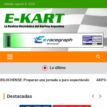
Saltar
sábado, agosto 8, 2026
al
contenido
E-Kart.com.ar | La Revista
Electrónica del Karting en
Argentina
Lo último
nada a puro espectáculo
AKPS: Intervino la IGJ y oficializó e
Destacadas