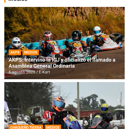
AKPS
MEDIOS
AKPS: Intervino la IGJ y oficializó el llamado a
Asamblea General Ordinaria
6 agosto, 2026
E-Kart
CHAQUEÑO TIERRA
MEDIOS