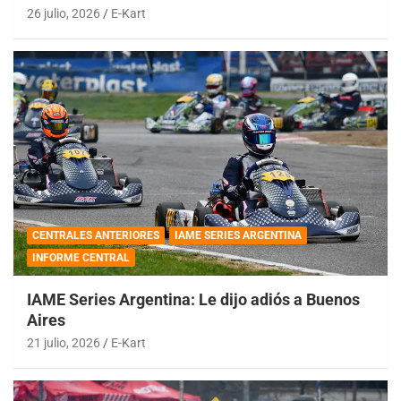
26 julio, 2026
E-Kart
CENTRALES ANTERIORES
IAME SERIES ARGENTINA
INFORME CENTRAL
IAME Series Argentina: Le dijo adiós a Buenos
Aires
21 julio, 2026
E-Kart